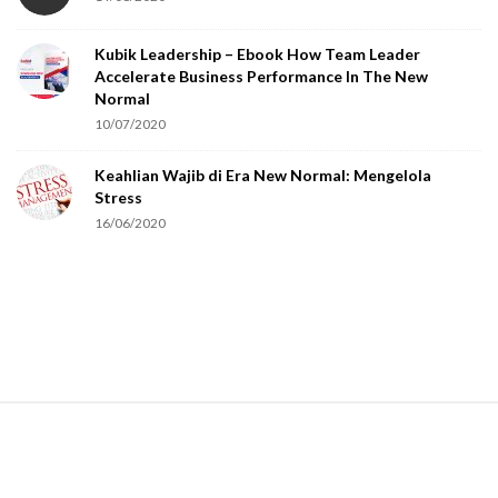
o
Kubik Leadership – Ebook How Team Leader
u
Accelerate Business Performance In The New
a
Normal
r
10/07/2020
e
Keahlian Wajib di Era New Normal: Mengelola
h
Stress
u
16/06/2020
m
a
n
.
S
i
t