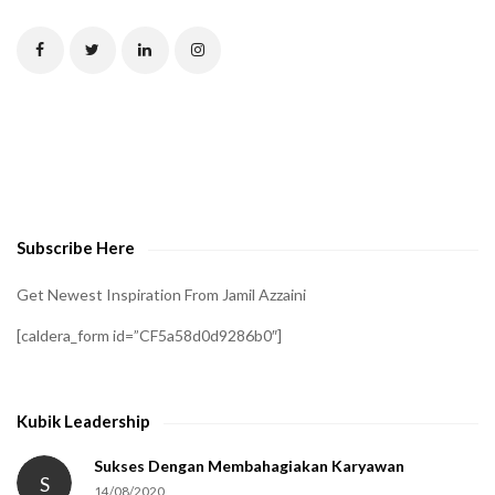
T
C
H
A
t
o
v
e
Subscribe Here
r
i
Get Newest Inspiration From Jamil Azzaini
f
[caldera_form id=”CF5a58d0d9286b0″]
y
t
h
Kubik Leadership
a
t
Sukses Dengan Membahagiakan Karyawan
S
14/08/2020
y