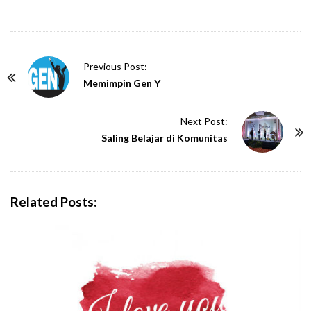
P
Previous Post:
o
Memimpin Gen Y
s
t
Next Post:
N
Saling Belajar di Komunitas
a
v
i
Related Posts:
g
a
t
i
o
n