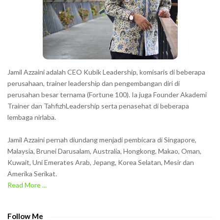
t
e
r
s
s
h
Jamil Azzaini adalah CEO Kubik Leadership, komisaris di beberapa
o
perusahaan, trainer leadership dan pengembangan diri di
w
perusahan besar ternama (Fortune 100). Ia juga Founder Akademi
Trainer dan TahfizhLeadership serta penasehat di beberapa
n
lembaga nirlaba.
i
n
Jamil Azzaini pernah diundang menjadi pembicara di Singapore,
t
Malaysia, Brunei Darusalam, Australia, Hongkong, Makao, Oman,
h
Kuwait, Uni Emerates Arab, Jepang, Korea Selatan, Mesir dan
Amerika Serikat.
e
Read More ...
C
A
P
Follow Me