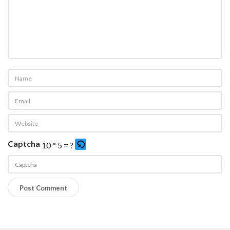
Captcha
10 * 5 = ?
P
l
e
a