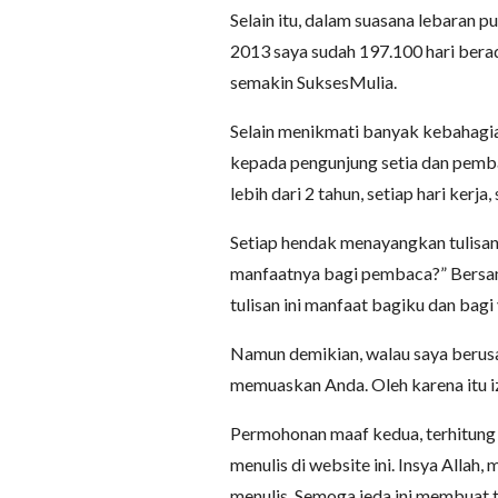
Selain itu, dalam suasana lebaran p
2013 saya sudah 197.100 hari berad
semakin SuksesMulia.
Selain menikmati banyak kebahagia
kepada pengunjung setia dan pemba
lebih dari 2 tahun, setiap hari kerja,
Setiap hendak menayangkan tulisan 
manfaatnya bagi pembaca?” Bersamaa
tulisan ini manfaat bagiku dan bag
Namun demikian, walau saya berus
memuaskan Anda. Oleh karena itu 
Permohonan maaf kedua, terhitung 
menulis di website ini. Insya Allah
menulis. Semoga jeda ini membuat t