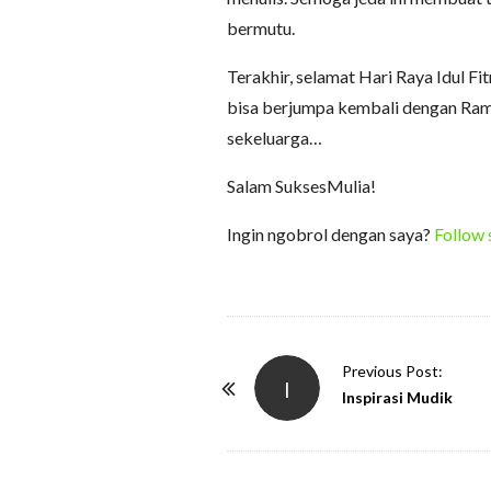
bermutu.
Terakhir, selamat Hari Raya Idul F
bisa berjumpa kembali dengan Rama
sekeluarga…
Salam SuksesMulia!
Ingin ngobrol dengan saya?
Follow 
P
Previous Post:
I
o
Inspirasi Mudik
s
t
N