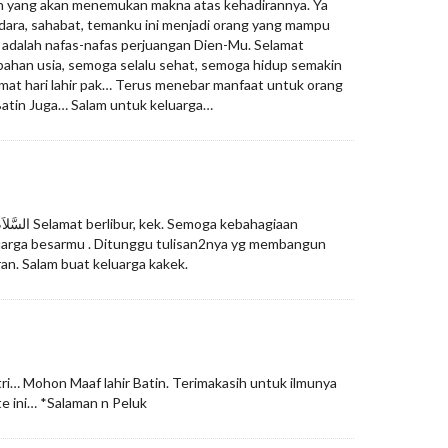
n yang akan menemukan makna atas kehadirannya. Ya
udara, sahabat, temanku ini menjadi orang yang mampu
 adalah nafas-nafas perjuangan Dien-Mu. Selamat
han usia, semoga selalu sehat, semoga hidup semakin
mat hari lahir pak… Terus menebar manfaat untuk orang
Batin Juga… Salam untuk keluarga…
h
uarga besarmu . Ditunggu tulisan2nya yg membangun
ran. Salam buat keluarga kakek.
itri… Mohon Maaf lahir Batin. Terimakasih untuk ilmunya
te ini… *Salaman n Peluk