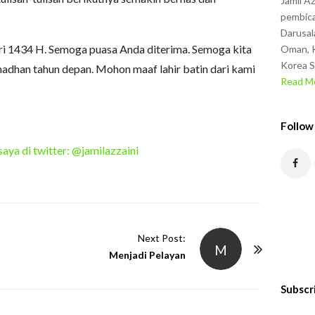
Jamil A
pembica
Darusal
itri 1434 H. Semoga puasa Anda diterima. Semoga kita
Oman, K
Korea S
dhan tahun depan. Mohon maaf lahir batin dari kami
Read Mo
Follow
saya di twitter: @jamilazzaini
Next Post:
M
Menjadi Pelayan
Subscr