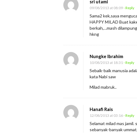
sri utami
09/08/2013 at 08:09
- Reply
Sama2 kek,saya mengucapk
HAPPY MILAD Buat kake
berkah,…mash dilampung
hkng
Nungke Ibrahim
10/08/2013 at 18:31
- Reply
Sebaik-baik manusia ada
kata Nabi saw
Milad mabruk..
Hanafi Rais
12/08/2013 at 03:16
- Reply
Selamat milad mas jamil
sebanyak-banyak ummat, 