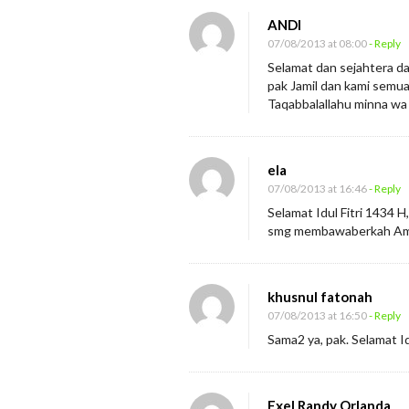
ANDI
07/08/2013 at 08:00
- Reply
Selamat dan sejahtera d
pak Jamil dan kami semu
Taqabbalallahu minna w
ela
07/08/2013 at 16:46
- Reply
Selamat Idul Fitri 1434 
smg membawaberkah A
khusnul fatonah
07/08/2013 at 16:50
- Reply
Sama2 ya, pak. Selamat I
Exel Randy Orlanda