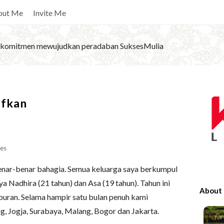
out Me
Invite Me
komitmen mewujudkan peradaban SuksesMulia
S
afkan
i
t
e
S
es
i
a benar-benar bahagia. Semua keluarga saya berkumpul
d
a Nadhira (21 tahun) dan Asa (19 tahun). Tahun ini
e
About
buran. Selama hampir satu bulan penuh kami
b
 Jogja, Surabaya, Malang, Bogor dan Jakarta.
a