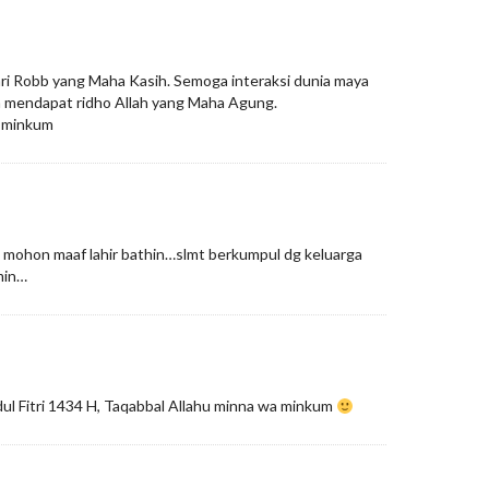
ari Robb yang Maha Kasih. Semoga interaksi dunia maya
a mendapat ridho Allah yang Maha Agung.
a minkum
H, mohon maaf lahir bathin…slmt berkumpul dg keluarga
min…
dul Fitri 1434 H, Taqabbal Allahu minna wa minkum