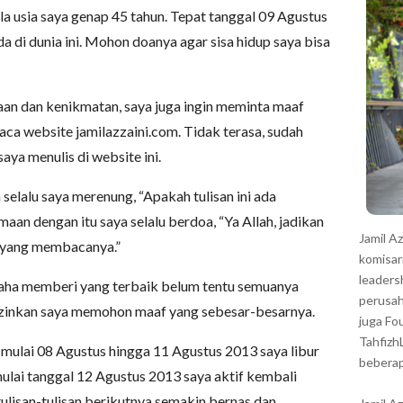
r
ula usia saya genap 45 tahun. Tepat tanggal 09 Agustus
a di dunia ini. Mohon doanya agar sisa hidup saya bisa
an dan kenikmatan, saya juga ingin meminta maaf
ca website jamilazzaini.com. Tidak terasa, sudah
 saya menulis di website ini.
selalu saya merenung, “Apakah tulisan ini ada
n dengan itu saya selalu berdoa, “Ya Allah, jadikan
Jamil A
i yang membacanya.”
komisar
leaders
aha memberi yang terbaik belum tentu semuanya
perusah
izinkan saya memohon maaf yang sebesar-besarnya.
juga Fo
Tahfizh
mulai 08 Agustus hingga 11 Agustus 2013 saya libur
beberap
, mulai tanggal 12 Agustus 2013 saya aktif kembali
ulisan-tulisan berikutnya semakin bernas dan