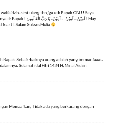
in walfaidzin..slmt ulang thn jga utk Bapak GBU ! Saya
آمِيّنْ… آمِيّنْ…. آمِيّنْ.. يَ ! May
id feast ! Salam SuksesMulia
lah Bapak, Sebaik-baiknya orang adalah yang bermanfaaat.
alamnya. Selamat idul Fitri 1434 H, Minal Aidzin
engan Memaafkan, Tidak ada yang berkurang dengan