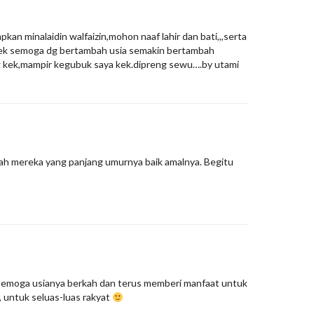
an minalaidin walfaizin,mohon naaf lahir dan bati,,,serta
k semoga dg bertambah usia semakin bertambah
 kek,mampir kegubuk saya kek.dipreng sewu….by utami
lah mereka yang panjang umurnya baik amalnya. Begitu
. semoga usianya berkah dan terus memberi manfaat untuk
untuk seluas-luas rakyat