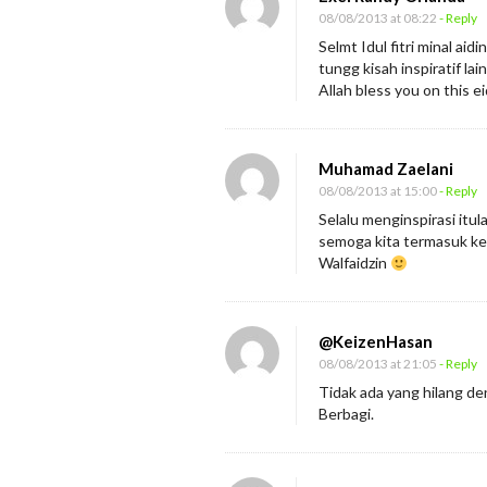
08/08/2013 at 08:22
- Reply
Selmt Idul fitri minal aid
tungg kisah inspiratif lainnya dr Bapak ! ا رَبَّ الْعَالَمِينَ
Allah bless you on this e
Muhamad Zaelani
08/08/2013 at 15:00
- Reply
Selalu menginspirasi itu
semoga kita termasuk ked
Walfaidzin
@KeizenHasan
08/08/2013 at 21:05
- Reply
Tidak ada yang hilang d
Berbagi.