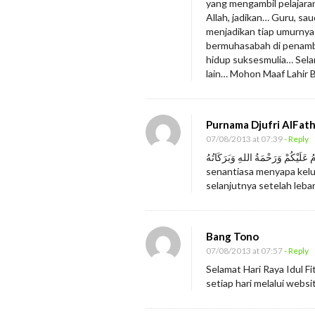
yang mengambil pelajara
a
Allah, jadikan… Guru, sa
menjadikan tiap umurnya
g
bermuhasabah di penamba
i
hidup suksesmulia… Sela
a
lain… Mohon Maaf Lahir 
a
n
Purnama Djufri AlFat
d
07/08/2013 at 07:39
- Reply
a
n
senantiasa menyapa kel
selanjutnya setelah leba
M
a
a
Bang Tono
f
07/08/2013 at 07:57
- Reply
k
Selamat Hari Raya Idul F
a
setiap hari melalui websi
n