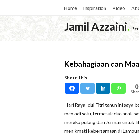
Home
Inspiration
Video
Ab
Jamil Azzaini
.
Ber
Kebahagiaan dan Ma
Share this
0
Shar
Hari Raya Idul Fitri tahun ini say
menjadi satu, termasuk dua anak say
mereka pulang dari Jerman untuk li
menikmati kebersamaan di Lampung,