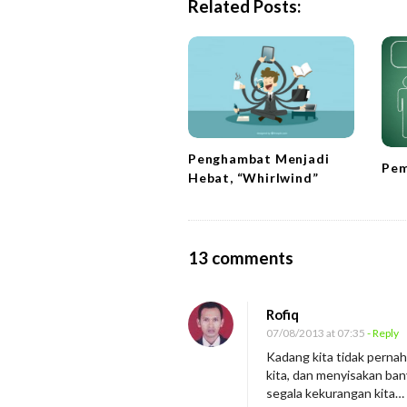
Related Posts:
a
v
i
g
a
t
Penghambat Menjadi
i
Pem
Hebat, “Whirlwind”
o
n
O
13 comments
n
K
Rofiq
e
07/08/2013 at 07:35
- Reply
b
Kadang kita tidak pernah
kita, dan menyisakan b
a
segala kekurangan kita… 
h