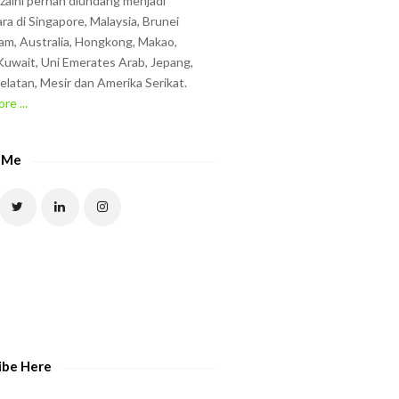
zzaini pernah diundang menjadi
ra di Singapore, Malaysia, Brunei
am, Australia, Hongkong, Makao,
uwait, Uni Emerates Arab, Jepang,
elatan, Mesir dan Amerika Serikat.
re ...
 Me
ibe Here