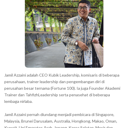
r
a
r
a
c
t
e
r
s
s
h
Jamil Azzaini adalah CEO Kubik Leadership, komisaris di beberapa
o
perusahaan, trainer leadership dan pengembangan diri di
w
perusahan besar ternama (Fortune 100). Ia juga Founder Akademi
Trainer dan TahfizhLeadership serta penasehat di beberapa
n
lembaga nirlaba.
i
n
Jamil Azzaini pernah diundang menjadi pembicara di Singapore,
t
Malaysia, Brunei Darusalam, Australia, Hongkong, Makao, Oman,
h
Kuwait, Uni Emerates Arab, Jepang, Korea Selatan, Mesir dan