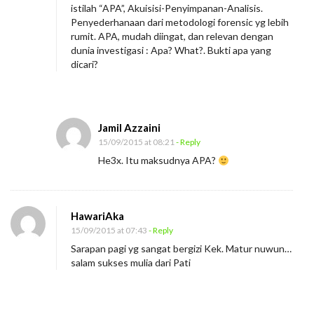
k
istilah “APA”, Akuisisi-Penyimpanan-Analisis.
u
Penyederhanaan dari metodologi forensic yg lebih
rumit. APA, mudah diingat, dan relevan dengan
a
dunia investigasi : Apa? What?. Bukti apa yang
t
dicari?
a
n
S
Jamil Azzaini
i
15/09/2015 at 08:21
- Reply
n
He3x. Itu maksudnya APA?
g
k
a
HawariAka
t
15/09/2015 at 07:43
- Reply
a
Sarapan pagi yg sangat bergizi Kek. Matur nuwun…
salam sukses mulia dari Pati
n