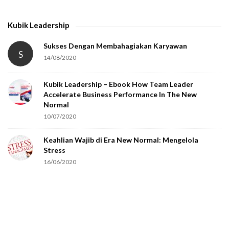
t
h
Kubik Leadership
a
t
Sukses Dengan Membahagiakan Karyawan
S
14/08/2020
y
o
Kubik Leadership – Ebook How Team Leader
u
Accelerate Business Performance In The New
a
Normal
r
10/07/2020
e
Keahlian Wajib di Era New Normal: Mengelola
h
Stress
u
16/06/2020
m
a
n
.