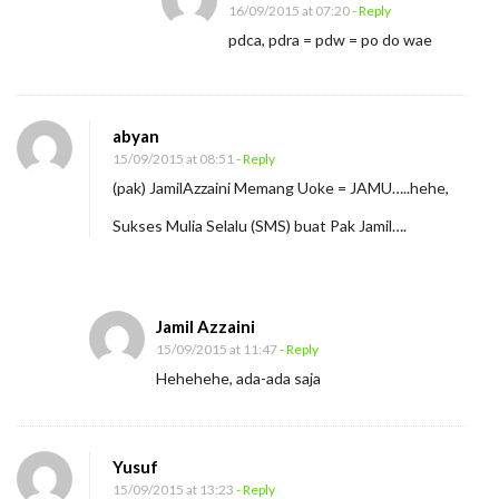
16/09/2015 at 07:20
- Reply
pdca, pdra = pdw = po do wae
abyan
15/09/2015 at 08:51
- Reply
(pak) JamilAzzaini Memang Uoke = JAMU…..hehe,
Sukses Mulia Selalu (SMS) buat Pak Jamil….
Jamil Azzaini
15/09/2015 at 11:47
- Reply
Hehehehe, ada-ada saja
Yusuf
15/09/2015 at 13:23
- Reply