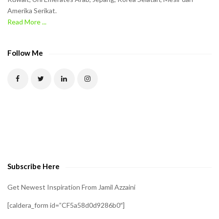
Amerika Serikat.
e
Read More ...
C
A
P
Follow Me
T
C
H
A
t
o
v
e
Subscribe Here
r
i
Get Newest Inspiration From Jamil Azzaini
f
[caldera_form id=”CF5a58d0d9286b0″]
y