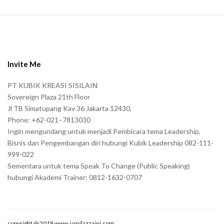
S
i
t
e
Invite Me
F
PT KUBIK KREASI SISILAIN
o
Sovereign Plaza 21th Floor
o
Jl TB Simatupang Kav 36 Jakarta 12430,
t
Phone: +62-021–7813030
e
Ingin mengundang untuk menjadi Pembicara tema Leadership,
r
Bisnis dan Pengembangan diri hubungi Kubik Leadership 082-111-
999-022
Sementara untuk tema Speak To Change (Public Speaking)
hubungi Akademi Trainer: 0812-1632-0707
copyright @ 2018 www.jamilazzaini.com