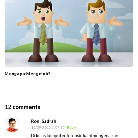
Mengapa Mengeluh?
O
12 comments
n
Roni Sadrah
K
15/09/2015 at 07:35
- Reply
e
Di kelas komputer forensic kami mengenalkan