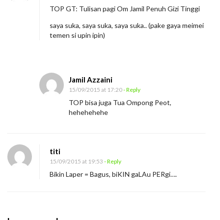
TOP GT: Tulisan pagi Om Jamil Penuh Gizi Tinggi
saya suka, saya suka, saya suka.. (pake gaya meimei
temen si upin ipin)
Jamil Azzaini
15/09/2015 at 17:20
- Reply
TOP bisa juga Tua Ompong Peot,
hehehehehe
titi
15/09/2015 at 19:53
- Reply
Bikin Laper = Bagus, biKIN gaLAu PERgi….