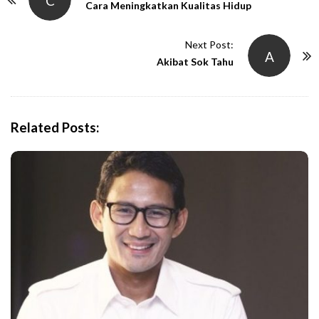
C
o
Cara Meningkatkan Kualitas Hidup
s
t
Next Post:
A
N
Akibat Sok Tahu
a
v
i
Related Posts:
g
a
t
i
o
n