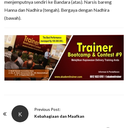
menjemputnya sendiri ke Bandara (atas). Narsis bareng
Hanna dan Nadhira (tengah). Bergaya dengan Nadhira
(bawah).
P
Previous Post:
K
o
Kebahagiaan dan Maafkan
s