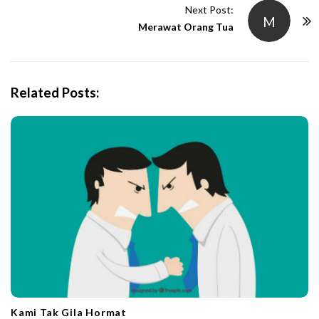
t
Next Post:
M
N
Merawat Orang Tua
a
v
i
Related Posts:
g
a
t
i
o
n
Kami Tak Gila Hormat