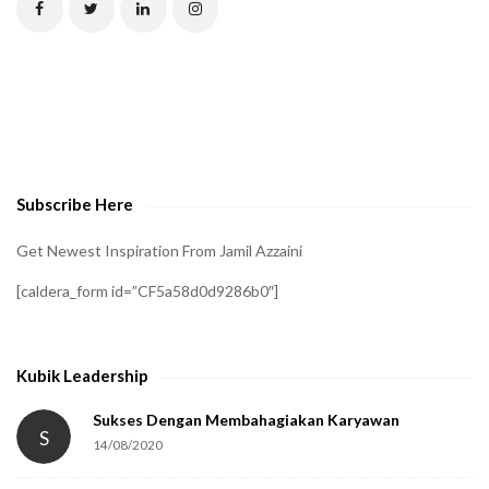
C
H
A
t
o
v
e
Subscribe Here
r
i
Get Newest Inspiration From Jamil Azzaini
f
[caldera_form id=”CF5a58d0d9286b0″]
y
t
h
Kubik Leadership
a
t
Sukses Dengan Membahagiakan Karyawan
S
14/08/2020
y
o