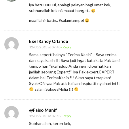
e
iya betuuuuuul, apalagi pelayan bagi umat kek,
n
subhanallah kek nikmaaat banget..
j
maaf lahir batin.. #salamtempel
a
d
i
Exel Randy Orlanda
P
12/08/2013 at 07:48
- Reply
Sama seperti halnya “Terima Kasih” ~ Saya terima
e
dan saya kasih !!! Saya jadi ingat kata kata Pak Jamil
l
tempo hari “jika hidup Anda ingin diperhatikan
a
jadilah seorang Expert!” Iya Pak expert,EXPERT
dalam hal TerimaKasih !!! Akan saya terapkan!
y
SyukrON yaa Pak utk tulisan inspiratif nya hari ini !!
a
salam SuksesMulia !!!
n
@FaisolMunif
12/08/2013 at 07:58
- Reply
Subhanalloh, keren kek,