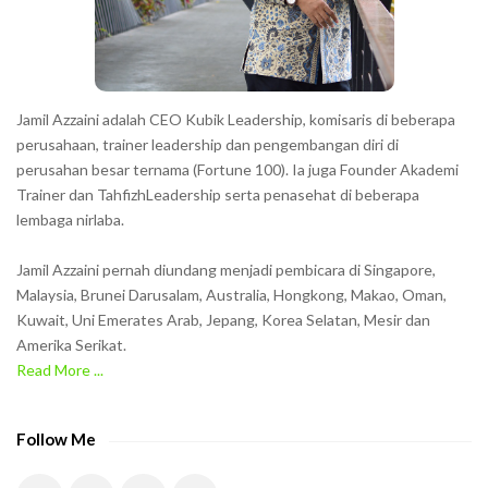
r
s
s
h
Jamil Azzaini adalah CEO Kubik Leadership, komisaris di beberapa
o
perusahaan, trainer leadership dan pengembangan diri di
w
perusahan besar ternama (Fortune 100). Ia juga Founder Akademi
Trainer dan TahfizhLeadership serta penasehat di beberapa
n
lembaga nirlaba.
i
n
Jamil Azzaini pernah diundang menjadi pembicara di Singapore,
t
Malaysia, Brunei Darusalam, Australia, Hongkong, Makao, Oman,
h
Kuwait, Uni Emerates Arab, Jepang, Korea Selatan, Mesir dan
Amerika Serikat.
e
Read More ...
C
A
P
Follow Me
T