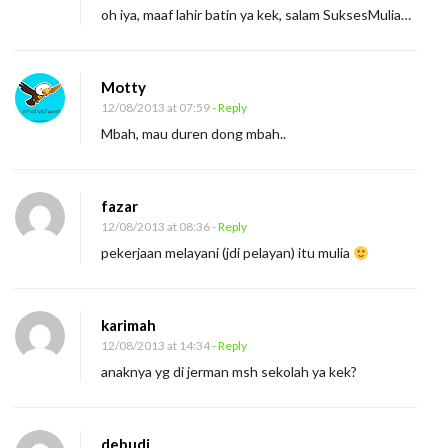
oh iya, maaf lahir batin ya kek, salam SuksesMulia…
Motty
12/08/2013 at 07:59
- Reply
Mbah, mau duren dong mbah..
fazar
12/08/2013 at 08:36
- Reply
pekerjaan melayani (jdi pelayan) itu mulia
karimah
12/08/2013 at 14:34
- Reply
anaknya yg di jerman msh sekolah ya kek?
debudi