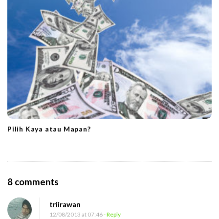
Pilih Kaya atau Mapan?
O
8 comments
n
triirawan
M
12/08/2013 at 07:46
- Reply