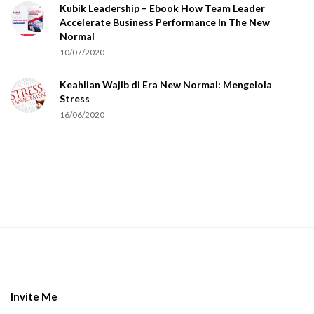
Kubik Leadership – Ebook How Team Leader
u
Accelerate Business Performance In The New
a
Normal
r
10/07/2020
e
Keahlian Wajib di Era New Normal: Mengelola
h
Stress
u
16/06/2020
m
a
n
.
S
i
t
e
Invite Me
F