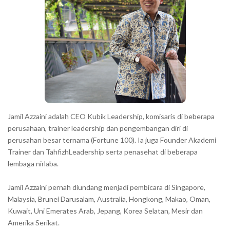
r
a
c
t
e
r
s
s
h
Jamil Azzaini adalah CEO Kubik Leadership, komisaris di beberapa
o
perusahaan, trainer leadership dan pengembangan diri di
w
perusahan besar ternama (Fortune 100). Ia juga Founder Akademi
Trainer dan TahfizhLeadership serta penasehat di beberapa
n
lembaga nirlaba.
i
n
Jamil Azzaini pernah diundang menjadi pembicara di Singapore,
t
Malaysia, Brunei Darusalam, Australia, Hongkong, Makao, Oman,
h
Kuwait, Uni Emerates Arab, Jepang, Korea Selatan, Mesir dan
Amerika Serikat.
e