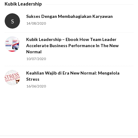
Kubik Leadership
a
t
Sukses Dengan Membahagiakan Karyawan
S
14/08/2020
y
o
Kubik Leadership – Ebook How Team Leader
u
Accelerate Business Performance In The New
a
Normal
r
10/07/2020
e
Keahlian Wajib di Era New Normal: Mengelola
h
Stress
u
16/06/2020
m
a
n
.