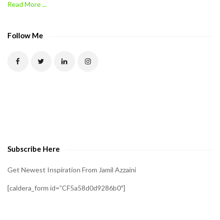
Read More ...
C
A
P
Follow Me
T
C
H
A
t
o
v
e
Subscribe Here
r
i
Get Newest Inspiration From Jamil Azzaini
f
[caldera_form id=”CF5a58d0d9286b0″]
y
t
h