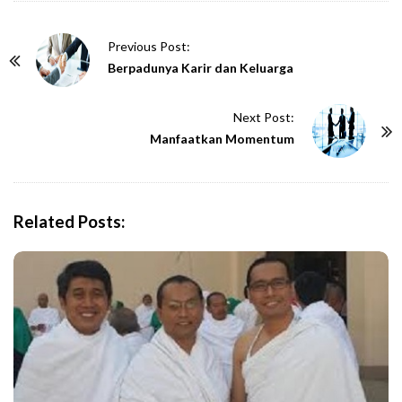
P
Previous Post:
o
Berpadunya Karir dan Keluarga
s
t
Next Post:
N
Manfaatkan Momentum
a
v
i
Related Posts:
g
a
t
i
o
n