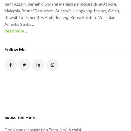
n
Jamil Azzaini pernah diundang menjadi pembicara di Singapore,
t
Malaysia, Brunei Darusalam, Australia, Hongkong, Makao, Oman,
h
Kuwait, Uni Emerates Arab, Jepang, Korea Selatan, Mesir dan
Amerika Serikat.
e
Read More ...
C
A
P
Follow Me
T
C
H
A
t
o
v
e
Subscribe Here
r
i
Get Newest Inspiration From Jamil Azzaini