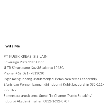
.
S
i
t
e
Invite Me
F
PT KUBIK KREASI SISILAIN
o
Sovereign Plaza 21th Floor
o
Jl TB Simatupang Kav 36 Jakarta 12430,
t
Phone: +62-021–7813030
e
Ingin mengundang untuk menjadi Pembicara tema Leadership,
r
Bisnis dan Pengembangan diri hubungi Kubik Leadership 082-111-
999-022
Sementara untuk tema Speak To Change (Public Speaking)
hubungi Akademi Trainer: 0812-1632-0707