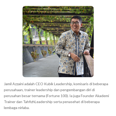
b
c
a
h
r
a
r
a
c
t
e
r
s
s
h
Jamil Azzaini adalah CEO Kubik Leadership, komisaris di beberapa
o
perusahaan, trainer leadership dan pengembangan diri di
w
perusahan besar ternama (Fortune 100). Ia juga Founder Akademi
Trainer dan TahfizhLeadership serta penasehat di beberapa
n
lembaga nirlaba.
i