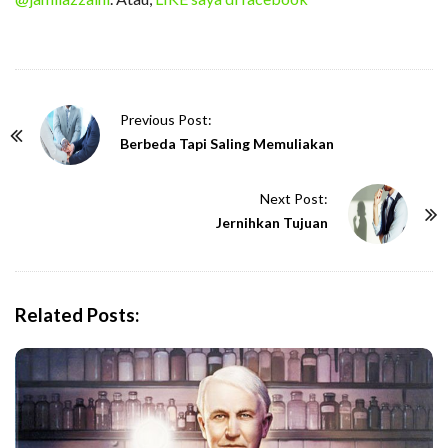
P
Previous Post:
o
Berbeda Tapi Saling Memuliakan
s
t
Next Post:
N
Jernihkan Tujuan
a
v
i
Related Posts:
g
a
t
i
o