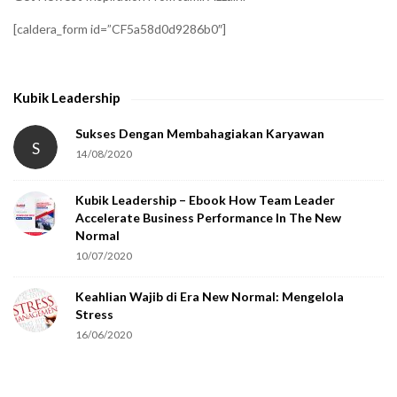
f
[caldera_form id=”CF5a58d0d9286b0″]
y
t
h
Kubik Leadership
a
t
Sukses Dengan Membahagiakan Karyawan
S
14/08/2020
y
o
Kubik Leadership – Ebook How Team Leader
u
Accelerate Business Performance In The New
a
Normal
r
10/07/2020
e
Keahlian Wajib di Era New Normal: Mengelola
h
Stress
u
16/06/2020
m
a
n