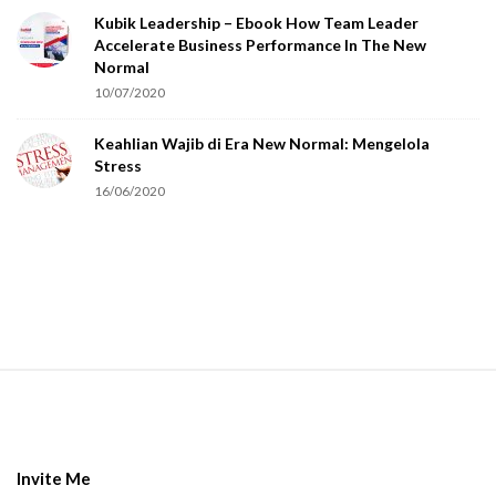
Kubik Leadership – Ebook How Team Leader
u
Accelerate Business Performance In The New
a
Normal
r
10/07/2020
e
Keahlian Wajib di Era New Normal: Mengelola
h
Stress
u
16/06/2020
m
a
n
.
S
i
t
e
Invite Me