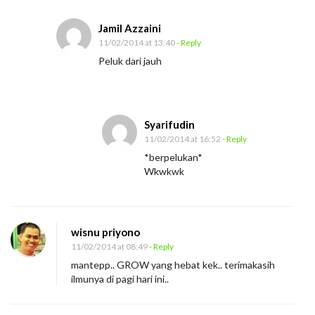
Jamil Azzaini
11/02/2014 at 13:40
- Reply
Peluk dari jauh
Syarifudin
11/02/2014 at 16:52
- Reply
*berpelukan*
Wkwkwk
wisnu priyono
11/02/2014 at 08:49
- Reply
mantepp.. GROW yang hebat kek.. terimakasih
ilmunya di pagi hari ini..