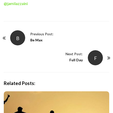
@jamilazzaini
P
Previous Post:
B
o
Be Max
s
t
Next Post:
F
N
Full Day
a
v
i
Related Posts:
g
a
t
i