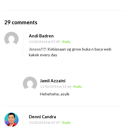
O
29 comments
n
Andi Badren
G
11/02/2014 at 07:05
- Reply
R
Jossss!!!! Kebiasaan yg grow buka n baca web
O
kakek every day
W
Jamil Azzaini
11/02/2014 at 13:36
- Reply
Hehehehe, asyik
Denni Candra
11/02/2014 at 07:07
- Reply