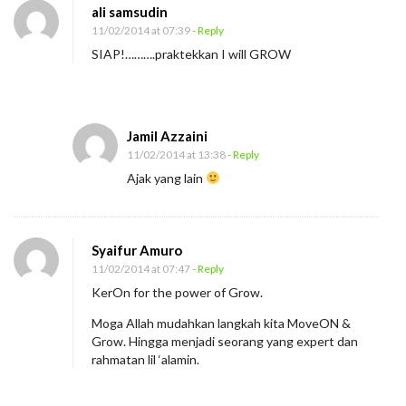
ali samsudin
11/02/2014 at 07:39
- Reply
SIAP!……….praktekkan I will GROW
Jamil Azzaini
11/02/2014 at 13:38
- Reply
Ajak yang lain
Syaifur Amuro
11/02/2014 at 07:47
- Reply
KerOn for the power of Grow.
Moga Allah mudahkan langkah kita MoveON &
Grow. Hingga menjadi seorang yang expert dan
rahmatan lil ‘alamin.