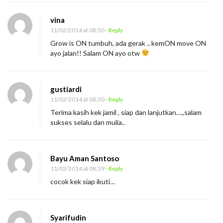
vina
11/02/2014 at 08:30
- Reply
Grow is ON tumbuh, ada gerak .. kemON move ON
ayo jalan!! Salam ON ayo otw
gustiardi
11/02/2014 at 08:30
- Reply
Terima kasih kek jamil , siap dan lanjutkan….,salam
sukses selalu dan mulia..
Bayu Aman Santoso
11/02/2014 at 08:39
- Reply
cocok kek siap ikuti…
Syarifudin