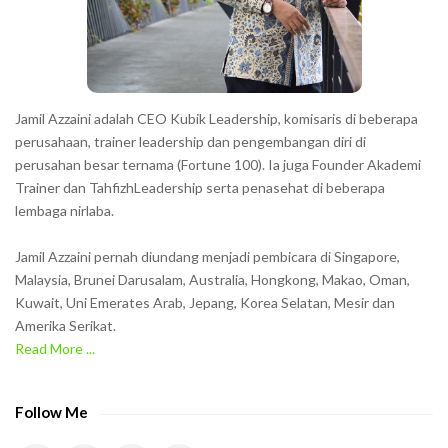
e
r
s
s
h
Jamil Azzaini adalah CEO Kubik Leadership, komisaris di beberapa
o
perusahaan, trainer leadership dan pengembangan diri di
w
perusahan besar ternama (Fortune 100). Ia juga Founder Akademi
Trainer dan TahfizhLeadership serta penasehat di beberapa
n
lembaga nirlaba.
i
n
Jamil Azzaini pernah diundang menjadi pembicara di Singapore,
t
Malaysia, Brunei Darusalam, Australia, Hongkong, Makao, Oman,
h
Kuwait, Uni Emerates Arab, Jepang, Korea Selatan, Mesir dan
Amerika Serikat.
e
Read More ...
C
A
P
Follow Me
T