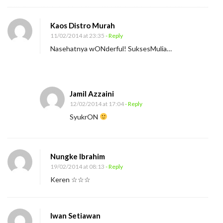
Kaos Distro Murah
11/02/2014 at 23:35
- Reply
Nasehatnya wONderful! SuksesMulia…
Jamil Azzaini
12/02/2014 at 17:04
- Reply
SyukrON
Nungke Ibrahim
19/02/2014 at 08:13
- Reply
Keren ☆☆☆
Iwan Setiawan