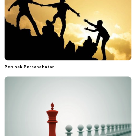
o
n
Perusak Persahabatan