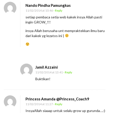
Nando Pindha Pamungkas
11/02/2014 at 10:46
- Reply
setiap pembaca setia web kakek insya Allah pasti
ingin GROW_!!!
insya Allah berusaha unt mempraktekkan ilmu baru
dari kakek yg lezatos ini |
Jamil Azzaini
11/02/2014 at 13:41
- Reply
Buktikan!
Princess Amanda @Princess_Coach9
11/02/2014 at 11:27
- Reply
InsyaAllah siaaap untuk selalu grow up gurunda….:)