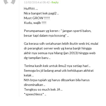
11/02/2014 at 08:42
- Reply
Huffttt …
Nice banget kek pagi2 ..
Must GROW !!!!!
Kudu, wajib !!!!
Perumpamaan yg keren : ” jangan sperti balon,
besar tapi dalam nya kosong” ..
Ga kerasa sdh setahunan lebih ikutin web ini, mulai
dr perangkat server web yg kena banjir hingga
akhir nya semua nya hilang (jan 2013) hingga web
dg tampilan baru ..
Terima kasih kek untuk ilmu2 nya setiap hari ..
Semoga bs jd ladang amal utk kehidupan akhirat
kelak ..
Nth brpa rupiah yg harus dibyarkan bila harus
dinominalkan ..
Tengkyu so much kek JA ..
*speechless* ..