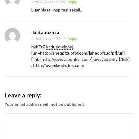
19/02/2014 at 21:09
- Reply
Luar biasa, inspirasi sekali..
ikmtaboznza
21/03/2014 at 05:17
- Reply
hykTrZ
kcdueowiqoej
,
[url=http://aheqpfzuofpf.com/]aheqpfzuofpf[/url],
[link=http://juwsvapghkyr.com/]juwsvapghkyr[/link]
,
http://xvnmlxudwfus.com/
Leave a reply:
Your email address will not be published.