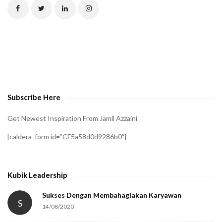
C
H
A
t
o
v
e
Subscribe Here
r
i
Get Newest Inspiration From Jamil Azzaini
f
[caldera_form id=”CF5a58d0d9286b0″]
y
t
h
Kubik Leadership
a
t
Sukses Dengan Membahagiakan Karyawan
S
14/08/2020
y
o