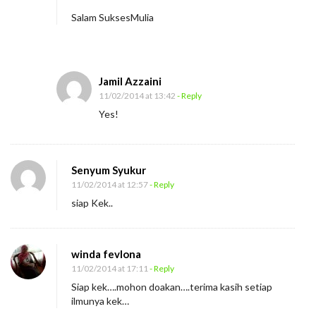
Salam SuksesMulia
Jamil Azzaini
11/02/2014 at 13:42
- Reply
Yes!
Senyum Syukur
11/02/2014 at 12:57
- Reply
siap Kek..
winda fevlona
11/02/2014 at 17:11
- Reply
Siap kek….mohon doakan….terima kasih setiap
ilmunya kek…