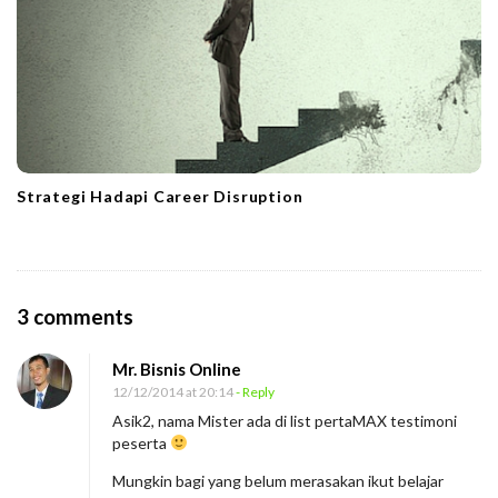
Strategi Hadapi Career Disruption
O
3 comments
n
Mr. Bisnis Online
J
12/12/2014 at 20:14
- Reply
a
Asik2, nama Mister ada di list pertaMAX testimoni
n
peserta
g
Mungkin bagi yang belum merasakan ikut belajar
a