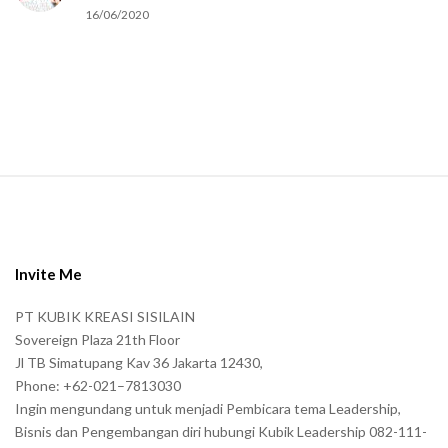
u
16/06/2020
m
a
n
.
S
i
t
e
Invite Me
F
PT KUBIK KREASI SISILAIN
o
Sovereign Plaza 21th Floor
o
Jl TB Simatupang Kav 36 Jakarta 12430,
t
Phone: +62-021–7813030
e
Ingin mengundang untuk menjadi Pembicara tema Leadership,
r
Bisnis dan Pengembangan diri hubungi Kubik Leadership 082-111-