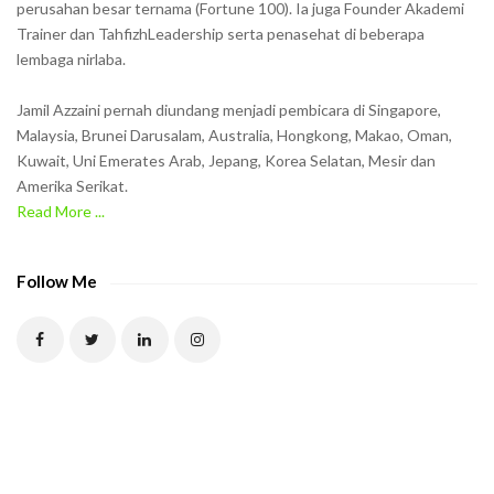
w
perusahan besar ternama (Fortune 100). Ia juga Founder Akademi
Trainer dan TahfizhLeadership serta penasehat di beberapa
n
lembaga nirlaba.
i
n
Jamil Azzaini pernah diundang menjadi pembicara di Singapore,
t
Malaysia, Brunei Darusalam, Australia, Hongkong, Makao, Oman,
h
Kuwait, Uni Emerates Arab, Jepang, Korea Selatan, Mesir dan
Amerika Serikat.
e
Read More ...
C
A
P
Follow Me
T
C
H
A
t
o
v