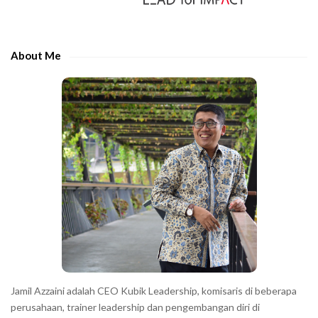
i
t
d
h
e
e
About Me
b
c
a
h
r
a
r
a
c
t
e
r
s
s
h
Jamil Azzaini adalah CEO Kubik Leadership, komisaris di beberapa
o
perusahaan, trainer leadership dan pengembangan diri di