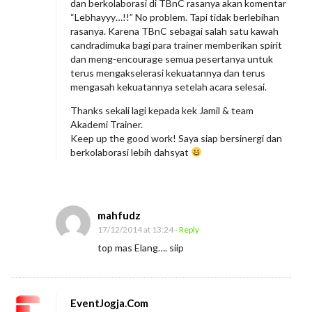
dan berkolaborasi di TBnC rasanya akan komentar
n
“Lebhayyy…!!” No problem. Tapi tidak berlebihan
rasanya. Karena TBnC sebagai salah satu kawah
N
candradimuka bagi para trainer memberikan spirit
g
dan meng-encourage semua pesertanya untuk
a
terus mengakselerasi kekuatannya dan terus
mengasah kekuatannya setelah acara selesai.
k
u
Thanks sekali lagi kepada kek Jamil & team
Akademi Trainer.
T
Keep up the good work! Saya siap bersinergi dan
r
berkolaborasi lebih dahsyat
a
i
n
mahfudz
e
17/12/2014 at 13:24
- Reply
r
top mas Elang…. siip
EventJogja.Com