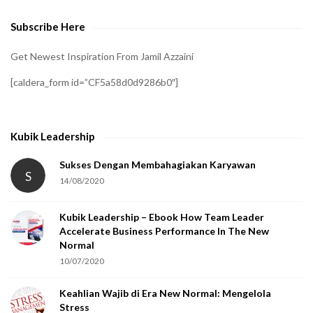
e
Subscribe Here
r
i
Get Newest Inspiration From Jamil Azzaini
f
[caldera_form id=”CF5a58d0d9286b0″]
y
t
h
Kubik Leadership
a
t
Sukses Dengan Membahagiakan Karyawan
S
14/08/2020
y
o
Kubik Leadership – Ebook How Team Leader
u
Accelerate Business Performance In The New
a
Normal
r
10/07/2020
e
Keahlian Wajib di Era New Normal: Mengelola
h
Stress