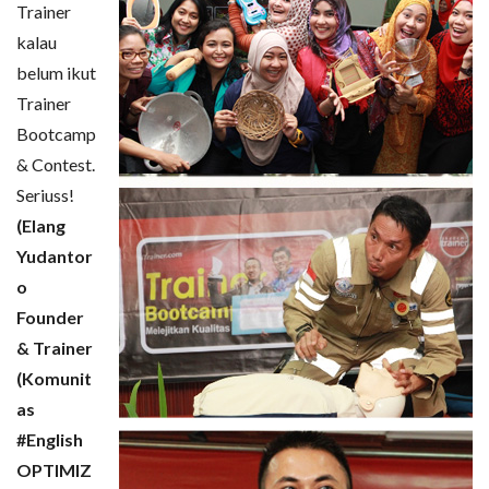
Trainer
kalau
belum ikut
Trainer
Bootcamp
& Contest.
Seriuss!
(Elang
Yudantor
o
Founder
& Trainer
(Komunit
as
#English
OPTIMIZ