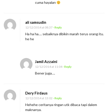
d
cuma hayalan
a
m
ali samsudin
12/12/2014 at 08:37
- Reply
Ha ha ha…. sebaiknya dibikin marah terus orang itu.
he he
Jamil Azzaini
12/12/2014 at 11:04
- Reply
Bener juga….
Dery Firdaus
12/12/2014 at 13:02
- Reply
Hehehe ceritanya ringan utk dibaca tapi dalem
maknanya.