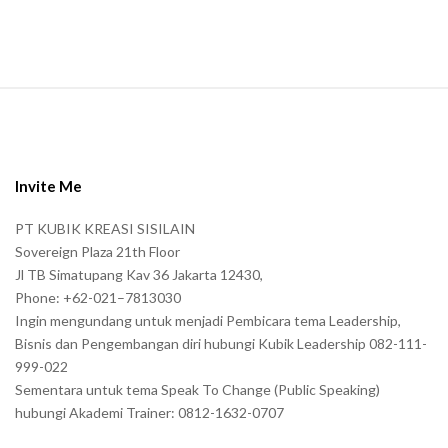
.
S
i
t
e
Invite Me
F
PT KUBIK KREASI SISILAIN
o
Sovereign Plaza 21th Floor
o
Jl TB Simatupang Kav 36 Jakarta 12430,
t
Phone: +62-021–7813030
e
Ingin mengundang untuk menjadi Pembicara tema Leadership,
r
Bisnis dan Pengembangan diri hubungi Kubik Leadership 082-111-
999-022
Sementara untuk tema Speak To Change (Public Speaking)
hubungi Akademi Trainer: 0812-1632-0707