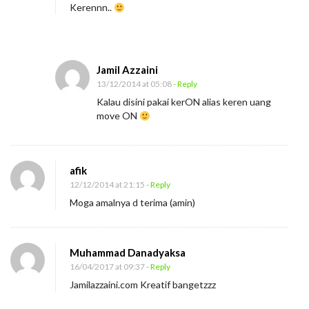
Kerennn..
Jamil Azzaini
13/12/2014 at 05:08
- Reply
Kalau disini pakai kerON alias keren uang
move ON
afik
12/12/2014 at 21:15
- Reply
Moga amalnya d terima (amin)
Muhammad Danadyaksa
16/04/2017 at 09:37
- Reply
Jamilazzaini.com Kreatif bangetzzz