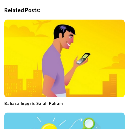
i
Related Posts:
g
a
t
i
o
n
Bahasa Inggris Salah Paham