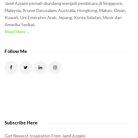
Jamil Azzaini pernah diundang menjadi pembicara di Singapore,
t
Malaysia, Brunei Darusalam, Australia, Hongkong, Makao, Oman,
h
Kuwait, Uni Emerates Arab, Jepang, Korea Selatan, Mesir dan
Amerika Serikat.
e
Read More ...
C
A
P
Follow Me
T
C
H
A
t
o
v
e
Subscribe Here
r
i
Get Newest Inspiration From Jamil Azzaini