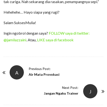
tak curiga. Nah sekarang dia rasakan, penumpangnya sepi.”
Hehehehe… Hayo siapa yang rugi?
Salam SuksesMulia!
Ingin ngobrol dengan saya?
FOLLOW saya di twitter:
@jamilazzaini
. Atau,
LIKE saya di facebook
P
Previous Post:
A
o
Air Mata Provokasi
s
t
Next Post:
J
N
Jangan Ngaku Trainer
a
v