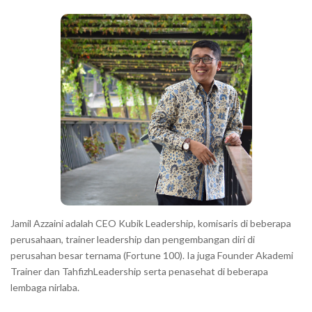
b
c
a
h
r
a
r
a
c
t
e
r
s
s
h
Jamil Azzaini adalah CEO Kubik Leadership, komisaris di beberapa
o
perusahaan, trainer leadership dan pengembangan diri di
w
perusahan besar ternama (Fortune 100). Ia juga Founder Akademi
Trainer dan TahfizhLeadership serta penasehat di beberapa
n
lembaga nirlaba.
i
n