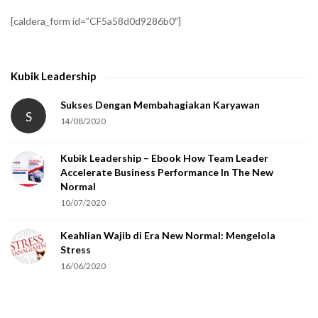
f
[caldera_form id=”CF5a58d0d9286b0″]
y
t
h
Kubik Leadership
a
t
Sukses Dengan Membahagiakan Karyawan
S
14/08/2020
y
o
Kubik Leadership – Ebook How Team Leader
u
Accelerate Business Performance In The New
a
Normal
r
10/07/2020
e
Keahlian Wajib di Era New Normal: Mengelola
h
Stress
u
16/06/2020
m
a
n