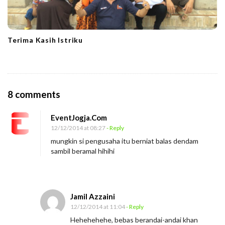
Terima Kasih Istriku
O
8 comments
n
EventJogja.Com
B
12/12/2014 at 08:27
- Reply
a
mungkin si pengusaha itu berniat balas dendam
l
sambil beramal hihihi
a
s
D
Jamil Azzaini
e
12/12/2014 at 11:04
- Reply
n
Hehehehehe, bebas berandai-andai khan