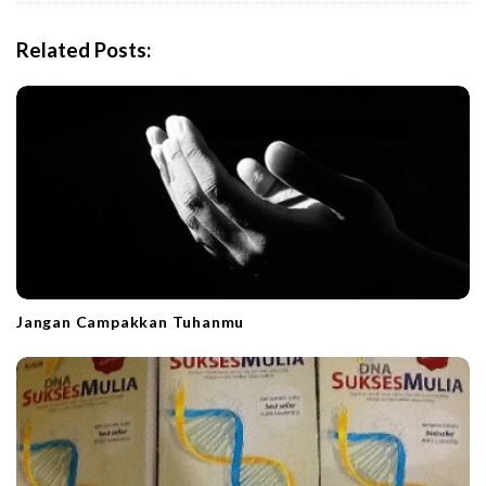
v
i
Related Posts:
g
a
t
i
o
n
Jangan Campakkan Tuhanmu