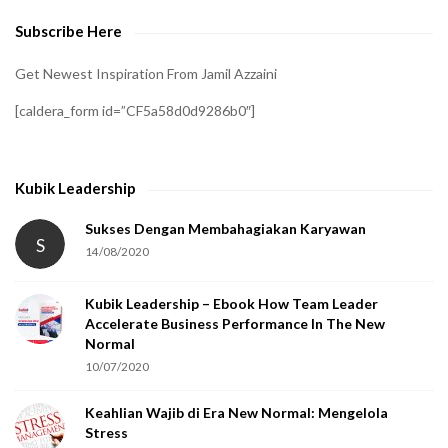
e
Subscribe Here
r
i
Get Newest Inspiration From Jamil Azzaini
f
[caldera_form id=”CF5a58d0d9286b0″]
y
t
h
Kubik Leadership
a
t
Sukses Dengan Membahagiakan Karyawan
S
14/08/2020
y
o
Kubik Leadership – Ebook How Team Leader
u
Accelerate Business Performance In The New
a
Normal
r
10/07/2020
e
Keahlian Wajib di Era New Normal: Mengelola
h
Stress
u