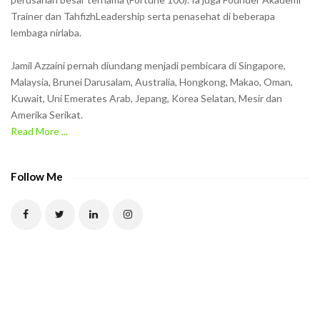
Trainer dan TahfizhLeadership serta penasehat di beberapa
n
lembaga nirlaba.
i
n
Jamil Azzaini pernah diundang menjadi pembicara di Singapore,
t
Malaysia, Brunei Darusalam, Australia, Hongkong, Makao, Oman,
h
Kuwait, Uni Emerates Arab, Jepang, Korea Selatan, Mesir dan
Amerika Serikat.
e
Read More ...
C
A
P
Follow Me
T
C
H
A
t
o
v