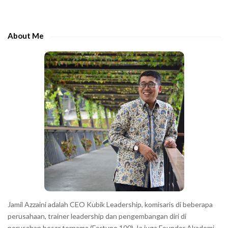
i
t
d
h
e
e
About Me
b
c
a
h
r
a
r
a
c
t
e
r
s
s
h
Jamil Azzaini adalah CEO Kubik Leadership, komisaris di beberapa
o
perusahaan, trainer leadership dan pengembangan diri di
w
perusahan besar ternama (Fortune 100). Ia juga Founder Akademi