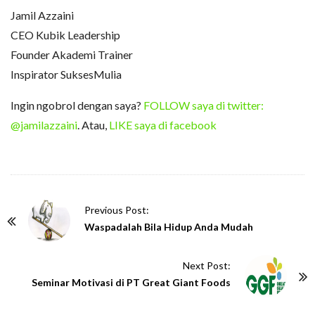
Jamil Azzaini
CEO Kubik Leadership
Founder Akademi Trainer
Inspirator SuksesMulia
Ingin ngobrol dengan saya?
FOLLOW saya di twitter:
@jamilazzaini
. Atau,
LIKE saya di facebook
P
Previous Post:
o
Waspadalah Bila Hidup Anda Mudah
s
t
Next Post:
N
Seminar Motivasi di PT Great Giant Foods
a