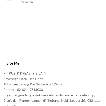
16/06/2020
m
a
n
.
S
i
t
e
Invite Me
F
PT KUBIK KREASI SISILAIN
o
Sovereign Plaza 21th Floor
o
Jl TB Simatupang Kav 36 Jakarta 12430,
t
Phone: +62-021–7813030
e
Ingin mengundang untuk menjadi Pembicara tema Leadership,
r
Bisnis dan Pengembangan diri hubungi Kubik Leadership 082-111-
999-022