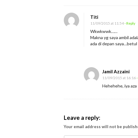
Titi
11/09/2015 at 11:54
- Reply
Wkwkwwk……
Makna yg saya ambil ada
ada di depan saya…betul 
Jamil Azzaini
11/09/2015 at 16:16
-
Hehehehe, iya aza
Leave a reply:
Your email address will not be publish