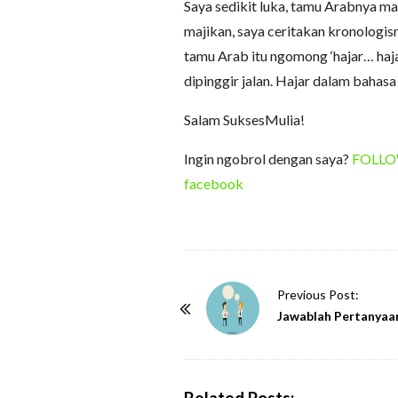
Saya sedikit luka, tamu Arabnya ma
majikan, saya ceritakan kronologis
tamu Arab itu ngomong ‘hajar… haj
dipinggir jalan. Hajar dalam bahasa 
Salam SuksesMulia!
Ingin ngobrol dengan saya?
FOLLOW 
facebook
P
Previous Post:
o
Jawablah Pertanyaan
s
t
N
Related Posts: