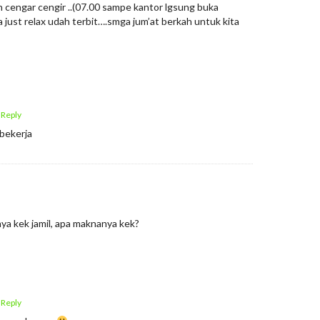
n cengar cengir ..(07.00 sampe kantor lgsung buka
a just relax udah terbit….smga jum’at berkah untuk kita
 Reply
bekerja
ya kek jamil, apa maknanya kek?
 Reply