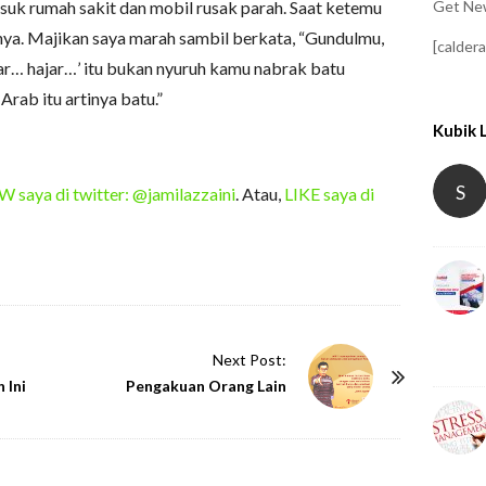
Get New
suk rumah sakit dan mobil rusak parah. Saat ketemu
nya. Majikan saya marah sambil berkata, “Gundulmu,
[calder
ar… hajar…’ itu bukan nyuruh kamu nabrak batu
Arab itu artinya batu.”
Kubik 
S
saya di twitter: @jamilazzaini
. Atau,
LIKE saya di
Next Post:
 Ini
Pengakuan Orang Lain