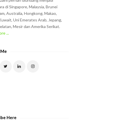
zzaini pernah diundang menjadi
ra di Singapore, Malaysia, Brunei
am, Australia, Hongkong, Makao,
uwait, Uni Emerates Arab, Jepang,
elatan, Mesir dan Amerika Serikat.
re ...
 Me
ibe Here