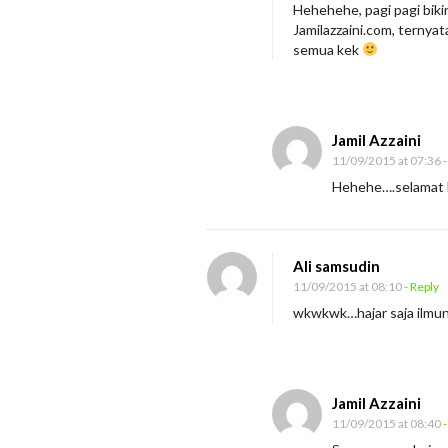
h
Hehehehe, pagi pagi biki
Jamilazzaini.com, ternyat
a
semua kek
m
i
M
Jamil Azzaini
a
11/09/2015 at 07:36
-
k
Hehehe….selamat 
n
a
Ali samsudin
11/09/2015 at 08:10
- Reply
wkwkwk…hajar saja ilmun
Jamil Azzaini
11/09/2015 at 08:40
-