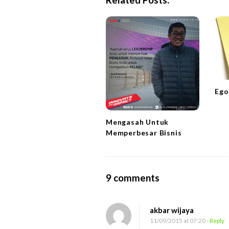
a
v
i
g
a
t
i
Ego
o
n
Mengasah Untuk
Memperbesar Bisnis
O
9 comments
n
P
akbar wijaya
a
11/09/2015 at 07:20
- Reply