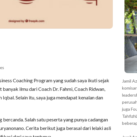
r
es
iness Coaching Program yang sudah saya ikuti sejak
Jamil A
komisar
t banyak ilmu dari Coach Dr. Fahmi, Coach Ridwan,
leaders
Iqbal. Selain itu, saya juga mendapat kenalan dan
perusah
juga Fo
Tahfizh
ling bercanda. Salah satu peserta yang punya cadangan
beberap
anonano. Cerita berikut juga berasal dari lelaki asli
ikasi dari saya tentunya.