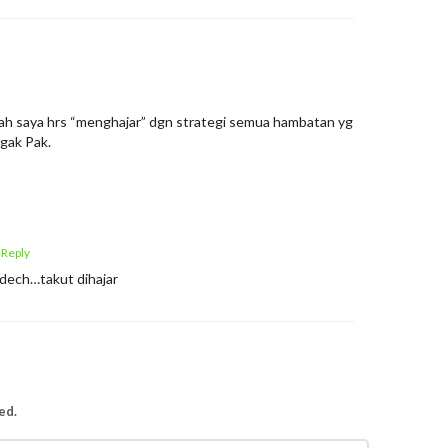
lah saya hrs “menghajar” dgn strategi semua hambatan yg
gak Pak.
 Reply
 dech…takut dihajar
ed.