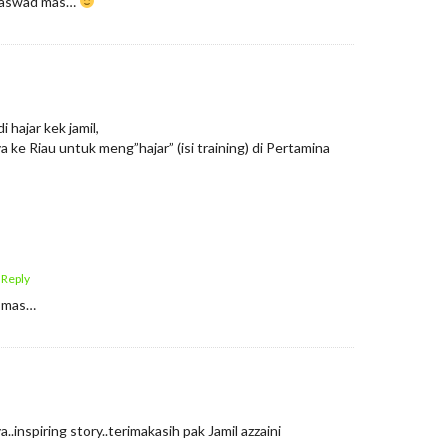
r aswad mas…
 hajar kek jamil,
a ke Riau untuk meng”hajar” (isi training) di Pertamina
 Reply
a mas…
.inspiring story..terimakasih pak Jamil azzaini