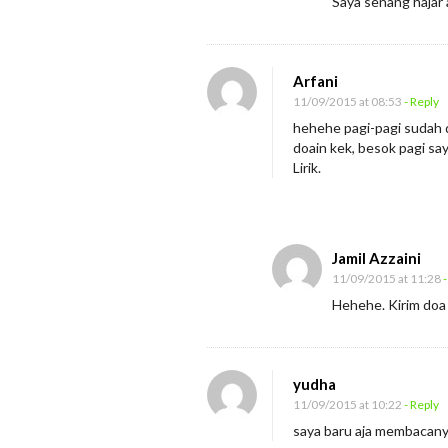
Saya senang haja
Arfani
11/09/2015 at 08:53
- Reply
hehehe pagi-pagi sudah di
doain kek, besok pagi say
Lirik.
Jamil Azzaini
11/09/2015 at 11:28
-
Hehehe. Kirim do
yudha
11/09/2015 at 10:22
- Reply
saya baru aja membacanya.