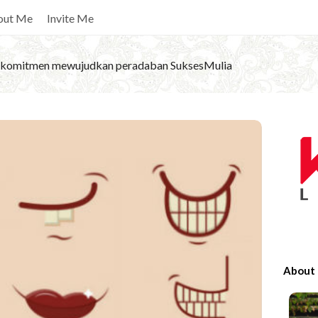
out Me
Invite Me
komitmen mewujudkan peradaban SuksesMulia
S
i
t
e
S
i
d
e
About
b
a