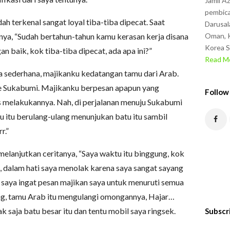
Jamil A
pembica
ah terkenal sangat loyal tiba-tiba dipecat. Saat
Darusal
nya, “Sudah bertahun-tahun kamu kerasan kerja disana
Oman, K
Korea S
 baik, kok tiba-tiba dipecat, ada apa ini?”
Read Mo
a sederhana, majikanku kedatangan tamu dari Arab.
ke Sukabumi. Majikanku berpesan apapun yang
Follow
s melakukannya. Nah, di perjalanan menuju Sukabumi
mu itu berulang-ulang menunjukan batu itu sambil
r.”
u melanjutkan ceritanya, “Saya waktu itu binggung, kok
u, dalam hati saya menolak karena saya sangat sayang
 saya ingat pesan majikan saya untuk menuruti semua
ung, tamu Arab itu mengulangi omongannya, Hajar…
ak saja batu besar itu dan tentu mobil saya ringsek.
Subscr