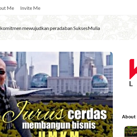
out Me
Invite Me
komitmen mewujudkan peradaban SuksesMulia
S
i
t
e
S
i
d
e
About
b
a