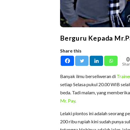
Berguru Kepada Mr.P
Share this
0
Shar
Banyak ilmu berseliweran di
Traine
setiap Selasa pukul 20.00 WIB sela
beda. Tadi malam, yang memberika
Mr. Pay
.
Lelaki plontos ini adalah seorang 
200 ribu rupiah kini sudah punya su
tetangga.Hobinya adalah jalan-jal