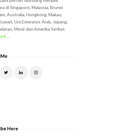
zzaini pernah diundang menjadi
ra di Singapore, Malaysia, Brunei
am, Australia, Hongkong, Makao,
uwait, Uni Emerates Arab, Jepang,
elatan, Mesir dan Amerika Serikat.
re ...
 Me
ibe Here