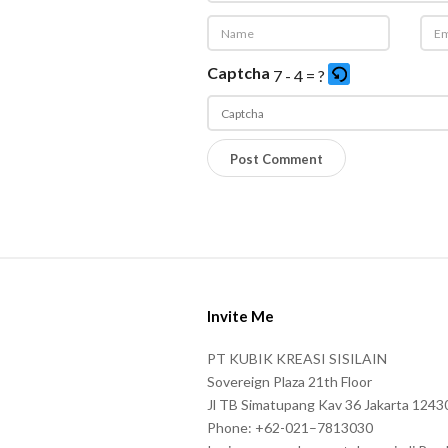
Captcha
7 - 4 = ?
P
l
e
a
s
S
e
i
e
Invite Me
t
n
e
PT KUBIK KREASI SISILAIN
t
F
Sovereign Plaza 21th Floor
e
o
Jl TB Simatupang Kav 36 Jakarta 1243
r
Phone: +62-021–7813030
o