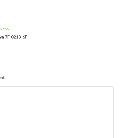
 Reply
nya 7F-0213-6F
ed.