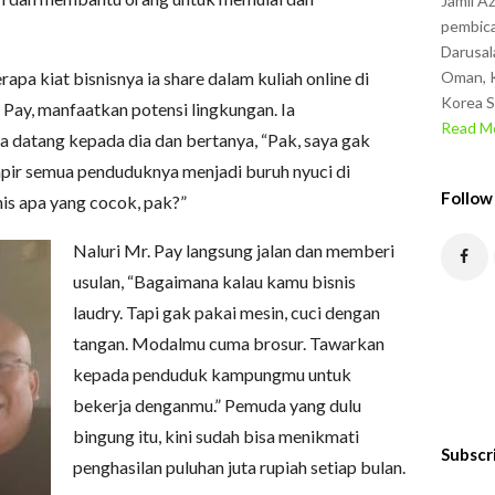
Jamil A
pembica
Darusal
apa kiat bisnisnya ia share dalam kuliah online di
Oman, K
Korea S
. Pay, manfaatkan potensi lingkungan. Ia
Read Mo
datang kepada dia dan bertanya, “Pak, saya gak
mpir semua penduduknya menjadi buruh nyuci di
Follow
is apa yang cocok, pak?”
Naluri Mr. Pay langsung jalan dan memberi
usulan, “Bagaimana kalau kamu bisnis
laudry. Tapi gak pakai mesin, cuci dengan
tangan. Modalmu cuma brosur. Tawarkan
kepada penduduk kampungmu untuk
bekerja denganmu.” Pemuda yang dulu
bingung itu, kini sudah bisa menikmati
Subscr
penghasilan puluhan juta rupiah setiap bulan.