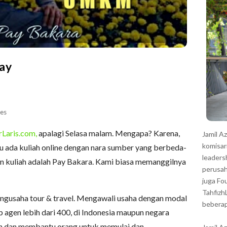
r
ay
es
rLaris.com,
apalagi Selasa malam. Mengapa? Karena,
Jamil A
komisar
lu ada kuliah online dengan nara sumber yang berbeda-
leaders
n kuliah adalah Pay Bakara. Kami biasa memanggilnya
perusah
juga Fo
Tahfizh
pengusaha tour & travel. Mengawali usaha dengan modal
beberap
b agen lebih dari 400, di Indonesia maupun negara
an dan membantu orang untuk memulai dan