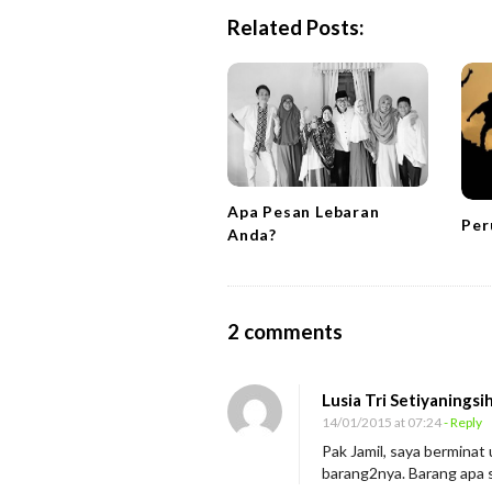
a
Related Posts:
v
i
g
a
t
i
Apa Pesan Lebaran
Per
o
Anda?
n
O
2 comments
n
B
Lusia Tri Setiyaningsi
e
14/01/2015 at 07:24
- Reply
r
Pak Jamil, saya berminat
barang2nya. Barang apa sa
g