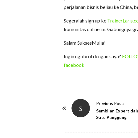
perjalanan bisnis beliau ke China, 
Segeralah sign up ke
TrainerLaris.
komunitas online ini. Gabungnya gra
Salam SuksesMulia!
Ingin ngobrol dengan saya?
FOLLOW 
facebook
P
Previous Post:
S
o
Sembilan Expert da
Satu Panggung
s
t
N