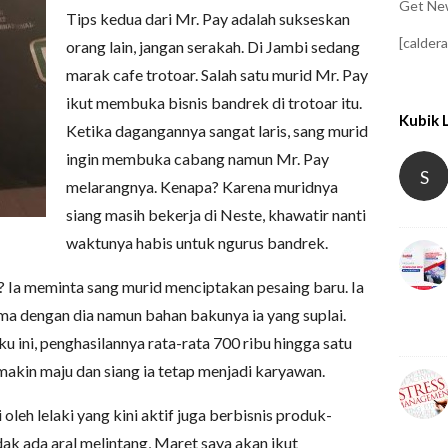
Get New
Tips kedua dari Mr. Pay adalah sukseskan
[calder
orang lain, jangan serakah. Di Jambi sedang
marak cafe trotoar. Salah satu murid Mr. Pay
ikut membuka bisnis bandrek di trotoar itu.
Kubik 
Ketika dagangannya sangat laris, sang murid
ingin membuka cabang namun Mr. Pay
S
melarangnya. Kenapa? Karena muridnya
siang masih bekerja di Neste, khawatir nanti
waktunya habis untuk ngurus bandrek.
? Ia meminta sang murid menciptakan pesaing baru. Ia
ama dengan dia namun bahan bakunya ia yang suplai.
u ini, penghasilannya rata-rata 700 ribu hingga satu
emakin maju dan siang ia tetap menjadi karyawan.
oleh lelaki yang kini aktif juga berbisnis produk-
dak ada aral melintang, Maret saya akan ikut