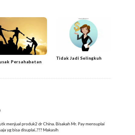
Tidak Jadi Selingkuh
usak Persahabatan
h
 utk menjual produk2 dr China. Bisakah Mr. Pay mensuplai
ja yg bisa disuplai..??? Makasih