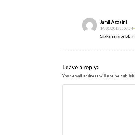
u
r
u
Jamil Azzaini
K
14/01/2015 at 07:34
-
Silakan invite BB-
e
p
a
d
Leave a reply:
a
Your email address will not be publish
M
r
.
P
a
y