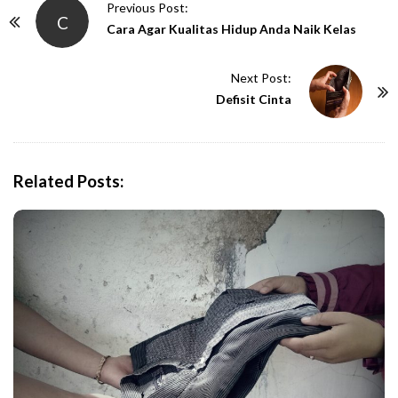
P
Previous Post:
C
o
Cara Agar Kualitas Hidup Anda Naik Kelas
s
t
Next Post:
N
Defisit Cinta
a
v
i
Related Posts:
g
a
t
i
o
n