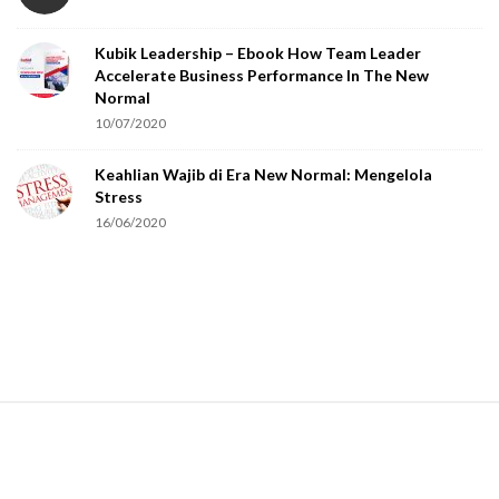
o
Kubik Leadership – Ebook How Team Leader
u
Accelerate Business Performance In The New
a
Normal
r
10/07/2020
e
Keahlian Wajib di Era New Normal: Mengelola
h
Stress
u
16/06/2020
m
a
n
.
S
i
t