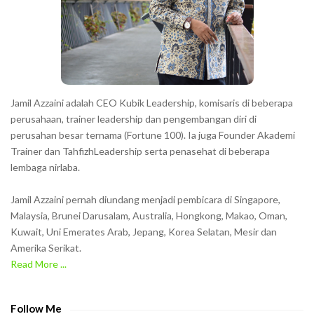
t
e
r
s
s
h
Jamil Azzaini adalah CEO Kubik Leadership, komisaris di beberapa
o
perusahaan, trainer leadership dan pengembangan diri di
w
perusahan besar ternama (Fortune 100). Ia juga Founder Akademi
Trainer dan TahfizhLeadership serta penasehat di beberapa
n
lembaga nirlaba.
i
n
Jamil Azzaini pernah diundang menjadi pembicara di Singapore,
t
Malaysia, Brunei Darusalam, Australia, Hongkong, Makao, Oman,
h
Kuwait, Uni Emerates Arab, Jepang, Korea Selatan, Mesir dan
Amerika Serikat.
e
Read More ...
C
A
P
Follow Me