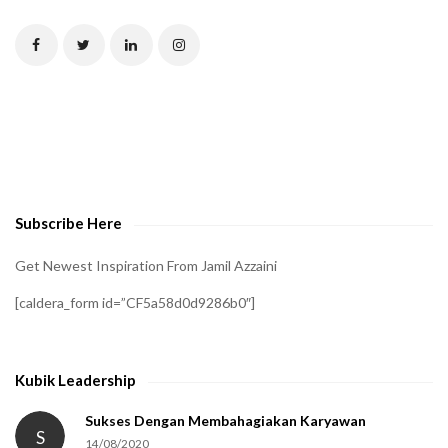
T
C
H
A
t
o
v
e
Subscribe Here
r
i
Get Newest Inspiration From Jamil Azzaini
f
[caldera_form id=”CF5a58d0d9286b0″]
y
t
h
Kubik Leadership
a
t
Sukses Dengan Membahagiakan Karyawan
S
14/08/2020
y