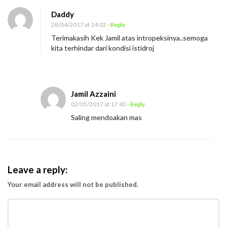
n
Daddy
W
28/04/2017 at 14:02
- Reply
a
Terimakasih Kek Jamil atas intropeksinya..semoga
s
kita terhindar dari kondisi istidroj
p
a
d
Jamil Azzaini
a
02/05/2017 at 17:43
- Reply
l
Saling mendoakan mas
a
h
B
i
Leave a reply:
l
Your email address will not be published.
a
H
i