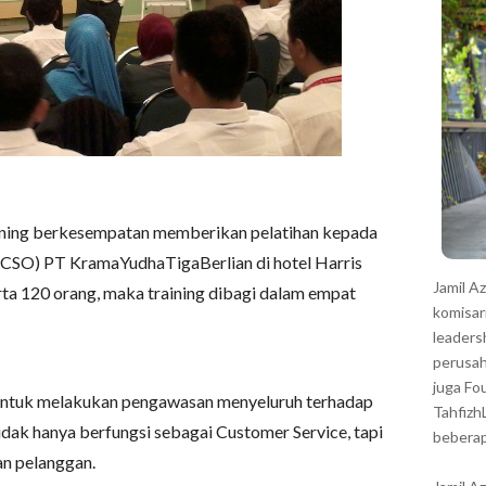
r
ining berkesempatan memberikan pelatihan kepada
r (CSO) PT KramaYudhaTigaBerlian di hotel Harris
Jamil A
rta 120 orang, maka training dibagi dalam empat
komisar
leaders
perusah
juga Fo
untuk melakukan pengawasan menyeluruh terhadap
Tahfizh
idak hanya berfungsi sebagai Customer Service, tapi
beberap
an pelanggan.