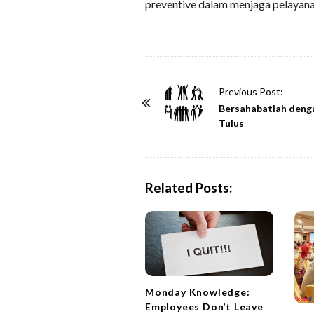
preventive dalam menjaga pelayan
P
Previous Post:
o
Bersahabatlah deng
Tulus
s
t
N
a
Related Posts:
v
i
g
a
t
Monday Knowledge:
i
Employees Don’t Leave