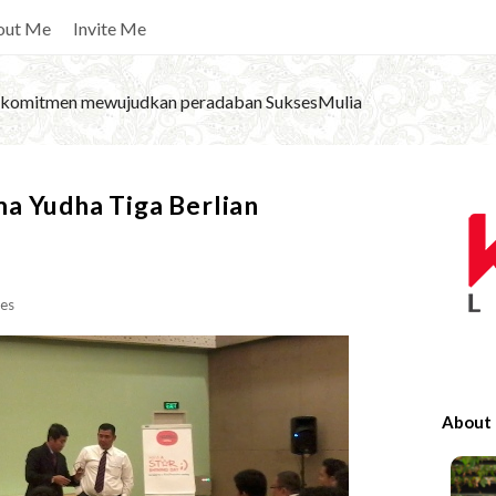
out Me
Invite Me
komitmen mewujudkan peradaban SuksesMulia
S
a Yudha Tiga Berlian
i
t
e
es
S
i
d
e
About
b
a