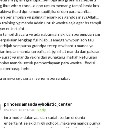
g ikut wbt n tbnc…d dpn umum memang tampil beda krn
 lakinya jika d dpn umum tapiii jika di dpn para wanita…
eri penampilan yg paling menarik jos gandos insyaAllah…
training yg manda adain untuk wanita saja agar bs tampil
ngan entertaint…
g tampil di acara yg ada gabungan laki dan perempuan cm
erpakaian lengkap full hijab…semoga wlwpun sdh tau
erhijab sempurna grandpa tetep mw bantu manda ya
ian impian manda terealisasi…jgn lihat manda dari pakaian
aurat yg manda yakini dan gunakan,i lihatlah ketulusan
impian manda untuk pemberdayaan para wanita…#edisi
dan berharap hehe
a orgnya sgt ceria n seneng bersahabat
princess amanda @holistic_center
05/12/2013 at 16:40
- Reply
im a model dulunya…dan sudah terjun di dunia
entertaint sejak di high school…makanya manda punya