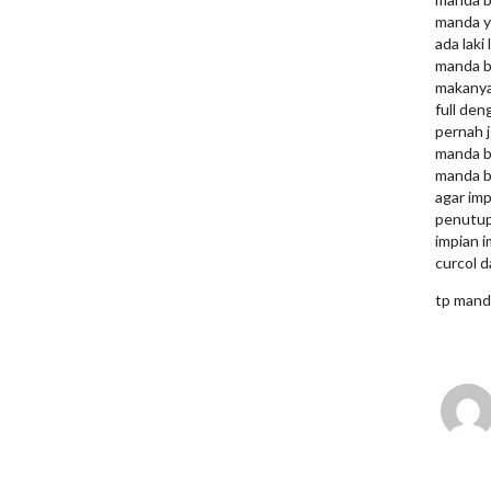
B
manda y
e
ada laki
r
manda b
makanya 
l
full de
i
pernah j
a
manda b
manda b
n
agar imp
penutup 
impian 
curcol 
tp mand