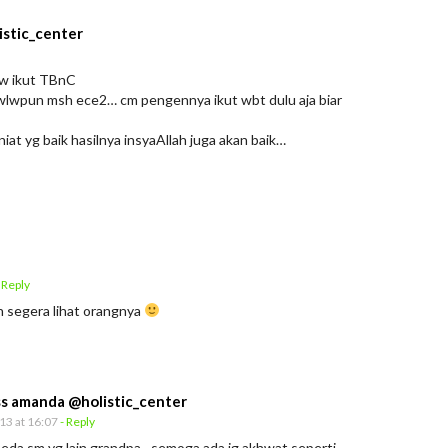
istic_center
mw ikut TBnC
 wlwpun msh ece2… cm pengennya ikut wbt dulu aja biar
at yg baik hasilnya insyaAllah juga akan baik…
 Reply
n segera lihat orangnya
ss amanda @holistic_center
13 at 16:07
- Reply
eda sm yg lain grandpa…semoga ada jg akhwat seperti