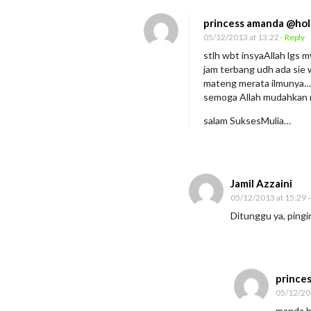
P
princess amanda @hol
T
05/12/2013 at 13:22
- Reply
K
stlh wbt insyaAllah lgs 
jam terbang udh ada sie
r
mateng merata ilmunya…
a
semoga Allah mudahkan ni
m
salam SuksesMulia…
a
Y
u
d
Jamil Azzaini
05/12/2013 at 15:29
-
h
Ditunggu ya, pingi
a
T
i
g
prince
05/12/20
a
manda b