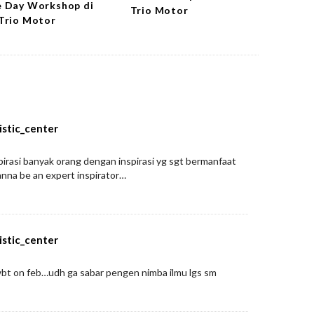
 Day Workshop di
Trio Motor
Trio Motor
istic_center
irasi banyak orang dengan inspirasi yg sgt bermanfaat
a be an expert inspirator…
istic_center
wbt on feb…udh ga sabar pengen nimba ilmu lgs sm