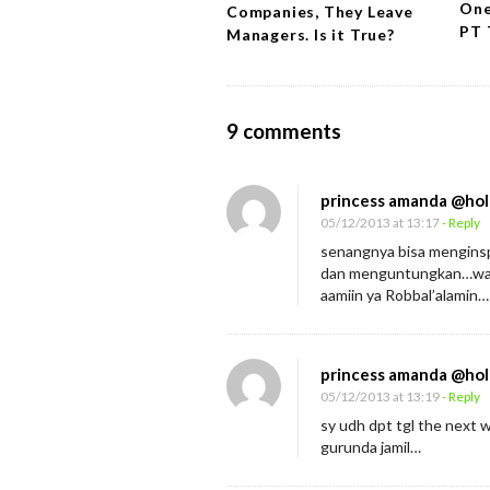
o
One
Companies, They Leave
PT 
n
Managers. Is it True?
O
9 comments
n
T
princess amanda @hol
r
05/12/2013 at 13:17
- Reply
a
senangnya bisa menginsp
dan menguntungkan…wann
i
aamiin ya Robbal’alamin…
n
i
n
princess amanda @hol
g
05/12/2013 at 13:19
- Reply
C
sy udh dpt tgl the next 
gurunda jamil…
S
O