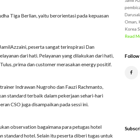
Jamil A
pembica
Darusal
udha Tiga Berlian, yaitu berorientasi pada kepuasan
Oman, K
Korea S
Read Mo
amilAzzaini, peserta sangat terinspirasi Dan
ayanan dari hati. Pelayanan yang dilakukan dari hati,
Follow
Tulus, prima dan customer merasakan energy positif.
h trainer Indrawan Nugroho dan Fauzi Rachmanto,
an standard terbaik dalam pekerjaan sehari-hari
ran CSO juga disampaikan pada sessi ini.
ukan observation bagaimana para petugas hotel
Subscr
standard hotel. Selain itu peserta diberi tugas untuk