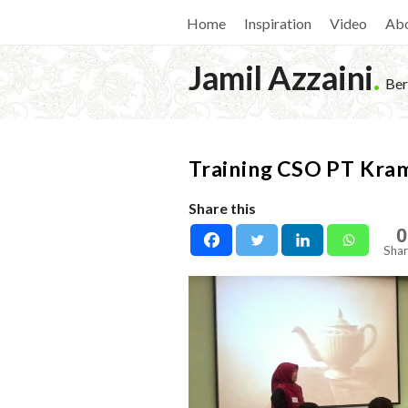
Home
Inspiration
Video
Ab
Jamil Azzaini
.
Ber
Training CSO PT Kram
Share this
0
Shar