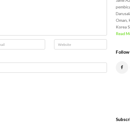
Jamil A
pembica
Darusal
Oman, K
Korea S
Read Mo
Follow
Subscr