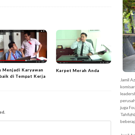
r
s Menjadi Karyawan
Karpet Merah Anda
baik di Tempat Kerja
Jamil A
komisar
leaders
perusah
juga Fo
ed.
Tahfizh
beberap