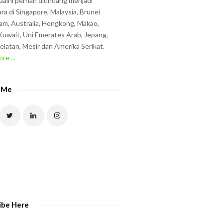
zzaini pernah diundang menjadi
ra di Singapore, Malaysia, Brunei
am, Australia, Hongkong, Makao,
uwait, Uni Emerates Arab, Jepang,
elatan, Mesir dan Amerika Serikat.
re ...
 Me
ibe Here