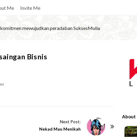
out Me
Invite Me
komitmen mewujudkan peradaban SuksesMulia
S
aingan Bisnis
i
t
e
es
S
i
d
e
About
b
Next Post:
Nekad Mau Menikah
a