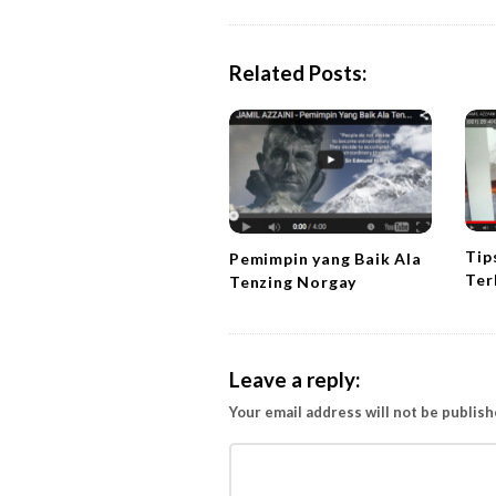
s
t
N
Related Posts:
a
v
i
g
a
t
Tip
Pemimpin yang Baik Ala
i
Ter
Tenzing Norgay
o
n
Leave a reply:
Your email address will not be publish