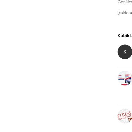
Get New
[calder
Kubik 
S