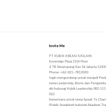
s
h
o
w
n
S
i
i
n
Invite Me
t
t
e
PT KUBIK KREASI SISILAIN
h
F
Sovereign Plaza 21th Floor
e
o
Jl TB Simatupang Kav 36 Jakarta 1243
C
Phone: +62-021–7813030
o
A
Ingin mengundang untuk menjadi Pem
t
P
tema Leadership, Bisnis dan Pengemb
e
diri hubungi Kubik Leadership 082-11
T
r
022
C
Sementara untuk tema Speak To Cha
H
(Public Speaking) hubungi Akademi Tra