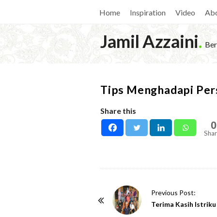
Home
Inspiration
Video
Ab
Jamil Azzaini
.
Ber
Tips Menghadapi Pers
Share this
0
Shar
P
Previous Post:
o
Terima Kasih Istriku