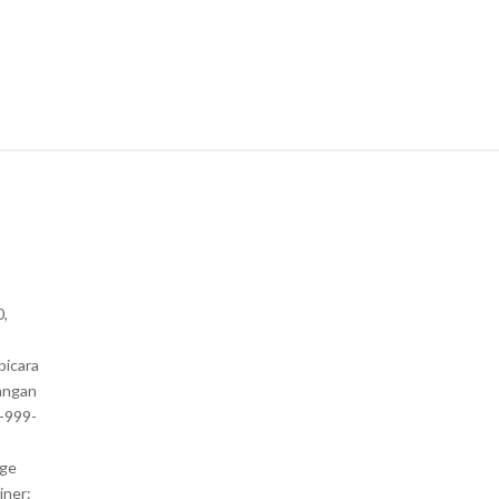
0,
bicara
angan
1-999-
nge
iner: