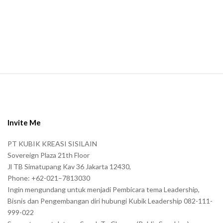
m
a
n
.
S
i
t
e
Invite Me
F
PT KUBIK KREASI SISILAIN
o
Sovereign Plaza 21th Floor
o
Jl TB Simatupang Kav 36 Jakarta 12430,
t
Phone: +62-021–7813030
e
Ingin mengundang untuk menjadi Pembicara tema Leadership,
r
Bisnis dan Pengembangan diri hubungi Kubik Leadership 082-111-
999-022