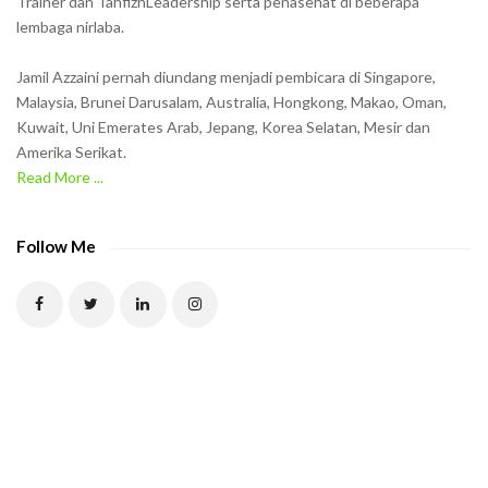
Trainer dan TahfizhLeadership serta penasehat di beberapa
n
lembaga nirlaba.
i
n
Jamil Azzaini pernah diundang menjadi pembicara di Singapore,
t
Malaysia, Brunei Darusalam, Australia, Hongkong, Makao, Oman,
h
Kuwait, Uni Emerates Arab, Jepang, Korea Selatan, Mesir dan
Amerika Serikat.
e
Read More ...
C
A
P
Follow Me
T
C
H
A
t
o
v
e