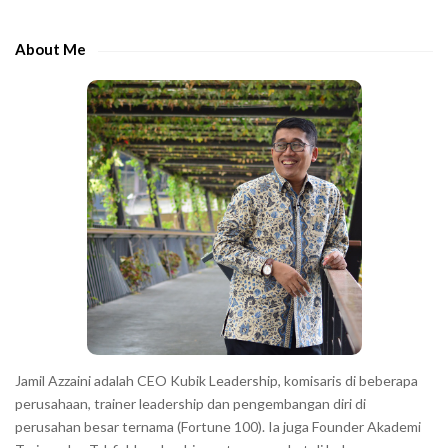
d
h
e
e
About Me
b
c
a
h
r
a
r
a
c
t
e
r
s
s
h
Jamil Azzaini adalah CEO Kubik Leadership, komisaris di beberapa
o
perusahaan, trainer leadership dan pengembangan diri di
w
perusahan besar ternama (Fortune 100). Ia juga Founder Akademi