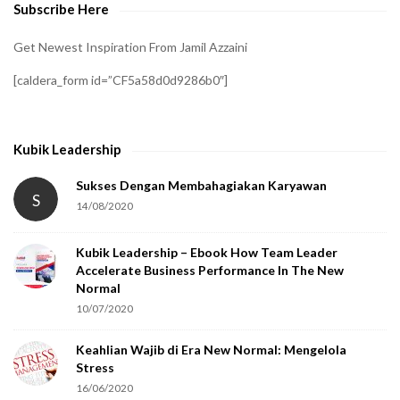
Subscribe Here
r
i
Get Newest Inspiration From Jamil Azzaini
f
[caldera_form id=”CF5a58d0d9286b0″]
y
t
h
Kubik Leadership
a
t
Sukses Dengan Membahagiakan Karyawan
S
14/08/2020
y
o
Kubik Leadership – Ebook How Team Leader
u
Accelerate Business Performance In The New
a
Normal
r
10/07/2020
e
Keahlian Wajib di Era New Normal: Mengelola
h
Stress
u
16/06/2020