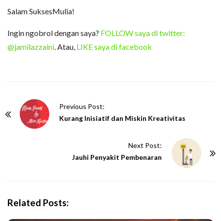
Salam SuksesMulia!
Ingin ngobrol dengan saya?
FOLLOW saya di twitter:
@jamilazzaini
. Atau,
LIKE saya di facebook
P
Previous Post:
o
Kurang Inisiatif dan Miskin Kreativitas
s
t
Next Post:
N
Jauhi Penyakit Pembenaran
a
v
i
Related Posts:
g