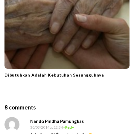
Dibutuhkan Adalah Kebutuhan Sesungguhnya
O
8 comments
n
Nando Pindha Pamungkas
S
30/03/2014 at 12:34
- Reply
t