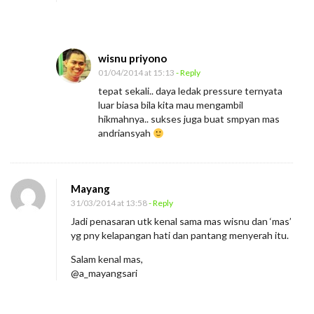
wisnu priyono
01/04/2014 at 15:13
- Reply
tepat sekali.. daya ledak pressure ternyata
luar biasa bila kita mau mengambil
hikmahnya.. sukses juga buat smpyan mas
andriansyah
Mayang
31/03/2014 at 13:58
- Reply
Jadi penasaran utk kenal sama mas wisnu dan ‘mas’
yg pny kelapangan hati dan pantang menyerah itu.
Salam kenal mas,
@a_mayangsari