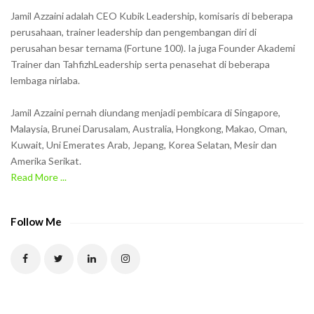
h
Jamil Azzaini adalah CEO Kubik Leadership, komisaris di beberapa
o
perusahaan, trainer leadership dan pengembangan diri di
w
perusahan besar ternama (Fortune 100). Ia juga Founder Akademi
Trainer dan TahfizhLeadership serta penasehat di beberapa
n
lembaga nirlaba.
i
n
Jamil Azzaini pernah diundang menjadi pembicara di Singapore,
t
Malaysia, Brunei Darusalam, Australia, Hongkong, Makao, Oman,
h
Kuwait, Uni Emerates Arab, Jepang, Korea Selatan, Mesir dan
Amerika Serikat.
e
Read More ...
C
A
P
Follow Me
T
C
H
A
t