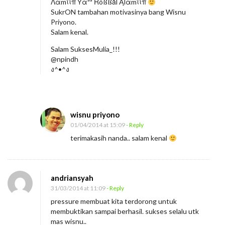
Λάmΐΐπ Yάªª Ŕõßßǻl Ąlάmΐΐπ
e
SukrON tambahan motivasinya bang Wisnu
m
Priyono.
Salam kenal.
p
e
Salam SuksesMulia_!!!
@npindh
l
ง^•^ง
K
e
h
wisnu priyono
i
01/04/2014 at 15:09
- Reply
d
terimakasih nanda.. salam kenal
u
p
a
andriansyah
n
31/03/2014 at 11:09
- Reply
pressure membuat kita terdorong untuk
membuktikan sampai berhasil. sukses selalu utk
mas wisnu..