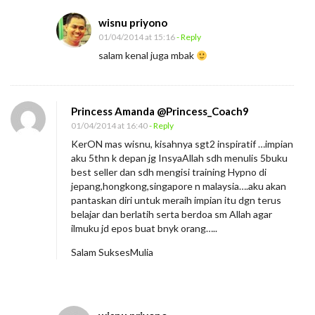
wisnu priyono
01/04/2014 at 15:16
- Reply
salam kenal juga mbak
Princess Amanda @Princess_Coach9
01/04/2014 at 16:40
- Reply
KerON mas wisnu, kisahnya sgt2 inspiratif …impian
aku 5thn k depan jg InsyaAllah sdh menulis 5buku
best seller dan sdh mengisi training Hypno di
jepang,hongkong,singapore n malaysia….aku akan
pantaskan diri untuk meraih impian itu dgn terus
belajar dan berlatih serta berdoa sm Allah agar
ilmuku jd epos buat bnyk orang…..
Salam SuksesMulia