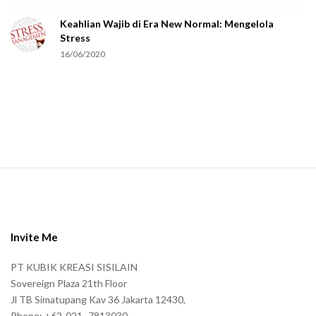
e
Keahlian Wajib di Era New Normal: Mengelola
h
Stress
u
16/06/2020
m
a
n
.
S
i
t
e
Invite Me
F
PT KUBIK KREASI SISILAIN
o
Sovereign Plaza 21th Floor
o
Jl TB Simatupang Kav 36 Jakarta 12430,
t
Phone: +62-021–7813030