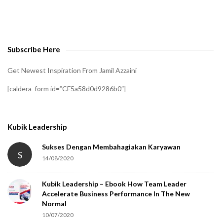
o
v
e
Subscribe Here
r
i
Get Newest Inspiration From Jamil Azzaini
f
[caldera_form id=”CF5a58d0d9286b0″]
y
t
h
Kubik Leadership
a
t
Sukses Dengan Membahagiakan Karyawan
S
14/08/2020
y
o
Kubik Leadership – Ebook How Team Leader
u
Accelerate Business Performance In The New
a
Normal
r
10/07/2020