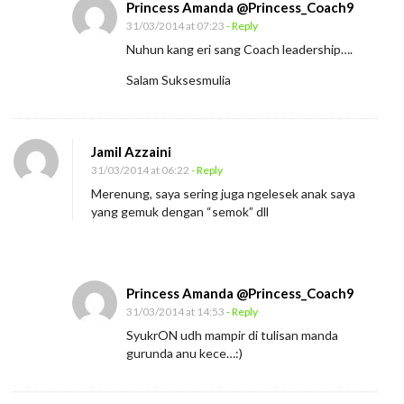
Princess Amanda @Princess_Coach9
31/03/2014 at 07:23
- Reply
Nuhun kang eri sang Coach leadership….
Salam Suksesmulia
Jamil Azzaini
31/03/2014 at 06:22
- Reply
Merenung, saya sering juga ngelesek anak saya
yang gemuk dengan “semok” dll
Princess Amanda @Princess_Coach9
31/03/2014 at 14:53
- Reply
SyukrON udh mampir di tulisan manda
gurunda anu kece…:)