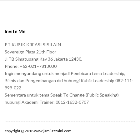
S
i
t
e
Invite Me
F
PT KUBIK KREASI SISILAIN
o
Sovereign Plaza 21th Floor
o
Jl TB Simatupang Kav 36 Jakarta 12430,
t
Phone: +62-021–7813030
e
Ingin mengundang untuk menjadi Pembicara tema Leadership,
r
Bisnis dan Pengembangan diri hubungi Kubik Leadership 082-111-
999-022
Sementara untuk tema Speak To Change (Public Speaking)
hubungi Akademi Trainer: 0812-1632-0707
copyright @ 2018 www.jamilazzaini.com