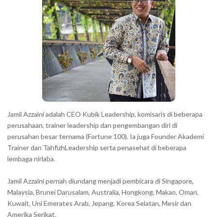
r
a
c
t
e
r
s
s
h
Jamil Azzaini adalah CEO Kubik Leadership, komisaris di beberapa
o
perusahaan, trainer leadership dan pengembangan diri di
w
perusahan besar ternama (Fortune 100). Ia juga Founder Akademi
Trainer dan TahfizhLeadership serta penasehat di beberapa
n
lembaga nirlaba.
i
n
Jamil Azzaini pernah diundang menjadi pembicara di Singapore,
t
Malaysia, Brunei Darusalam, Australia, Hongkong, Makao, Oman,
h
Kuwait, Uni Emerates Arab, Jepang, Korea Selatan, Mesir dan
Amerika Serikat.
e