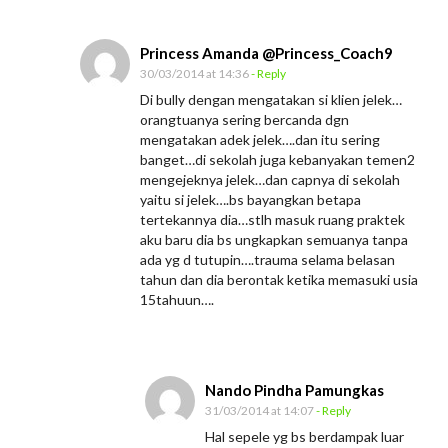
Princess Amanda @Princess_Coach9
30/03/2014 at 14:36
- Reply
Di bully dengan mengatakan si klien jelek…
orangtuanya sering bercanda dgn
mengatakan adek jelek….dan itu sering
banget…di sekolah juga kebanyakan temen2
mengejeknya jelek…dan capnya di sekolah
yaitu si jelek….bs bayangkan betapa
tertekannya dia…stlh masuk ruang praktek
aku baru dia bs ungkapkan semuanya tanpa
ada yg d tutupin….trauma selama belasan
tahun dan dia berontak ketika memasuki usia
15tahuun….
Nando Pindha Pamungkas
31/03/2014 at 14:07
- Reply
Hal sepele yg bs berdampak luar