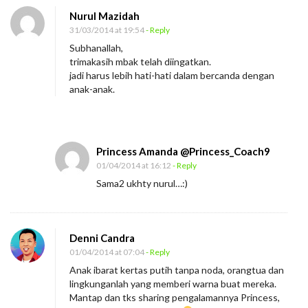
Nurul Mazidah
31/03/2014 at 19:54
- Reply
Subhanallah,
trimakasih mbak telah diingatkan.
jadi harus lebih hati-hati dalam bercanda dengan
anak-anak.
Princess Amanda @Princess_Coach9
01/04/2014 at 16:12
- Reply
Sama2 ukhty nurul…:)
Denni Candra
01/04/2014 at 07:04
- Reply
Anak ibarat kertas putih tanpa noda, orangtua dan
lingkunganlah yang memberi warna buat mereka.
Mantap dan tks sharing pengalamannya Princess,