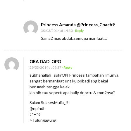
e
p
a
Princess Amanda @Princess_Coach9
n
30/03/2014 at 14:30
- Reply
D
Sama2 mas abdul..semoga manfaat…
i
b
u
ORA DADI OPO
l
29/03/2014 at 09:37
- Reply
l
subhanallah_ sukrON Princess tambahan ilmunya.
sangat bermanfaat unt ku pribadi sbg bekal
y
berumah tangga kelak…
klo blh tau seperti apa bully dr ortu & tmn2nya?
Salam SuksesMulia_!!!
@npindh
ง^•^ง
>Tulungagung