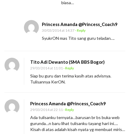
biasa…
Princess Amanda @Princess_Coach9
30/03/2014 at 14:37
- Reply
SyukrON mas Tito sang guru teladan….
Tito Adi Dewanto (SMA BBS Bogor)
29/03/2014 at 11:01
- Reply
Siap bu guru dan terima kasih atas advisnya.
Tulisannya KerON.
Princess Amanda @Princess_Coach9
29/03/2014 at 22:11
- Reply
Ada tulisanku ternyata…barusan br bs buka web
gurunda…n baru lihat tulisanku tayang hari ini….
Kisah di atas adalah kisah nyata yg membuat miris…