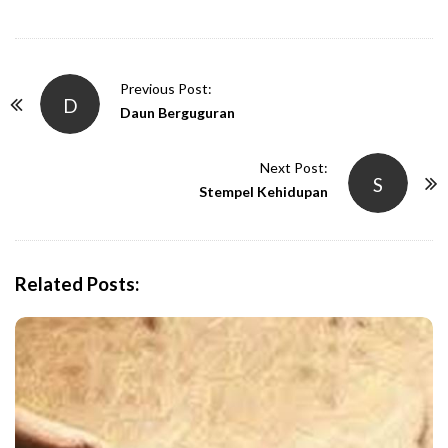
P
Previous Post:
D
o
Daun Berguguran
s
t
Next Post:
S
N
Stempel Kehidupan
a
v
i
Related Posts:
g
a
t
i
o
n