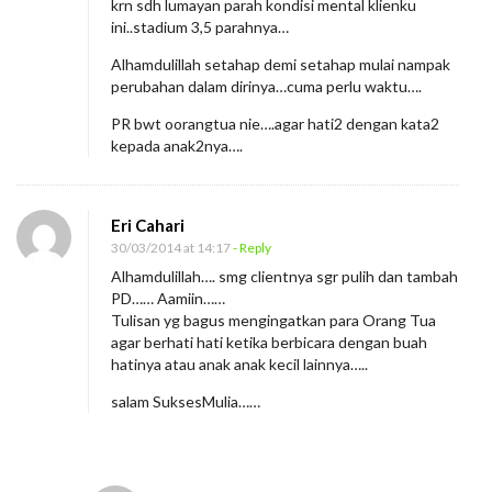
krn sdh lumayan parah kondisi mental klienku
ini..stadium 3,5 parahnya…
Alhamdulillah setahap demi setahap mulai nampak
perubahan dalam dirinya…cuma perlu waktu….
PR bwt oorangtua nie….agar hati2 dengan kata2
kepada anak2nya….
Eri Cahari
30/03/2014 at 14:17
- Reply
Alhamdulillah…. smg clientnya sgr pulih dan tambah
PD…… Aamiin……
Tulisan yg bagus mengingatkan para Orang Tua
agar berhati hati ketika berbicara dengan buah
hatinya atau anak anak kecil lainnya…..
salam SuksesMulia……