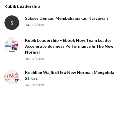
h
Kubik Leadership
a
t
Sukses Dengan Membahagiakan Karyawan
S
14/08/2020
y
o
Kubik Leadership – Ebook How Team Leader
u
Accelerate Business Performance In The New
a
Normal
r
10/07/2020
e
Keahlian Wajib di Era New Normal: Mengelola
h
Stress
u
16/06/2020
m
a
n
.