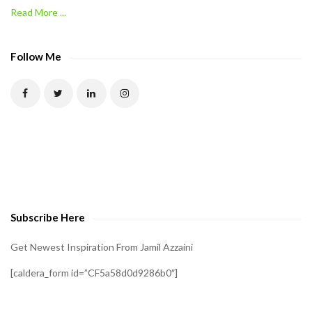
Read More ...
C
A
P
Follow Me
T
C
H
A
t
o
v
e
Subscribe Here
r
i
Get Newest Inspiration From Jamil Azzaini
f
[caldera_form id=”CF5a58d0d9286b0″]
y
t