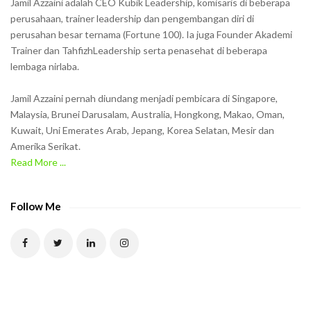
Jamil Azzaini adalah CEO Kubik Leadership, komisaris di beberapa
o
perusahaan, trainer leadership dan pengembangan diri di
w
perusahan besar ternama (Fortune 100). Ia juga Founder Akademi
Trainer dan TahfizhLeadership serta penasehat di beberapa
n
lembaga nirlaba.
i
n
Jamil Azzaini pernah diundang menjadi pembicara di Singapore,
t
Malaysia, Brunei Darusalam, Australia, Hongkong, Makao, Oman,
h
Kuwait, Uni Emerates Arab, Jepang, Korea Selatan, Mesir dan
Amerika Serikat.
e
Read More ...
C
A
P
Follow Me
T
C
H
A
t