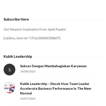
o
v
e
Subscribe Here
r
i
Get Newest Inspiration From Jamil Azzaini
f
[caldera_form id=”CF5a58d0d9286b0″]
y
t
h
Kubik Leadership
a
t
Sukses Dengan Membahagiakan Karyawan
S
14/08/2020
y
o
Kubik Leadership – Ebook How Team Leader
u
Accelerate Business Performance In The New
a
Normal
r
10/07/2020
e