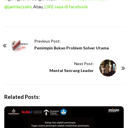
@jamilazzaini
. Atau,
LIKE saya di facebook
P
Previous Post:
o
Pemimpin Bukan Problem Solver Utama
s
t
Next Post:
N
Mental Seorang Leader
a
v
i
Related Posts:
g
a
t
i