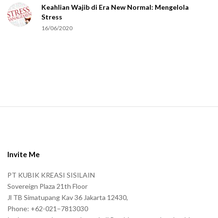
Keahlian Wajib di Era New Normal: Mengelola
h
Stress
u
16/06/2020
m
a
n
.
S
i
t
e
Invite Me
F
PT KUBIK KREASI SISILAIN
o
Sovereign Plaza 21th Floor
o
Jl TB Simatupang Kav 36 Jakarta 12430,
t
Phone: +62-021–7813030
e