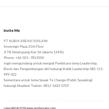
S
i
t
e
Invite Me
F
PT KUBIK KREASI SISILAIN
o
Sovereign Plaza 21th Floor
o
Jl TB Simatupang Kav 36 Jakarta 12430,
t
Phone: +62-021–7813030
e
Ingin mengundang untuk menjadi Pembicara tema Leadership,
r
Bisnis dan Pengembangan diri hubungi Kubik Leadership 082-111-
999-022
Sementara untuk tema Speak To Change (Public Speaking)
hubungi Akademi Trainer: 0812-1632-0707
copyright @ 2018 www.jamilazzaini.com