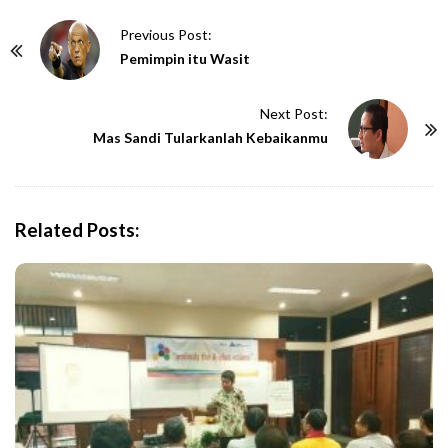
P
Previous Post:
o
Pemimpin itu Wasit
s
t
Next Post:
N
Mas Sandi Tularkanlah Kebaikanmu
a
v
i
Related Posts:
g
a
t
i
o
n