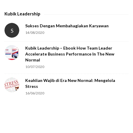
t
h
Kubik Leadership
a
t
Sukses Dengan Membahagiakan Karyawan
S
14/08/2020
y
o
Kubik Leadership – Ebook How Team Leader
u
Accelerate Business Performance In The New
a
Normal
r
10/07/2020
e
Keahlian Wajib di Era New Normal: Mengelola
h
Stress
u
16/06/2020
m
a
n
.