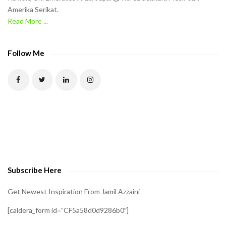
Amerika Serikat.
e
Read More ...
C
A
P
Follow Me
T
C
H
A
t
o
v
e
Subscribe Here
r
i
Get Newest Inspiration From Jamil Azzaini
f
[caldera_form id=”CF5a58d0d9286b0″]
y