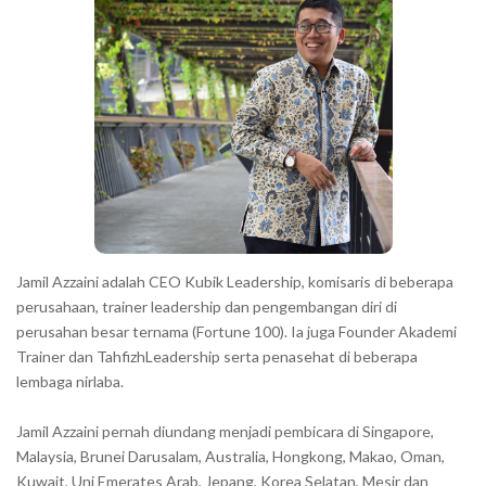
a
r
a
c
t
e
r
s
s
h
Jamil Azzaini adalah CEO Kubik Leadership, komisaris di beberapa
o
perusahaan, trainer leadership dan pengembangan diri di
w
perusahan besar ternama (Fortune 100). Ia juga Founder Akademi
Trainer dan TahfizhLeadership serta penasehat di beberapa
n
lembaga nirlaba.
i
n
Jamil Azzaini pernah diundang menjadi pembicara di Singapore,
t
Malaysia, Brunei Darusalam, Australia, Hongkong, Makao, Oman,
h
Kuwait, Uni Emerates Arab, Jepang, Korea Selatan, Mesir dan