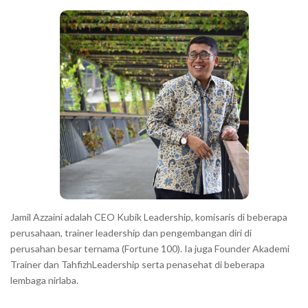
b
c
a
h
r
a
r
a
c
t
e
r
s
s
h
Jamil Azzaini adalah CEO Kubik Leadership, komisaris di beberapa
o
perusahaan, trainer leadership dan pengembangan diri di
w
perusahan besar ternama (Fortune 100). Ia juga Founder Akademi
Trainer dan TahfizhLeadership serta penasehat di beberapa
n
lembaga nirlaba.
i
n