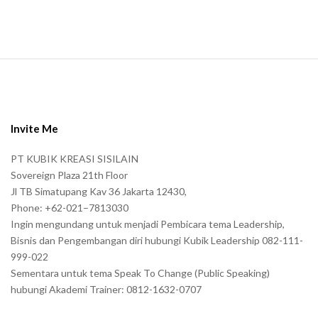
.
S
i
t
e
Invite Me
F
PT KUBIK KREASI SISILAIN
o
Sovereign Plaza 21th Floor
o
Jl TB Simatupang Kav 36 Jakarta 12430,
t
Phone: +62-021–7813030
e
Ingin mengundang untuk menjadi Pembicara tema Leadership,
r
Bisnis dan Pengembangan diri hubungi Kubik Leadership 082-111-
999-022
Sementara untuk tema Speak To Change (Public Speaking)
hubungi Akademi Trainer: 0812-1632-0707