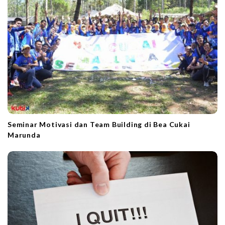
i
o
n
Seminar Motivasi dan Team Building di Bea Cukai
Marunda