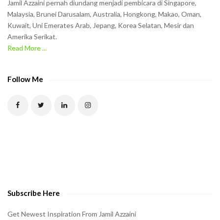
Jamil Azzaini pernah diundang menjadi pembicara di Singapore,
t
Malaysia, Brunei Darusalam, Australia, Hongkong, Makao, Oman,
h
Kuwait, Uni Emerates Arab, Jepang, Korea Selatan, Mesir dan
Amerika Serikat.
e
Read More ...
C
A
P
Follow Me
T
C
H
A
t
o
v
e
Subscribe Here
r
i
Get Newest Inspiration From Jamil Azzaini