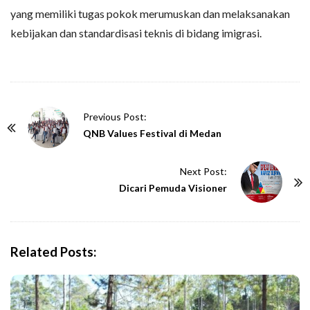
yang memiliki tugas pokok merumuskan dan melaksanakan
kebijakan dan standardisasi teknis di bidang imigrasi.
P
Previous Post:
o
QNB Values Festival di Medan
s
t
Next Post:
N
Dicari Pemuda Visioner
a
v
i
Related Posts:
g
a
t