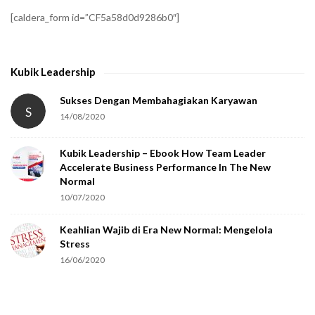
f
[caldera_form id=”CF5a58d0d9286b0″]
y
t
h
Kubik Leadership
a
t
Sukses Dengan Membahagiakan Karyawan
S
14/08/2020
y
o
Kubik Leadership – Ebook How Team Leader
u
Accelerate Business Performance In The New
a
Normal
r
10/07/2020
e
Keahlian Wajib di Era New Normal: Mengelola
h
Stress
u
16/06/2020
m
a
n