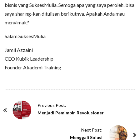
bisnis yang SuksesMulia. Semoga apa yang saya peroleh, bisa
saya sharing-kan ditulisan berikutnya. Apakah Anda mau
menyimak?
Salam SuksesMulia
Jamil Azzaini
CEO Kubik Leadership
Founder Akademi Training
P
Previous Post:
o
Menjadi Pemimpin Revolusioner
s
t
Next Post:
N
Menggali Solusi