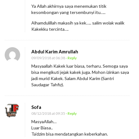
Ya Allah akhirnya saya menemukan titik
kesombongan yang tersembunyi itu…..
Alhamdulillah makasih ya kek….. salim wolak walik
Kakekku tercinta….
Abdul Karim Amrullah
09/09/2018 at 06:38
- Reply
Masyaallah Kakek luar biasa, terharu. Semoga saya
bisa mengikuti jejak kakek juga. Mohon izinkan saya
jadi murid Kakek. Salam Abdul Karim (Santri
Saudagar Tahfiz).
Sofa
08/12/2018 at 09:35
- Reply
MasyaAllah…
Luar Biasa..
Ta’dzim bisa mendatangkan keberkahan.