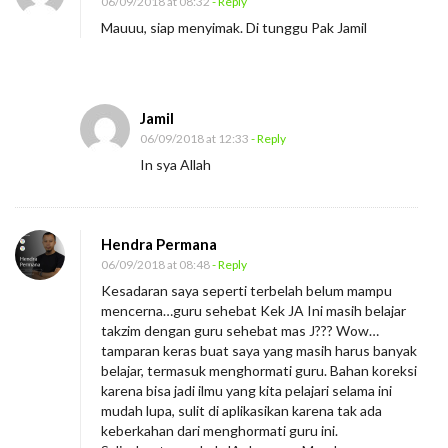
e
06/09/2018 at 08:32
- Reply
o
Mauuu, siap menyimak. Di tunggu Pak Jamil
r
a
n
Jamil
g
06/09/2018 at 12:33
- Reply
M
In sya Allah
u
r
i
Hendra Permana
06/09/2018 at 08:48
- Reply
d
Kesadaran saya seperti terbelah belum mampu
T
mencerna…guru sehebat Kek JA Ini masih belajar
e
takzim dengan guru sehebat mas J??? Wow…
r
tamparan keras buat saya yang masih harus banyak
belajar, termasuk menghormati guru. Bahan koreksi
h
karena bisa jadi ilmu yang kita pelajari selama ini
a
mudah lupa, sulit di aplikasikan karena tak ada
keberkahan dari menghormati guru ini.
d