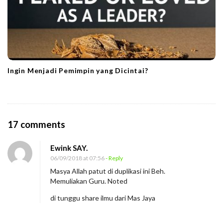
Ingin Menjadi Pemimpin yang Dicintai?
O
17 comments
n
Ewink SAY.
S
06/09/2018 at 07:56
- Reply
a
Masya Allah patut di duplikasi ini Beh.
y
Memuliakan Guru. Noted
a
di tunggu share ilmu dari Mas Jaya
S
e