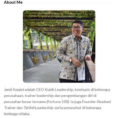
e
About Me
b
c
a
h
r
a
r
a
c
t
e
r
s
s
h
Jamil Azzaini adalah CEO Kubik Leadership, komisaris di beberapa
o
perusahaan, trainer leadership dan pengembangan diri di
w
perusahan besar ternama (Fortune 100). Ia juga Founder Akademi
Trainer dan TahfizhLeadership serta penasehat di beberapa
n
lembaga nirlaba.
i