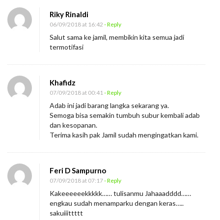
Riky Rinaldi
06/09/2018 at 16:42
- Reply
Salut sama ke jamil, membikin kita semua jadi
termotifasi
Khafidz
07/09/2018 at 00:41
- Reply
Adab ini jadi barang langka sekarang ya.
Semoga bisa semakin tumbuh subur kembali adab
dan kesopanan.
Terima kasih pak Jamil sudah mengingatkan kami.
Feri D Sampurno
07/09/2018 at 07:17
- Reply
Kakeeeeeekkkkk…… tulisanmu Jahaaadddd……
engkau sudah menamparku dengan keras…..
sakuiiittttt