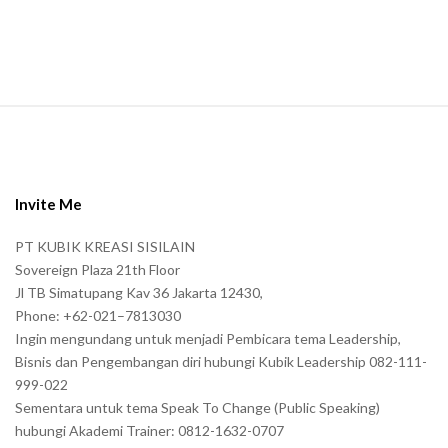
n
.
S
i
t
e
Invite Me
F
PT KUBIK KREASI SISILAIN
o
Sovereign Plaza 21th Floor
o
Jl TB Simatupang Kav 36 Jakarta 12430,
t
Phone: +62-021–7813030
e
Ingin mengundang untuk menjadi Pembicara tema Leadership,
r
Bisnis dan Pengembangan diri hubungi Kubik Leadership 082-111-
999-022
Sementara untuk tema Speak To Change (Public Speaking)
hubungi Akademi Trainer: 0812-1632-0707