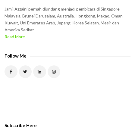
n
Jamil Azzaini pernah diundang menjadi pembicara di Singapore,
t
Malaysia, Brunei Darusalam, Australia, Hongkong, Makao, Oman,
h
Kuwait, Uni Emerates Arab, Jepang, Korea Selatan, Mesir dan
Amerika Serikat.
e
Read More ...
C
A
P
Follow Me
T
C
H
A
t
o
v
e
Subscribe Here
r