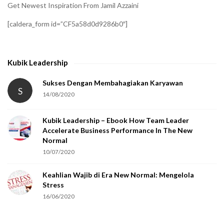
i
Get Newest Inspiration From Jamil Azzaini
f
[caldera_form id=”CF5a58d0d9286b0″]
y
t
h
Kubik Leadership
a
t
Sukses Dengan Membahagiakan Karyawan
S
14/08/2020
y
o
Kubik Leadership – Ebook How Team Leader
u
Accelerate Business Performance In The New
a
Normal
r
10/07/2020
e
Keahlian Wajib di Era New Normal: Mengelola
h
Stress
u
16/06/2020
m
a