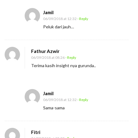
d
Jamil
a
06/09/2018 at 12:32
- Reply
n
Peluk dari jauh…
g
B
e
Fathur Azwir
l
06/09/2018 at 08:26
- Reply
a
Terima kasih insight nya gurunda..
j
a
r
Jamil
A
06/09/2018 at 12:32
- Reply
d
Sama-sama
a
b
S
Fitri