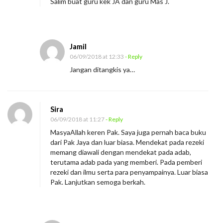
Salim buat guru kek JA dan guru Mas J.
a
p
G
u
Jamil
06/09/2018 at 12:33
- Reply
r
Jangan ditangkis ya…
u
Sira
06/09/2018 at 11:27
- Reply
MasyaAllah keren Pak. Saya juga pernah baca buku
dari Pak Jaya dan luar biasa. Mendekat pada rezeki
memang diawali dengan mendekat pada adab,
terutama adab pada yang memberi. Pada pemberi
rezeki dan ilmu serta para penyampainya. Luar biasa
Pak. Lanjutkan semoga berkah.