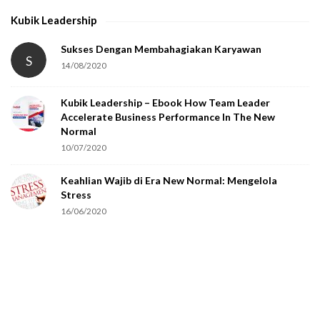
h
Kubik Leadership
a
t
Sukses Dengan Membahagiakan Karyawan
S
14/08/2020
y
o
Kubik Leadership – Ebook How Team Leader
u
Accelerate Business Performance In The New
a
Normal
r
10/07/2020
e
Keahlian Wajib di Era New Normal: Mengelola
h
Stress
u
16/06/2020
m
a
n
.