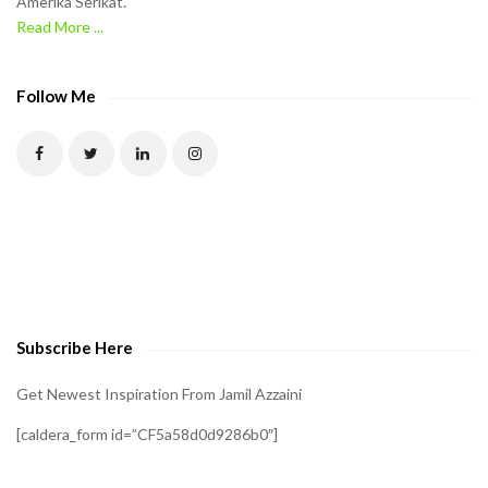
Amerika Serikat.
e
Read More ...
C
A
P
Follow Me
T
C
H
A
t
o
v
e
Subscribe Here
r
i
Get Newest Inspiration From Jamil Azzaini
f
[caldera_form id=”CF5a58d0d9286b0″]
y
t