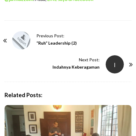
P
Previous Post:
o
“Ruh” Leadership (2)
s
t
Next Post:
I
N
Indahnya Keberagaman
a
v
i
Related Posts:
g
a
t
i
o