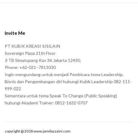
S
i
t
e
Invite Me
F
PT KUBIK KREASI SISILAIN
o
Sovereign Plaza 21th Floor
o
Jl TB Simatupang Kav 36 Jakarta 12430,
t
Phone: +62-021–7813030
e
Ingin mengundang untuk menjadi Pembicara tema Leadership,
r
Bisnis dan Pengembangan diri hubungi Kubik Leadership 082-111-
999-022
Sementara untuk tema Speak To Change (Public Speaking)
hubungi Akademi Trainer: 0812-1632-0707
copyright @ 2018 www.jamilazzaini.com