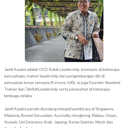
r
a
c
t
e
r
s
s
h
Jamil Azzaini adalah CEO Kubik Leadership, komisaris di beberapa
o
perusahaan, trainer leadership dan pengembangan diri di
w
perusahan besar ternama (Fortune 100). Ia juga Founder Akademi
Trainer dan TahfizhLeadership serta penasehat di beberapa
n
lembaga nirlaba.
i
n
Jamil Azzaini pernah diundang menjadi pembicara di Singapore,
t
Malaysia, Brunei Darusalam, Australia, Hongkong, Makao, Oman,
h
Kuwait, Uni Emerates Arab, Jepang, Korea Selatan, Mesir dan