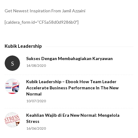
i
Get Newest Inspiration From Jamil Azzaini
f
[caldera_form id=”CF5a58d0d9286b0″]
y
t
h
Kubik Leadership
a
t
Sukses Dengan Membahagiakan Karyawan
S
14/08/2020
y
o
Kubik Leadership – Ebook How Team Leader
u
Accelerate Business Performance In The New
a
Normal
r
10/07/2020
e
Keahlian Wajib di Era New Normal: Mengelola
h
Stress
u
16/06/2020
m