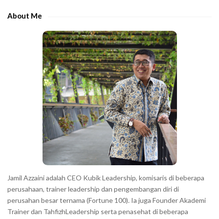
h
e
e
About Me
b
c
a
h
r
a
r
a
c
t
e
r
s
s
h
Jamil Azzaini adalah CEO Kubik Leadership, komisaris di beberapa
o
perusahaan, trainer leadership dan pengembangan diri di
w
perusahan besar ternama (Fortune 100). Ia juga Founder Akademi
Trainer dan TahfizhLeadership serta penasehat di beberapa
n