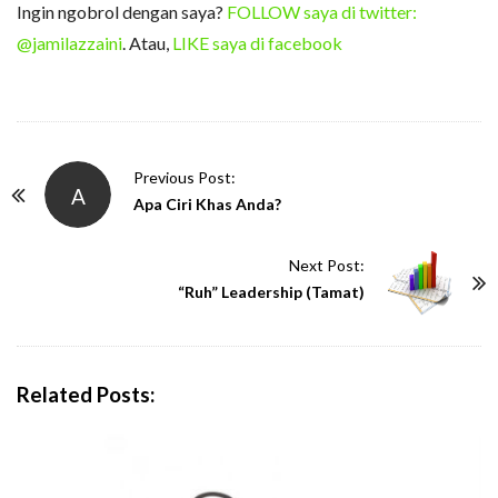
Ingin ngobrol dengan saya?
FOLLOW saya di twitter:
@jamilazzaini
. Atau,
LIKE saya di facebook
P
Previous Post:
A
o
Apa Ciri Khas Anda?
s
t
Next Post:
N
“Ruh” Leadership (Tamat)
a
v
i
Related Posts:
g
a
t