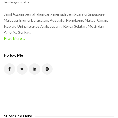
lembaga nirlaba.
i
n
Jamil Azzaini pernah diundang menjadi pembicara di Singapore,
t
Malaysia, Brunei Darusalam, Australia, Hongkong, Makao, Oman,
h
Kuwait, Uni Emerates Arab, Jepang, Korea Selatan, Mesir dan
Amerika Serikat.
e
Read More ...
C
A
P
Follow Me
T
C
H
A
t
o
v
e
Subscribe Here
r