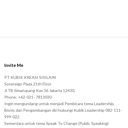
a
n
.
S
i
t
e
Invite Me
F
PT KUBIK KREASI SISILAIN
o
Sovereign Plaza 21th Floor
o
Jl TB Simatupang Kav 36 Jakarta 12430,
t
Phone: +62-021–7813030
e
Ingin mengundang untuk menjadi Pembicara tema Leadership,
r
Bisnis dan Pengembangan diri hubungi Kubik Leadership 082-111-
999-022
Sementara untuk tema Speak To Change (Public Speaking)