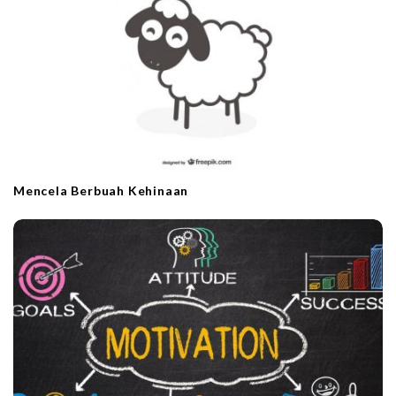
i
o
n
Mencela Berbuah Kehinaan