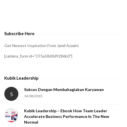
t
o
v
e
Subscribe Here
r
i
Get Newest Inspiration From Jamil Azzaini
f
[caldera_form id=”CF5a58d0d9286b0″]
y
t
h
Kubik Leadership
a
t
Sukses Dengan Membahagiakan Karyawan
S
14/08/2020
y
o
Kubik Leadership – Ebook How Team Leader
u
Accelerate Business Performance In The New
a
Normal