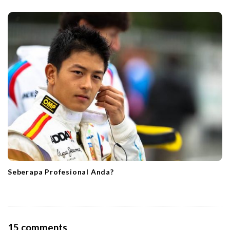
Seberapa Profesional Anda?
O
15 comments