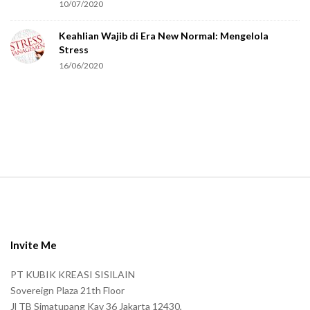
r
10/07/2020
e
Keahlian Wajib di Era New Normal: Mengelola
h
Stress
u
16/06/2020
m
a
n
.
S
i
t
e
Invite Me
F
PT KUBIK KREASI SISILAIN
o
Sovereign Plaza 21th Floor
o
Jl TB Simatupang Kav 36 Jakarta 12430,