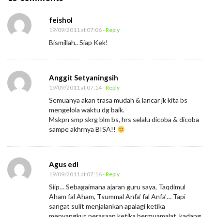
n
feishol
P
19/09/2011 at 07:06
- Reply
r
Bismillah.. Siap Kek!
o
d
u
Anggit Setyaningsih
k
19/09/2011 at 07:14
- Reply
Semuanya akan trasa mudah & lancar jk kita bs
t
mengelola waktu dg baik.
i
Mskpn smp skrg blm bs, hrs selalu dicoba & dicoba
f
sampe akhrnya BISA!!
I
t
Agus edi
u
19/09/2011 at 07:16
- Reply
D
Siip… Sebagaimana ajaran guru saya, Taqdimul
i
Aham fal Aham, Tsummal Anfa’ fal Anfa’… Tapi
a
sangat sulit menjalankan apalagi ketika
menyangkut perasaan ketika bermuamalat, kadang