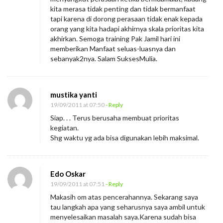
w
kita merasa tidak penting dan tidak bermanfaat
a
tapi karena di dorong perasaan tidak enak kepada
l
orang yang kita hadapi akhirnya skala prioritas kita
akhirkan. Semoga training Pak Jamil hari ini
i
memberikan Manfaat seluas-luasnya dan
D
sebanyak2nya. Salam SuksesMulia.
e
n
mustika yanti
g
19/09/2011 at 07:50
- Reply
a
Siap. . . Terus berusaha membuat prioritas
n
kegiatan.
M
Shg waktu yg ada bisa digunakan lebih maksimal.
e
n
Edo Oskar
e
19/09/2011 at 07:51
- Reply
n
Makasih om atas pencerahannya. Sekarang saya
t
tau langkah apa yang seharusnya saya ambil untuk
u
menyelesaikan masalah saya.Karena sudah bisa