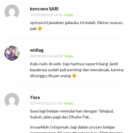
kencono SARI
19/09/2011 at 14:16
- Reply
sptnya ini jawaban galauku td malah. Matur nuwun,
pak
widiag
20/09/2011 at 06:29
- Reply
Kalo nulis di web, tiap harinya seperti kang Jamil
kayaknya sudah jadi penting dan mendesak, karena
ditunggu ribuan orang
Yaya
22/09/2011 at 07:33
- Reply
Saya lagi belajar memulai hari dengan Tahajud,
Subuh, jalan pagi dan Dhuha Pak..
InsyaAllah Istiqomah, lagi dalam proses belajar
memantaskan diri agar dipertemukan Allah dengan