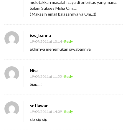
meletakkan masalah saya di prioritas yang mana.
k
Salam Sukses Mulia Om….
a
( Makasih email balasannya ya Om..:))
n
P
isw_banna
r
19/09/2011 at 10:14
- Reply
i
akhirnya menemukan jawabannya
o
r
i
Nisa
t
19/09/2011 at 11:55
- Reply
a
Siap…!
s
setiawan
19/09/2011 at 14:09
- Reply
sip sip sip