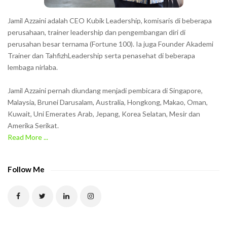
s
h
Jamil Azzaini adalah CEO Kubik Leadership, komisaris di beberapa
o
perusahaan, trainer leadership dan pengembangan diri di
w
perusahan besar ternama (Fortune 100). Ia juga Founder Akademi
Trainer dan TahfizhLeadership serta penasehat di beberapa
n
lembaga nirlaba.
i
n
Jamil Azzaini pernah diundang menjadi pembicara di Singapore,
t
Malaysia, Brunei Darusalam, Australia, Hongkong, Makao, Oman,
h
Kuwait, Uni Emerates Arab, Jepang, Korea Selatan, Mesir dan
Amerika Serikat.
e
Read More ...
C
A
P
Follow Me
T
C
H
A