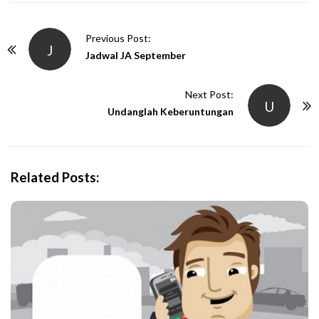
P
Previous Post:
J
o
Jadwal JA September
s
t
Next Post:
U
N
Undanglah Keberuntungan
a
v
i
Related Posts:
g
a
t
i
o
n