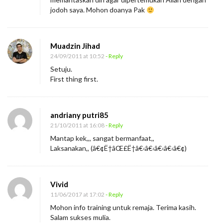
jodoh saya. Mohon doanya Pak
Muadzin Jihad
24/09/2011 at 10:52
- Reply
Setuju.
First thing first.
andriany putri85
21/10/2011 at 16:08
- Reply
Mantap kek,,, sangat bermanfaat,,
Laksanakan,, (â€¢Ë†âŒ£Ë†â€‹â€‹â€‹â€‹â€¢)
Vivid
11/06/2017 at 17:02
- Reply
Mohon info training untuk remaja. Terima kasih.
Salam sukses mulia.