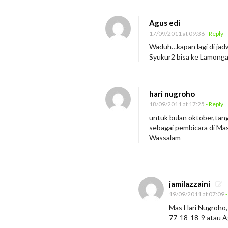
n
J
Agus edi
a
17/09/2011 at 09:36
- Reply
d
Waduh…kapan lagi di jadw
Syukur2 bisa ke Lamonga
w
a
l
hari nugroho
J
18/09/2011 at 17:25
- Reply
A
untuk bulan oktober,tangg
S
sebagai pembicara di Mas
Wassalam
e
p
t
e
jamilazzaini
19/09/2011 at 07:09
-
m
Mas Hari Nugroho
b
77-18-18-9 atau 
e