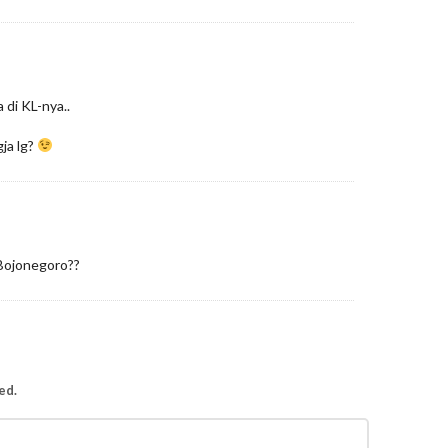
 di KL-nya..
ja lg?
 Bojonegoro??
ed.