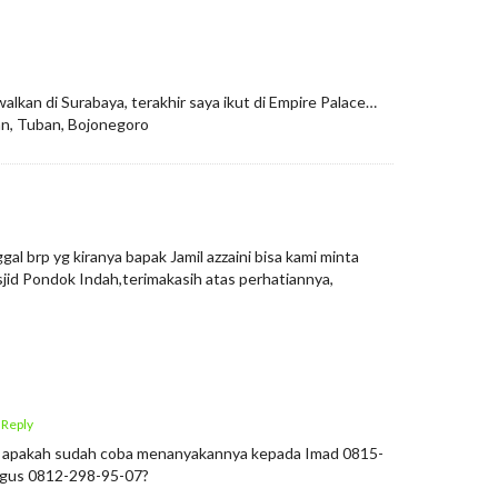
alkan di Surabaya, terakhir saya ikut di Empire Palace…
n, Tuban, Bojonegoro
al brp yg kiranya bapak Jamil azzaini bisa kami minta
jid Pondok Indah,terimakasih atas perhatiannya,
 Reply
, apakah sudah coba menanyakannya kepada Imad 0815-
Agus 0812-298-95-07?