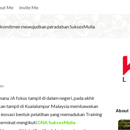
out Me
Invite Me
komitmen mewujudkan peradaban SuksesMulia
S
i
t
e
S
es
i
na JA fokus tampil di dalam negeri, pada akhir
d
kan tampil di Kualalumpur Malaysia membawakan
e
About
inovasi bentuk pelatihan yang memadukan Training
b
berminat mengikuti
DNA SuksesMulia
a