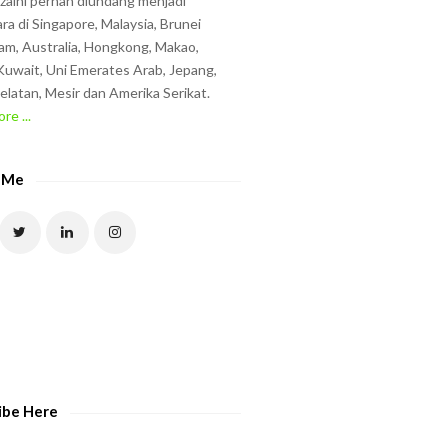
zzaini pernah diundang menjadi
ra di Singapore, Malaysia, Brunei
am, Australia, Hongkong, Makao,
uwait, Uni Emerates Arab, Jepang,
elatan, Mesir dan Amerika Serikat.
re ...
 Me
ibe Here