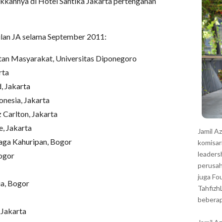
jukkannya di Hotel Santika Jakarta pertengahan
r
pilan JA selama September 2011:
tan Masyarakat, Universitas Diponegoro
rta
, Jakarta
onesia, Jakarta
 Carlton, Jakarta
e, Jakarta
Jamil A
laga Kahuripan, Bogor
komisar
leaders
ogor
perusah
juga Fo
ia, Bogor
Tahfizh
beberap
 Jakarta