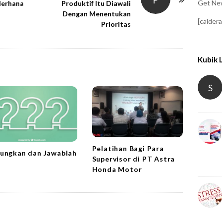
Get New
derhana
Produktif Itu Diawali
Dengan Menentukan
[calder
Prioritas
Kubik 
S
Pelatihan Bagi Para
ungkan dan Jawablah
Supervisor di PT Astra
Honda Motor