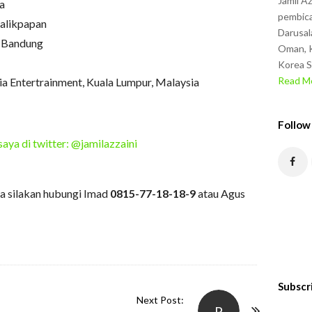
Jamil A
ta
pembica
Balikpapan
Darusal
, Bandung
Oman, K
Korea S
Read Mo
a Entertrainment, Kuala Lumpur, Malaysia
Follow
saya di twitter: @jamilazzaini
a silakan hubungi Imad
0815-77-18-18-9
atau Agus
Subscr
Next Post:
P