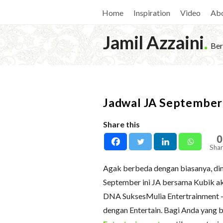
Home
Inspiration
Video
Ab
Jamil Azzaini
.
Ber
Jadwal JA September
Share this
0
Shar
Agak berbeda dengan biasanya, dima
September ini JA bersama Kubik a
DNA SuksesMulia Entertrainment –
dengan Entertain. Bagi Anda yang 