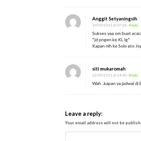
r
Anggit Setyaningsih
19/09/2011 at 07:26
- Reply
Sukses yaa om buat acara
*jd pngen ke KL lg*
Kapan nih ke Solo ato Jog
siti mukaromah
22/09/2011 at 14:43
- Reply
Wah ..kapan ya jadwal di
Leave a reply:
Your email address will not be publish