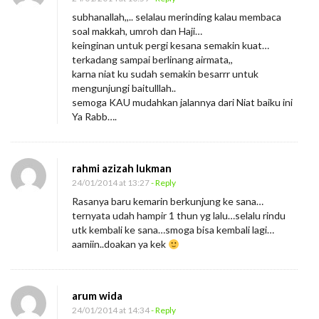
subhanallah,,.. selalau merinding kalau membaca
soal makkah, umroh dan Haji…
keinginan untuk pergi kesana semakin kuat…
terkadang sampai berlinang airmata,,
karna niat ku sudah semakin besarrr untuk
mengunjungi baitulllah..
semoga KAU mudahkan jalannya dari Niat baiku ini
Ya Rabb….
rahmi azizah lukman
24/01/2014 at 13:27
- Reply
Rasanya baru kemarin berkunjung ke sana…
ternyata udah hampir 1 thun yg lalu…selalu rindu
utk kembali ke sana…smoga bisa kembali lagi…
aamiin..doakan ya kek
arum wida
24/01/2014 at 14:34
- Reply