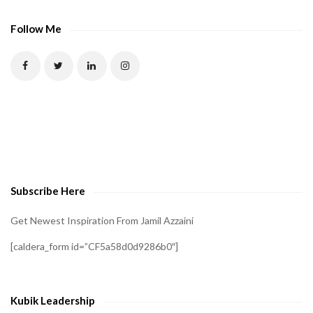
A
P
Follow Me
T
C
H
A
t
o
v
e
Subscribe Here
r
i
Get Newest Inspiration From Jamil Azzaini
f
[caldera_form id=”CF5a58d0d9286b0″]
y
t
h
Kubik Leadership
a