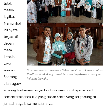
tidak
masuk
logika.
Namun hal
itu nyata
terjadi di
depan
mata
kepala
saya
sendiri.
Keterangan foto: Trio founder Kubik, umroh pun tetap eksis (atas).
Tim Kubik dan keluarga umroh bersama. Saya bersama sebagian
Seorang
keluarga (bawah).
olahragaw
an yang badannya bugar tak bisa mencium hajar aswad
sementara nenek tua yang sudah renta yang tergabung di
jamaah saya bisa menciumnya.