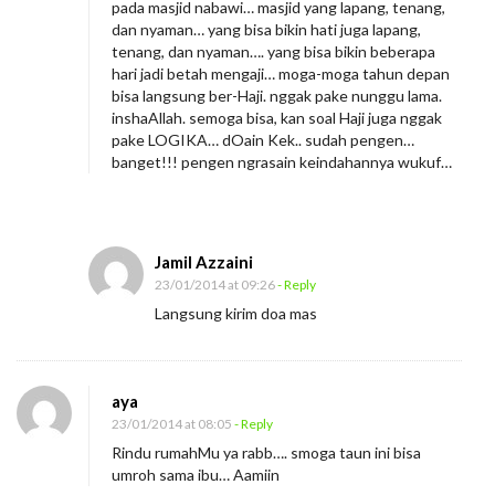
pada masjid nabawi… masjid yang lapang, tenang,
dan nyaman… yang bisa bikin hati juga lapang,
tenang, dan nyaman…. yang bisa bikin beberapa
hari jadi betah mengaji… moga-moga tahun depan
bisa langsung ber-Haji. nggak pake nunggu lama.
inshaAllah. semoga bisa, kan soal Haji juga nggak
pake LOGIKA… dOain Kek.. sudah pengen…
banget!!! pengen ngrasain keindahannya wukuf…
Jamil Azzaini
23/01/2014 at 09:26
- Reply
Langsung kirim doa mas
aya
23/01/2014 at 08:05
- Reply
Rindu rumahMu ya rabb…. smoga taun ini bisa
umroh sama ibu… Aamiin