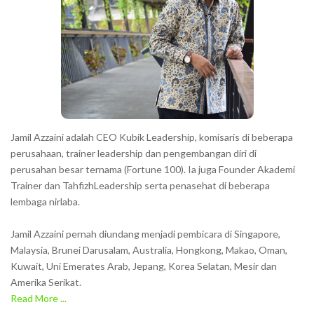
c
t
e
r
s
s
h
Jamil Azzaini adalah CEO Kubik Leadership, komisaris di beberapa
o
perusahaan, trainer leadership dan pengembangan diri di
w
perusahan besar ternama (Fortune 100). Ia juga Founder Akademi
Trainer dan TahfizhLeadership serta penasehat di beberapa
n
lembaga nirlaba.
i
n
Jamil Azzaini pernah diundang menjadi pembicara di Singapore,
t
Malaysia, Brunei Darusalam, Australia, Hongkong, Makao, Oman,
h
Kuwait, Uni Emerates Arab, Jepang, Korea Selatan, Mesir dan
Amerika Serikat.
e
Read More ...
C