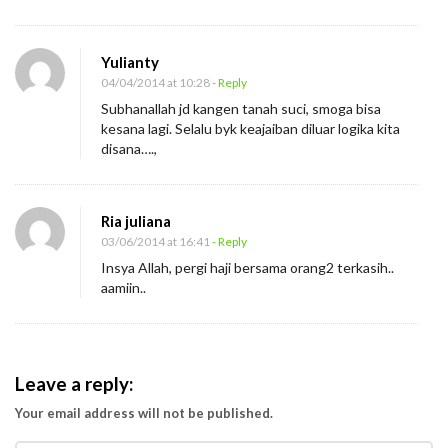
Yulianty
04/04/2014 at 10:28
- Reply
Subhanallah jd kangen tanah suci, smoga bisa
kesana lagi. Selalu byk keajaiban diluar logika kita
disana….,
Ria juliana
03/06/2014 at 16:41
- Reply
Insya Allah, pergi haji bersama orang2 terkasih..
aamiin..
Leave a reply:
Your email address will not be published.