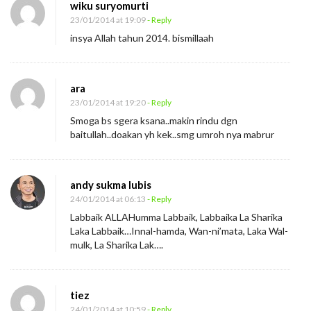
wiku suryomurti
23/01/2014 at 19:09
- Reply
insya Allah tahun 2014. bismillaah
ara
23/01/2014 at 19:20
- Reply
Smoga bs sgera ksana..makin rindu dgn
baitullah..doakan yh kek..smg umroh nya mabrur
andy sukma lubis
24/01/2014 at 06:13
- Reply
Labbaik ALLAHumma Labbaik, Labbaika La Sharika
Laka Labbaik…Innal-hamda, Wan-ni’mata, Laka Wal-
mulk, La Sharika Lak….
tiez
24/01/2014 at 10:59
- Reply