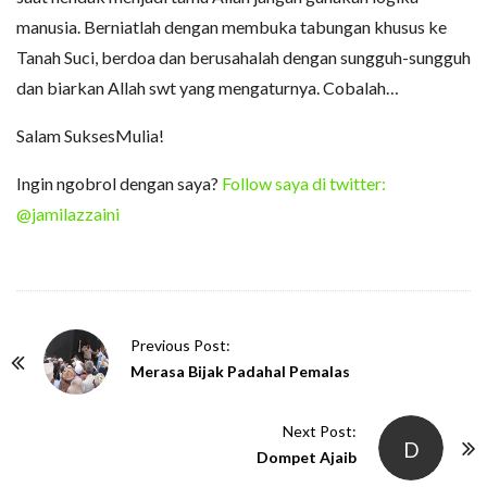
manusia. Berniatlah dengan membuka tabungan khusus ke
Tanah Suci, berdoa dan berusahalah dengan sungguh-sungguh
dan biarkan Allah swt yang mengaturnya. Cobalah…
Salam SuksesMulia!
Ingin ngobrol dengan saya?
Follow saya di twitter:
@jamilazzaini
P
Previous Post:
o
Merasa Bijak Padahal Pemalas
s
t
Next Post:
D
N
Dompet Ajaib