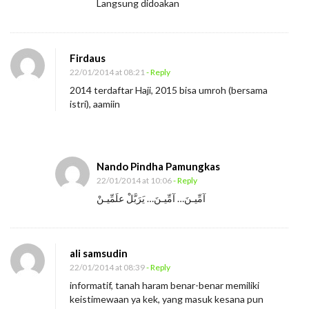
Langsung didoakan
Firdaus
22/01/2014 at 08:21
- Reply
2014 terdaftar Haji, 2015 bisa umroh (bersama
istri), aamiin
Nando Pindha Pamungkas
22/01/2014 at 10:06
- Reply
آمِّيـنَ… آمِّيـنَ… يَرَبَّلْ علَمِّيـنْ
ali samsudin
22/01/2014 at 08:39
- Reply
informatif, tanah haram benar-benar memiliki
keistimewaan ya kek, yang masuk kesana pun