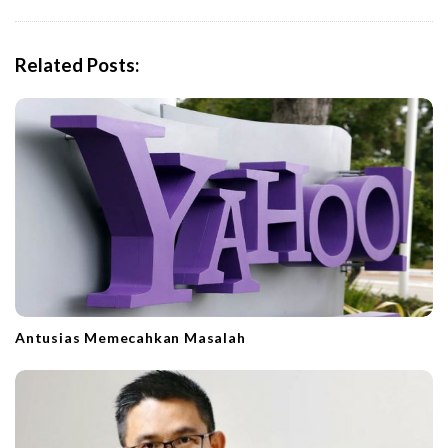
a
v
i
Related Posts:
g
a
t
i
o
n
Antusias Memecahkan Masalah