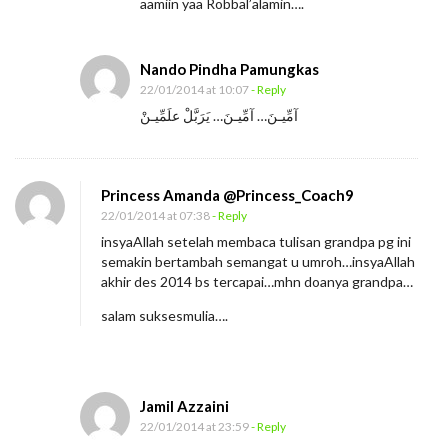
aamiin yaa Robbal’alamin….
Nando Pindha Pamungkas
22/01/2014 at 10:07
- Reply
آمِّيـنَ… آمِّيـنَ… يَرَبَّلْ علَمِّيـنْ
Princess Amanda @Princess_Coach9
22/01/2014 at 07:38
- Reply
insyaAllah setelah membaca tulisan grandpa pg ini
semakin bertambah semangat u umroh…insyaAllah
akhir des 2014 bs tercapai…mhn doanya grandpa…
salam suksesmulia….
Jamil Azzaini
22/01/2014 at 23:59
- Reply