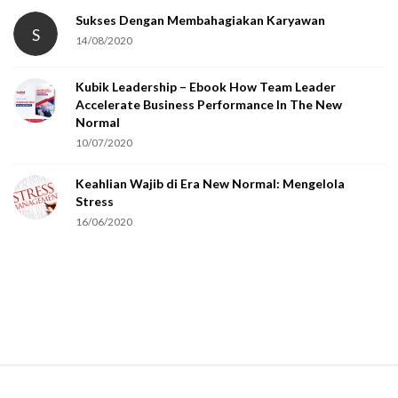
t
Sukses Dengan Membahagiakan Karyawan
S
14/08/2020
y
o
Kubik Leadership – Ebook How Team Leader
u
Accelerate Business Performance In The New
a
Normal
r
10/07/2020
e
Keahlian Wajib di Era New Normal: Mengelola
h
Stress
u
16/06/2020
m
a
n
.
S