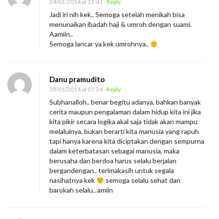
24/01/2014 at 15:41
- Reply
Jadi iri nih kek.. Semoga setelah menikah bisa
menunaikan ibadah haji & umroh dengan suami.
Aamiin..
Semoga lancar ya kek umrohnya..
Danu pramudito
28/01/2014 at 07:24
- Reply
Subhanalloh.. benar begitu adanya, bahkan banyak
cerita maupun pengalaman dalam hidup kita ini jika
kita pikir secara logika akal saja tidak akan mampu
melaluinya, bukan berarti kita manusia yang rapuh
tapi hanya karena kita diciptakan dengan sempurna
dalam keterbatasan sebagai manusia, maka
berusaha dan berdoa harus selalu berjalan
bergandengan.. terimakasih untuk segala
nasihatnya kek
semoga selalu sehat dan
barokah selalu.. amiin