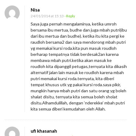
Nisa
24/01/2014 at 15:13
- Reply
Saya juga pernah mengalaminya, ketika umroh
bersama ibu mertua, budhe dan juga mbah putri(ibu
dari ibu mertua dan budhe). ketika itu kita pergi ke
raudloh bersama2 dan saya mendorong mbah putri
yg memakai kursi roda.kita pun masuk roudloh
berharap tempatnya tidak berdesak2an karena
membawa mbah putri.ketika akan masuk ke
roudloh kita dipanggil petugas,ternyata kita dikasih
alternatif jalan lain masuk ke roudloh karena mbah
putri memakai kursi roda.ternyata, kita diberi
tempat khusus utk yg pakai kursi roda.saya pikir,
mungkin hanya mbah putri dan satu orang yg boleh
shalat disitu, ternyata kita semua boleh sholat
disitu.Alhamdulillah, dengan ‘nderekke’ mbah putri
kita semua diberi kemudahan oleh Allah.
ufi khasanah