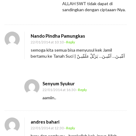
ALLAH SWT tidak dapat di
sandingkan dengan ciptaaan-Nya.
Nando Pindha Pamungkas
22/01/2014 at 10:10
- Reply
semoga kita semua bisa menyusul kek Jamil
bertamu ke Tanah Suci | آمِّيـنَ… آمِّيـنَ… يَرَبَّلْ علَمِّيـنْ
Senyum Syukur
22/01/2014 at 16:30
- Reply
aamiin..
andres bahari
22/01/2014 at 12:30
- Reply
haru dan cemburu… barakallah kek, insya Allah