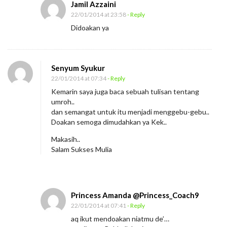
Jamil Azzaini
22/01/2014 at 23:58
- Reply
Didoakan ya
Senyum Syukur
22/01/2014 at 07:34
- Reply
Kemarin saya juga baca sebuah tulisan tentang
umroh..
dan semangat untuk itu menjadi menggebu-gebu..
Doakan semoga dimudahkan ya Kek..
Makasih..
Salam Sukses Mulia
Princess Amanda @Princess_Coach9
22/01/2014 at 07:41
- Reply
aq ikut mendoakan niatmu de’…