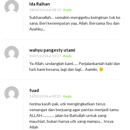
Ida Raihan
28/01/2014 at 08:15
- Reply
Subhanallah… semakin menggebu keinginan tuk ke
sana. Beri kesempatan yaa, Allah. Bersama Ibu dan
Ayahku…
wahyu pangesty utami
30/01/2014 at 15:27
- Reply
Ya Allah, undanglah kami….. Perjalankanlah kaki dan
hati kami kesana, lagi dan lagi… Aamiin.
fuad
14/02/2014 at 09:25
- Reply
terima kasih pak, utk mengingkatkan terus
semangat dan berjuang agar pantas menjadi tamu
ALLAH…………. jalan ke Baitullah untuk yang
mau/niat, bukan hanya utk yang mampu… Insya
Allah