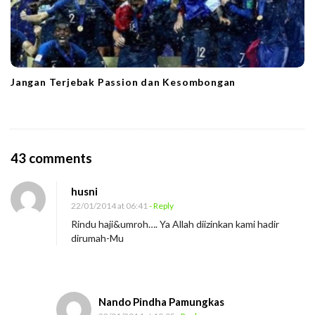
Jangan Terjebak Passion dan Kesombongan
O
43 comments
n
husni
K
22/01/2014 at 06:41
- Reply
o
Rindu haji&umroh…. Ya Allah diizinkan kami hadir
t
dirumah-Mu
a
T
a
Nando Pindha Pamungkas
n