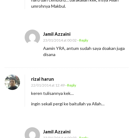
umrohnya Makbul.
Jamil Azzaini
23/01/2014 at 00:02
- Reply
Aamin YRA, antum sudah saya doakan juga
disana
rizal harun
22/01/2014 at 12:49
- Reply
keren tulisannya kek…
ingin sekali pergi ke baitullah ya Allah…
Jamil Azzaini
23/01/2014 at 00:03
- Reply