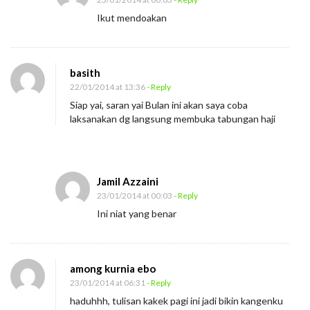
Ikut mendoakan
basith
22/01/2014 at 13:36
- Reply
Siap yai, saran yai Bulan ini akan saya coba
laksanakan dg langsung membuka tabungan haji
Jamil Azzaini
23/01/2014 at 00:03
- Reply
Ini niat yang benar
among kurnia ebo
23/01/2014 at 06:31
- Reply
haduhhh, tulisan kakek pagi ini jadi bikin kangenku