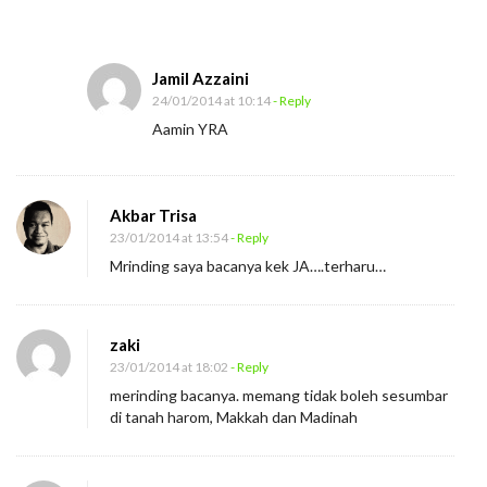
Jamil Azzaini
24/01/2014 at 10:14
- Reply
Aamin YRA
Akbar Trisa
23/01/2014 at 13:54
- Reply
Mrinding saya bacanya kek JA….terharu…
zaki
23/01/2014 at 18:02
- Reply
merinding bacanya. memang tidak boleh sesumbar
di tanah harom, Makkah dan Madinah