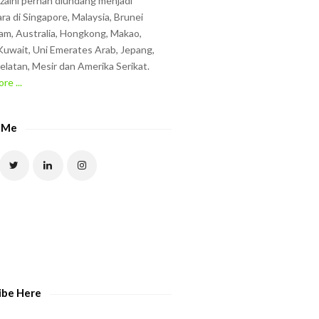
zzaini pernah diundang menjadi
ra di Singapore, Malaysia, Brunei
am, Australia, Hongkong, Makao,
uwait, Uni Emerates Arab, Jepang,
elatan, Mesir dan Amerika Serikat.
re ...
 Me
ibe Here