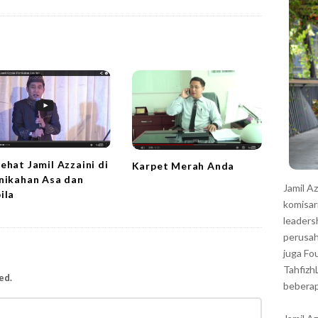
r
ehat Jamil Azzaini di
Karpet Merah Anda
nikahan Asa dan
Jamil A
ila
komisar
leaders
perusah
juga Fo
Tahfizh
ed.
beberap