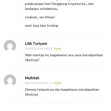
pelaksanaan hari Panggung Inspirasi ini,,, dan
p
berlanjut setelahnya..
i
syukran,, wa Afwan
r
a
muh Jaya tipe Insting
s
i
Lilik Turiyani
26/09/2014 at 18:52
- Reply
Wah mantap ini, bagaimana cara saya mendapatkan
tiketnya?
Mufidah
06/10/2014 at 21:17
- Reply
Dimana tempatnya dan bagaimana mendapatkan
tiketnya