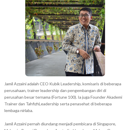
h
r
a
r
a
c
t
e
r
s
s
h
Jamil Azzaini adalah CEO Kubik Leadership, komisaris di beberapa
o
perusahaan, trainer leadership dan pengembangan diri di
w
perusahan besar ternama (Fortune 100). Ia juga Founder Akademi
Trainer dan TahfizhLeadership serta penasehat di beberapa
n
lembaga nirlaba.
i
n
Jamil Azzaini pernah diundang menjadi pembicara di Singapore,
t