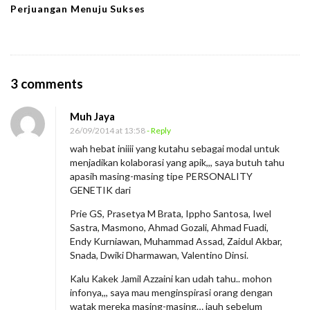
Perjuangan Menuju Sukses
O
3 comments
n
Muh Jaya
P
26/09/2014 at 13:58
- Reply
a
wah hebat iniiii yang kutahu sebagai modal untuk
n
menjadikan kolaborasi yang apik,,, saya butuh tahu
g
apasih masing-masing tipe PERSONALITY
GENETIK dari
g
u
Prie GS, Prasetya M Brata, Ippho Santosa, Iwel
Sastra, Masmono, Ahmad Gozali, Ahmad Fuadi,
n
Endy Kurniawan, Muhammad Assad, Zaidul Akbar,
g
Snada, Dwiki Dharmawan, Valentino Dinsi.
I
Kalu Kakek Jamil Azzaini kan udah tahu.. mohon
n
infonya,,, saya mau menginspirasi orang dengan
s
watak mereka masing-masing… jauh sebelum