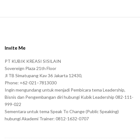
S
i
t
e
Invite Me
F
PT KUBIK KREASI SISILAIN
o
Sovereign Plaza 21th Floor
o
Jl TB Simatupang Kav 36 Jakarta 12430,
t
Phone: +62-021–7813030
e
Ingin mengundang untuk menjadi Pembicara tema Leadership,
r
Bisnis dan Pengembangan diri hubungi Kubik Leadership 082-111-
999-022
Sementara untuk tema Speak To Change (Public Speaking)
hubungi Akademi Trainer: 0812-1632-0707