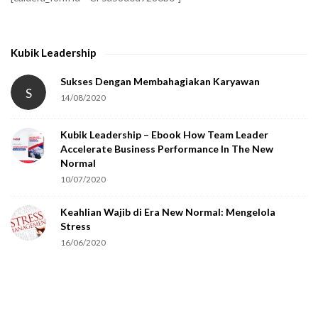
y
t
h
Kubik Leadership
a
t
Sukses Dengan Membahagiakan Karyawan
S
14/08/2020
y
o
Kubik Leadership – Ebook How Team Leader
u
Accelerate Business Performance In The New
a
Normal
r
10/07/2020
e
Keahlian Wajib di Era New Normal: Mengelola
h
Stress
u
16/06/2020
m
a
n
.