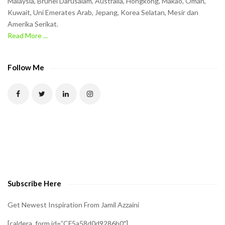
Malaysia, Brunei Darusalam, Australia, Hongkong, Makao, Oman,
h
Kuwait, Uni Emerates Arab, Jepang, Korea Selatan, Mesir dan
Amerika Serikat.
e
Read More ...
C
A
P
Follow Me
T
C
H
A
t
o
v
e
Subscribe Here
r
i
Get Newest Inspiration From Jamil Azzaini
f
[caldera_form id=”CF5a58d0d9286b0″]