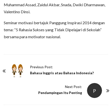
Muhammad Assad, Zaidul Akbar, Snada, Dwiki Dharmawan,
Valentino Dinsi.
Seminar motivasi bertajuk Panggung Inspirasi 2014 dengan
tema: “5 Rahasia Sukses yang Tidak Dipelajari di Sekolah”
bersama para motivator nasional.
P
Previous Post:
o
Bahasa Inggris atau Bahasa Indonesia?
s
t
Next Post:
P
N
Pendampingan Itu Penting
a
v