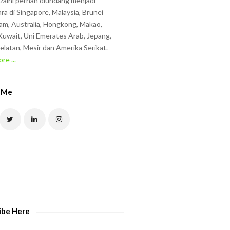
zzaini pernah diundang menjadi
ra di Singapore, Malaysia, Brunei
am, Australia, Hongkong, Makao,
uwait, Uni Emerates Arab, Jepang,
elatan, Mesir dan Amerika Serikat.
re ...
 Me
ibe Here