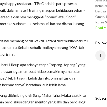
Jamil A
aya happy usai acara TBnC adalah para peserta
pembica
 baik dalam materi training maupun kehidupan sehari-
Darusal
bersedia dan rela mengganti “brand” atau “icon”
Oman, K
Korea S
mereka sudah miliki selama ini karena dirasa kurang
Read Mo
sinal memang perlu waktu. Tetapi dikemudian hari itu
Follow
kita meniru. Sebab, sebaik-baiknya barang “KW” tak
orisinal.
i-hari. Hidup apa adanya tanpa “topeng-topeng” yang
encitraan juga membuat hidup semakin nyaman dan
” lebih tinggi. Lebih dari itu, orisinalitas diri
ra keemasannya” bertahan jauh lebih lama.
al yang dibimbing oleh Sang Maha Tahu. Maka saat kita
Subscr
elain berdiskusi dengan mentor yang ahli dan berdialog