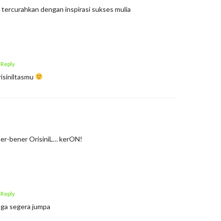
 tercurahkan dengan inspirasi sukses mulia
 Reply
isiniltasmu
ener-bener OrisiniL… kerON!
 Reply
ga segera jumpa