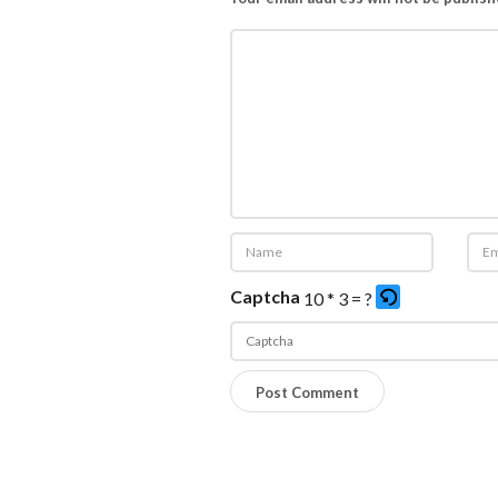
Captcha
10 * 3 = ?
P
l
e
a