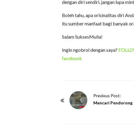
dengan diri sendiri, jangan lupa min
Boleh tahu, apa orisinalitas diri A
itu sumber manfaat bagi banyak or
Salam SuksesMulia!
Ingin ngobrol dengan saya?
FOLLOW 
facebook
P
Previous Post:
o
Mencari Pendorong
s
t
N