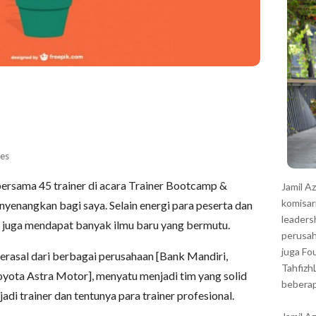
r
es
ersama 45 trainer di acara Trainer Bootcamp &
Jamil A
komisar
yenangkan bagi saya. Selain energi para peserta dan
leaders
aya juga mendapat banyak ilmu baru yang bermutu.
perusah
juga Fo
berasal dari berbagai perusahaan [Bank Mandiri,
Tahfizh
oyota Astra Motor], menyatu menjadi tim yang solid
beberap
di trainer dan tentunya para trainer profesional.