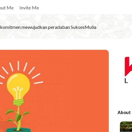
out Me
Invite Me
komitmen mewujudkan peradaban SuksesMulia
S
i
t
e
S
i
d
e
About
b
a