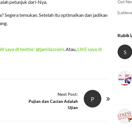
Get New
talah petunjuk dari-Nya.
[calder
nda? Segera temukan. Setelah itu optimalkan dan jadikan
ang.
Kubik 
saya di twitter: @jamilazzaini
. Atau,
LIKE saya di
S
Next Post:
P
Pujian dan Cacian Adalah
Ujian