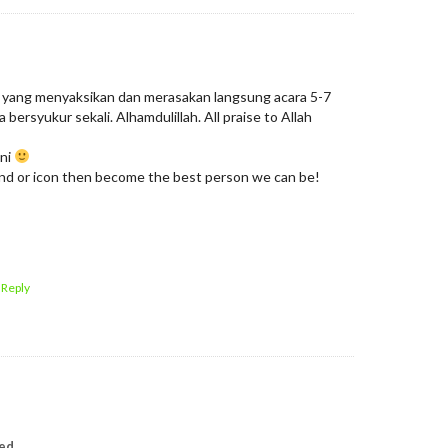
g yang menyaksikan dan merasakan langsung acara 5-7
bersyukur sekali. Alhamdulillah. All praise to Allah
ini
brand or icon then become the best person we can be!
 Reply
ed.