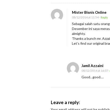
Mister Bisnis Online
08/12/2014 at 11:54
- Reply
Sebagai salah satu oran
Desember ini saya merasa 
almighty.
Thanks a bunch mr. Azza
Let’s find our original 
Jamil Azzaini
08/12/2014 at 16:07
-
Good…good….
Leave a reply:
Your email address will not be publish