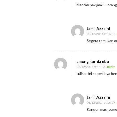
i
Mantab pak jamil…..orang
s
i
n
Jamil Azzaini
a
08/12/2014 at 16:06
-
l
Segera temukan or
i
t
a
among kurnia ebo
08/12/2014 at 11:42
- Reply
s
tulisan ini sepertinya b
Jamil Azzaini
08/12/2014 at 16:07
-
Kangen mas, semo