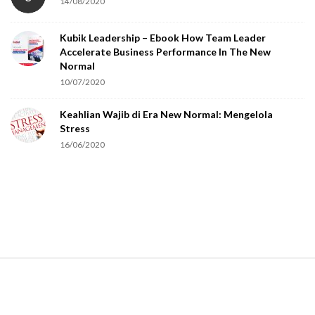
14/08/2020
y
o
Kubik Leadership – Ebook How Team Leader
u
Accelerate Business Performance In The New
a
Normal
r
10/07/2020
e
Keahlian Wajib di Era New Normal: Mengelola
h
Stress
u
16/06/2020
m
a
n
.
S
i
t