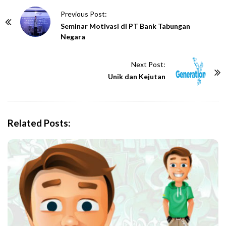
P
Previous Post:
o
Seminar Motivasi di PT Bank Tabungan
Negara
s
t
Next Post:
N
Unik dan Kejutan
a
v
i
g
Related Posts:
a
t
i
o
n