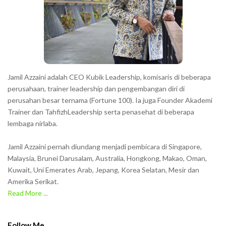
t
e
r
s
s
h
Jamil Azzaini adalah CEO Kubik Leadership, komisaris di beberapa
o
perusahaan, trainer leadership dan pengembangan diri di
w
perusahan besar ternama (Fortune 100). Ia juga Founder Akademi
Trainer dan TahfizhLeadership serta penasehat di beberapa
n
lembaga nirlaba.
i
n
Jamil Azzaini pernah diundang menjadi pembicara di Singapore,
t
Malaysia, Brunei Darusalam, Australia, Hongkong, Makao, Oman,
h
Kuwait, Uni Emerates Arab, Jepang, Korea Selatan, Mesir dan
Amerika Serikat.
e
Read More ...
C
A
P
Follow Me