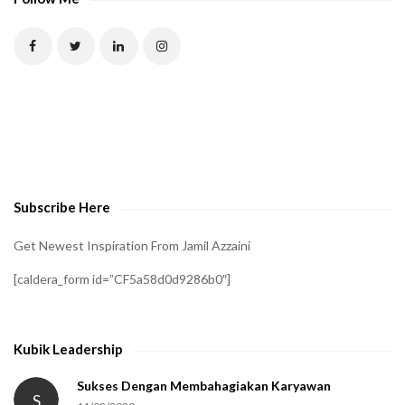
T
C
H
A
t
o
v
e
Subscribe Here
r
i
Get Newest Inspiration From Jamil Azzaini
f
[caldera_form id=”CF5a58d0d9286b0″]
y
t
h
Kubik Leadership
a
t
Sukses Dengan Membahagiakan Karyawan
S