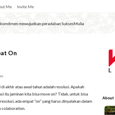
out Me
Invite Me
komitmen mewujudkan peradaban SuksesMulia
S
at On
i
t
e
S
es
i
 di akhir atau awal tahun adalah resolusi. Apakah
d
i itu jaminan kita bisa move on? Tidak, untuk bisa
e
About
esolusi, ada empat “on” yang harus dinyalakan dalam
b
an colaboration.
a