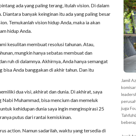
r
intang ada yang paling terang, itulah vision. Di dalam
 Diantara banyak keinginan itu ada yang paling besar
sion. Temukanlah vision hidup Anda, maka ia akan
lam hidup Anda.
mi kesulitan membuat resolusi tahunan. Atau,
ahunan, mungkin hanya sebatas membuat dan
 dan ruh di dalamnya. Akhirnya, Anda hanya semangat
g bisa Anda banggakan di akhir tahun. Dan itu
Jamil A
komisar
iliki dua visi, akhirat dan dunia. Di akhirat, saya
leaders
eng Nabi Muhammad, bisa mencium dan memeluk
perusah
 untuk kehidupan dunia saya ingin menginspirasi 25
juga Fo
Tahfizh
aranya putus dari rantai kemiskinan.
beberap
arus action. Namun sadarilah, waktu yang tersedia di