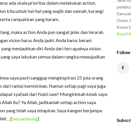
Jamil A
arus ada skala prioritas dalam melakukan action.
pembica
n kita untuk hal-hal yang wajib dan sunnah, kurangi
Darusal
 serta campakkan yang haram.
Oman, K
Korea S
ang, maka action Anda pun sangat jelas dan terarah.
Read Mo
an vision harus Anda jauhi. Anda harus berani
 yang menjauhkan diri Anda dari tercapainya vision.
Follow
on yang saya lakukan semua dalam rangka mewujudkan
ahwa saya pasti sanggup menginspirasi 25 juta orang
us dari rantai kemiskinan. Namun setiap pagi saya juga
ndapat syafaat dari Nabi saw? Mungkinkah kelak saya
lah itu? Ya Allah, jadikanlah setiap action saya
on yang telah saya tetapkan. Saya kangen berjumpa
AW… [
bersambung
]
Subscr