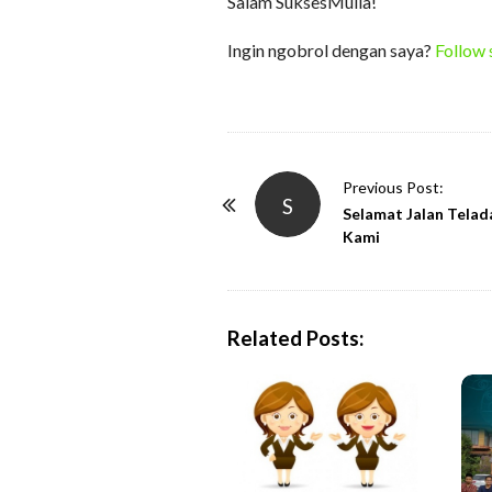
Salam SuksesMulia!
Ingin ngobrol dengan saya?
Follow 
P
Previous Post:
S
o
Selamat Jalan Telad
Kami
s
t
N
a
Related Posts:
v
i
g
a
t