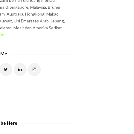
zzaini pernah diundang menjadi
ra di Singapore, Malaysia, Brunei
am, Australia, Hongkong, Makao,
uwait, Uni Emerates Arab, Jepang,
elatan, Mesir dan Amerika Serikat.
re ...
 Me
ibe Here