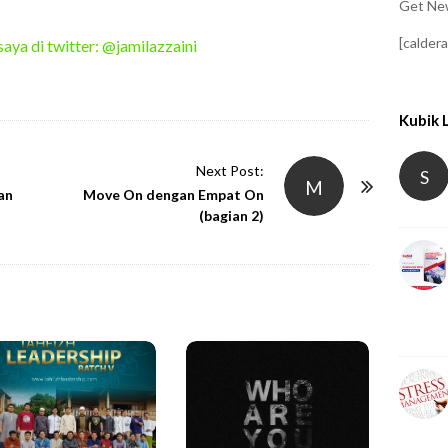
Get New
[calder
saya di twitter: @jamilazzaini
Kubik 
Next Post:
S
M
an
Move On dengan Empat On
(bagian 2)