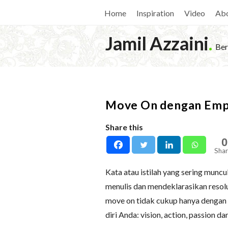
Home
Inspiration
Video
Ab
Jamil Azzaini
.
Ber
Move On dengan Emp
Share this
0
Shar
Kata atau istilah yang sering muncul
menulis dan mendeklarasikan resolus
move on tidak cukup hanya dengan r
diri Anda: vision, action, passion d