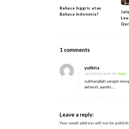
i
Bahasa Inggris atau
Jal
o
Bahasa Indonesia?
Lea
n
Qur
O
1 comments
n
M
yulikita
o
16/03/2013 at 05:18
- Reply
v
subhanallah sangat mengi
akherat. aamiin….
e
O
n
d
Leave a reply:
e
Your email address will not be publish
n