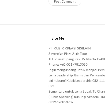
l
e
a
s
S
e
i
e
Invite Me
t
n
e
PT KUBIK KREASI SISILAIN
t
F
Sovereign Plaza 21th Floor
e
o
Jl TB Simatupang Kav 36 Jakarta 1243
r
Phone: +62-021–7813030
o
t
Ingin mengundang untuk menjadi Pem
t
tema Leadership, Bisnis dan Pengemb
h
e
diri hubungi Kubik Leadership 082-11
e
r
022
c
Sementara untuk tema Speak To Cha
h
(Public Speaking) hubungi Akademi Tra
a
0812-1632-0707