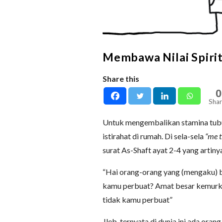
Membawa Nilai Spirit
Share this
0
Shar
Untuk mengembalikan stamina tubuh
istirahat di rumah. Di sela-sela
“me t
surat As-Shaft ayat 2-4 yang artiny
“Hai orang-orang yang (mengaku) 
kamu perbuat? Amat besar kemurka
tidak kamu perbuat”
Jleb, ternyata di dunia ini ada or