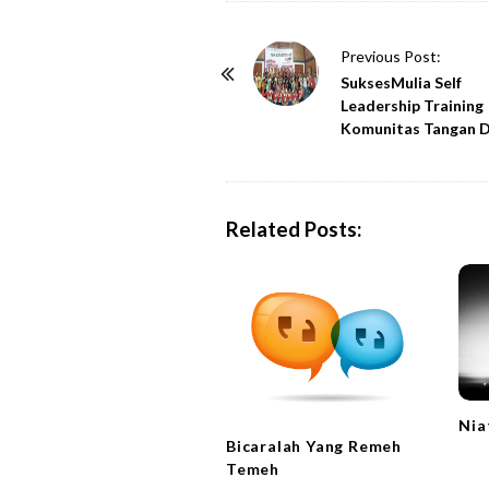
P
Previous Post:
o
SuksesMulia Self
Leadership Training
s
Komunitas Tangan D
t
N
a
Related Posts:
v
i
g
a
t
i
o
Nia
n
Bicaralah Yang Remeh
Temeh