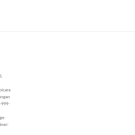
0,
bicara
angan
1-999-
nge
iner: