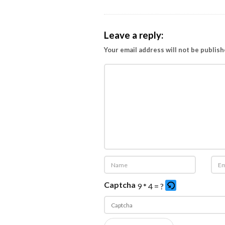
Leave a reply:
Your email address will not be publish
Captcha
9 * 4 = ?
P