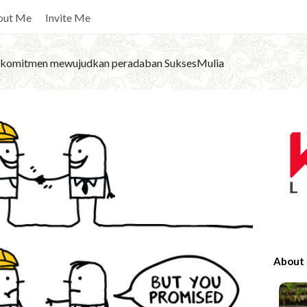
out Me
Invite Me
komitmen mewujudkan peradaban SuksesMulia
S
i
t
e
S
i
d
e
About
b
a