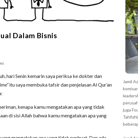
r
ual Dalam Bisnis
es
, hari Senin kemarin saya periksa ke dokter dan
Jamil A
ime”
itu saya membuka tafsir dan penjelasan Al Qur’an
komisar
a:
leaders
perusah
beriman, kenapa kamu mengatakan apa yang tidak
juga Fo
an di sisi Allah bahwa kamu mengatakan apa yang
Tahfizh
beberap
ang yang mengatakan apa yang tidak perbuat. Dan ada