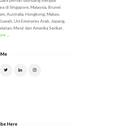
zzaini pernah diundang menjadi
ra di Singapore, Malaysia, Brunei
am, Australia, Hongkong, Makao,
uwait, Uni Emerates Arab, Jepang,
elatan, Mesir dan Amerika Serikat.
re ...
 Me
ibe Here