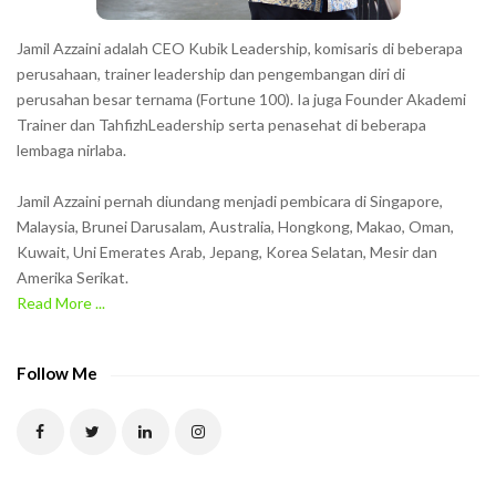
s
h
Jamil Azzaini adalah CEO Kubik Leadership, komisaris di beberapa
o
perusahaan, trainer leadership dan pengembangan diri di
w
perusahan besar ternama (Fortune 100). Ia juga Founder Akademi
Trainer dan TahfizhLeadership serta penasehat di beberapa
n
lembaga nirlaba.
i
n
Jamil Azzaini pernah diundang menjadi pembicara di Singapore,
t
Malaysia, Brunei Darusalam, Australia, Hongkong, Makao, Oman,
h
Kuwait, Uni Emerates Arab, Jepang, Korea Selatan, Mesir dan
Amerika Serikat.
e
Read More ...
C
A
P
Follow Me
T
C
H
A