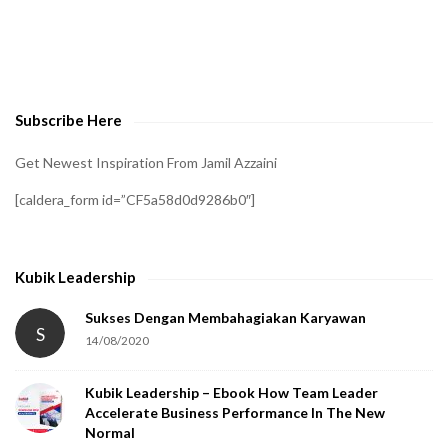
t
o
v
e
Subscribe Here
r
i
Get Newest Inspiration From Jamil Azzaini
f
[caldera_form id=”CF5a58d0d9286b0″]
y
t
h
Kubik Leadership
a
t
Sukses Dengan Membahagiakan Karyawan
S
14/08/2020
y
o
Kubik Leadership – Ebook How Team Leader
u
Accelerate Business Performance In The New
a
Normal