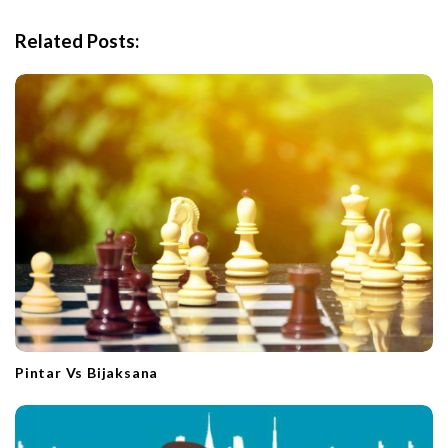
v
i
Related Posts:
g
a
t
i
o
n
Pintar Vs Bijaksana