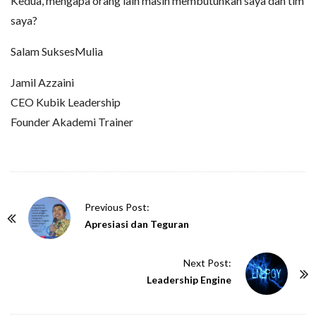
Kedua, mengapa orang lain masih membutuhkan saya dan tim
saya?
Salam SuksesMulia
Jamil Azzaini
CEO Kubik Leadership
Founder Akademi Trainer
P
Previous Post:
o
Apresiasi dan Teguran
s
t
Next Post:
N
Leadership Engine
a