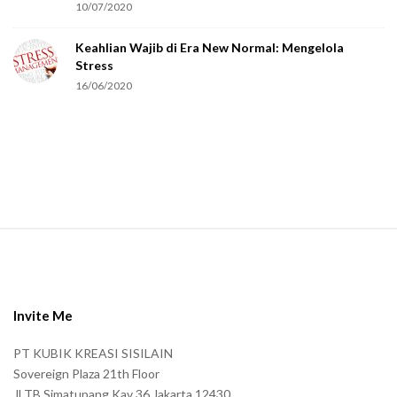
r
10/07/2020
e
Keahlian Wajib di Era New Normal: Mengelola
h
Stress
u
16/06/2020
m
a
n
.
S
i
t
e
Invite Me
F
PT KUBIK KREASI SISILAIN
o
Sovereign Plaza 21th Floor
o
Jl TB Simatupang Kav 36 Jakarta 12430,