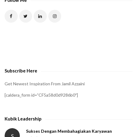
T
C
H
A
t
o
v
e
Subscribe Here
r
i
Get Newest Inspiration From Jamil Azzaini
f
[caldera_form id=”CF5a58d0d9286b0″]
y
t
h
Kubik Leadership
a
t
Sukses Dengan Membahagiakan Karyawan
S