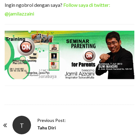
Ingin ngobrol dengan saya?
Follow saya di twitter:
@jamilazzaini
P
Previous Post:
T
o
Tahu Diri
s