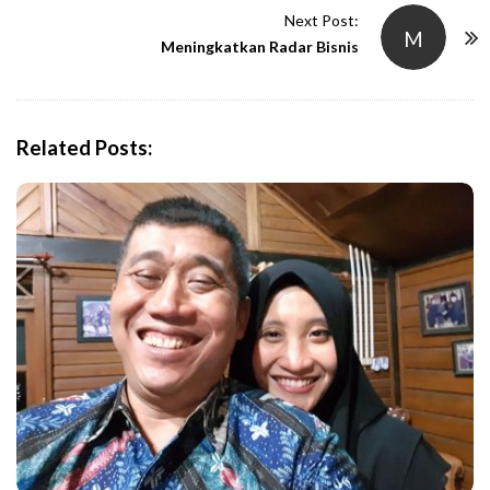
t
Next Post:
M
N
Meningkatkan Radar Bisnis
a
v
i
Related Posts:
g
a
t
i
o
n