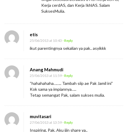
Kerja cerdAS, dan Kerja IkhlAS. Salam
SuksesMulia.
etis
25/06/2013 at 10:43
- Reply
ikut parentingnya sekalian ya pak.. asyikkk
Anang Mahmudi
25/06/2013 at 11:59
- Reply
“hahahahaha…….. Tambah siip ae Pak Jamil ini”
Kok sama ya impiannya…..
Tetap semangat Pak, salam sukses mulia.
muvitasari
27/06/2013 at 13:59
- Reply
Inspiring, Pak. Aku ijin share ya..