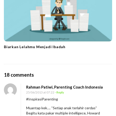
Biarkan Lelahmu Menjadi Ibadah
O
18 comments
n
Rahman Patiwi, Parenting Coach Indonesia
M
25/06/2013 at 07:22
- Reply
o
#InspirasiParenting
t
Muantap kek…. “Setiap anak terlahir cerdas”
o
Begitu kata pakar multiple intelligece, Howard