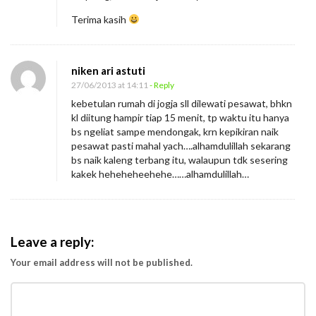
Terima kasih
niken ari astuti
27/06/2013 at 14:11
- Reply
kebetulan rumah di jogja sll dilewati pesawat, bhkn
kl diitung hampir tiap 15 menit, tp waktu itu hanya
bs ngeliat sampe mendongak, krn kepikiran naik
pesawat pasti mahal yach….alhamdulillah sekarang
bs naik kaleng terbang itu, walaupun tdk sesering
kakek heheheheehehe……alhamdulillah…
Leave a reply:
Your email address will not be published.