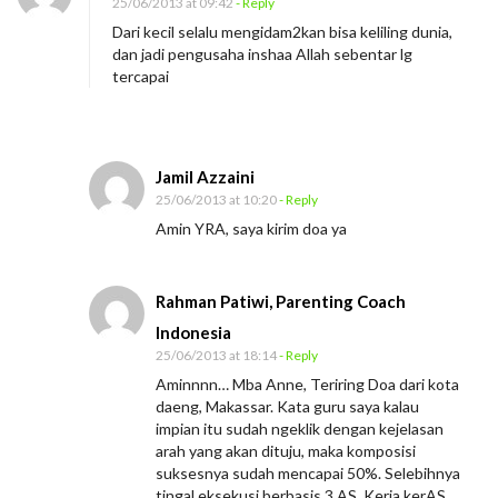
25/06/2013 at 09:42
- Reply
Dari kecil selalu mengidam2kan bisa keliling dunia,
dan jadi pengusaha inshaa Allah sebentar lg
tercapai
Jamil Azzaini
25/06/2013 at 10:20
- Reply
Amin YRA, saya kirim doa ya
Rahman Patiwi, Parenting Coach
Indonesia
25/06/2013 at 18:14
- Reply
Aminnnn… Mba Anne, Teriring Doa dari kota
daeng, Makassar. Kata guru saya kalau
impian itu sudah ngeklik dengan kejelasan
arah yang akan dituju, maka komposisi
suksesnya sudah mencapai 50%. Selebihnya
tingal eksekusi berbasis 3 AS. Kerja kerAS,