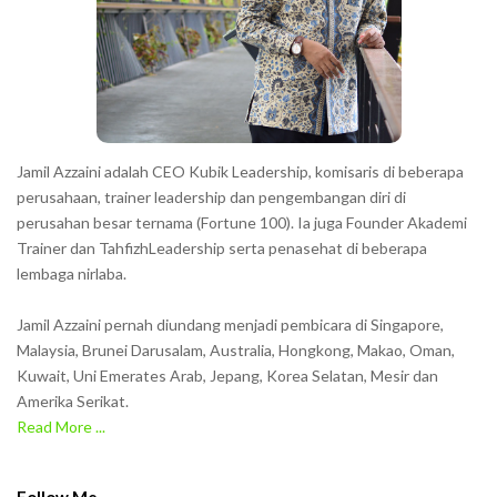
t
e
r
s
s
h
Jamil Azzaini adalah CEO Kubik Leadership, komisaris di beberapa
o
perusahaan, trainer leadership dan pengembangan diri di
w
perusahan besar ternama (Fortune 100). Ia juga Founder Akademi
Trainer dan TahfizhLeadership serta penasehat di beberapa
n
lembaga nirlaba.
i
n
Jamil Azzaini pernah diundang menjadi pembicara di Singapore,
t
Malaysia, Brunei Darusalam, Australia, Hongkong, Makao, Oman,
h
Kuwait, Uni Emerates Arab, Jepang, Korea Selatan, Mesir dan
Amerika Serikat.
e
Read More ...
C
A
P
Follow Me