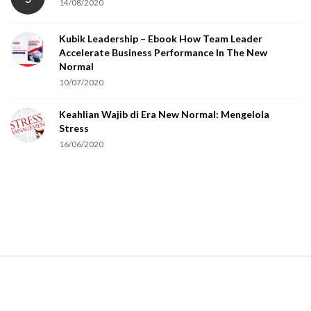
14/08/2020
y
o
Kubik Leadership – Ebook How Team Leader
u
Accelerate Business Performance In The New
a
Normal
r
10/07/2020
e
Keahlian Wajib di Era New Normal: Mengelola
h
Stress
u
16/06/2020
m
a
n
.
S
i
t