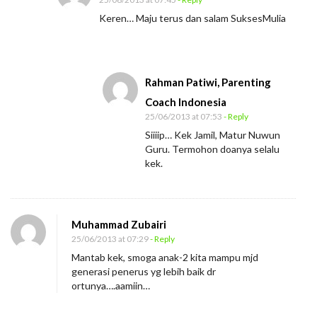
Keren… Maju terus dan salam SuksesMulia
Rahman Patiwi, Parenting
Coach Indonesia
25/06/2013 at 07:53
- Reply
Siiiip… Kek Jamil, Matur Nuwun
Guru. Termohon doanya selalu
kek.
Muhammad Zubairi
25/06/2013 at 07:29
- Reply
Mantab kek, smoga anak-2 kita mampu mjd
generasi penerus yg lebih baik dr
ortunya….aamiin…