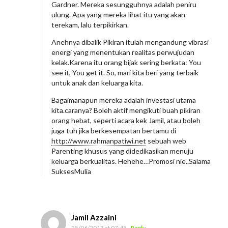
r
Gardner. Mereka sesungguhnya adalah peniru
M
ulung. Apa yang mereka lihat itu yang akan
terekam, lalu terpikirkan.
a
b
Anehnya dibalik Pikiran itulah mengandung vibrasi
energi yang menentukan realitas perwujudan
u
kelak.Karena itu orang bijak sering berkata: You
r
see it, You get it. So, mari kita beri yang terbaik
untuk anak dan keluarga kita.
Bagaimanapun mereka adalah investasi utama
kita.caranya? Boleh aktif mengikuti buah pikiran
orang hebat, seperti acara kek Jamil, atau boleh
juga tuh jika berkesempatan bertamu di
http://www.rahmanpatiwi.net
sebuah web
Parenting khusus yang didedikasikan menuju
keluarga berkualitas. Hehehe…Promosi nie..Salama
SuksesMulia
Jamil Azzaini
25/06/2013 at 07:45
- Reply