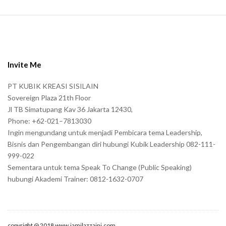
S
i
t
e
Invite Me
F
PT KUBIK KREASI SISILAIN
o
Sovereign Plaza 21th Floor
o
Jl TB Simatupang Kav 36 Jakarta 12430,
t
Phone: +62-021–7813030
e
Ingin mengundang untuk menjadi Pembicara tema Leadership,
r
Bisnis dan Pengembangan diri hubungi Kubik Leadership 082-111-
999-022
Sementara untuk tema Speak To Change (Public Speaking)
hubungi Akademi Trainer: 0812-1632-0707
copyright @ 2018 www.jamilazzaini.com