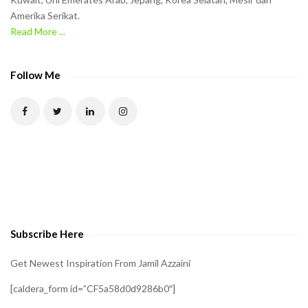
Amerika Serikat.
e
Read More ...
C
A
P
Follow Me
T
C
H
A
t
o
v
e
Subscribe Here
r
i
Get Newest Inspiration From Jamil Azzaini
f
[caldera_form id=”CF5a58d0d9286b0″]
y