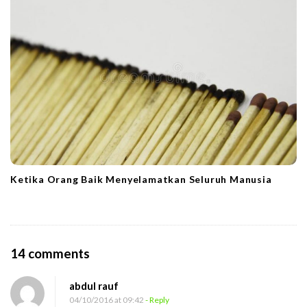
Ketika Orang Baik Menyelamatkan Seluruh Manusia
O
14 comments
n
abdul rauf
M
04/10/2016 at 09:42
- Reply