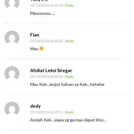
s
05/10/2016 at 04:49
- Reply
k
Mauuuuuu….
a
n
Fian
05/10/2016 at 05:03
- Reply
Mau
Ahdiat Leksi Siregar
05/10/2016 at 09:42
- Reply
Mau Kek…lanjut tulisan ya Kek…hehehe
dedy
05/10/2016 at 13:51
- Reply
Ayolah Kek…siapa yg ga mau dapet ilmu ..