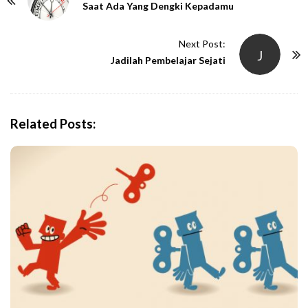
o
Saat Ada Yang Dengki Kepadamu
s
t
Next Post:
J
N
Jadilah Pembelajar Sejati
a
v
i
Related Posts:
g
a
t
i
o
n