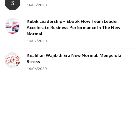
S
14/08/2020
y
o
Kubik Leadership – Ebook How Team Leader
u
Accelerate Business Performance In The New
a
Normal
r
10/07/2020
e
Keahlian Wajib di Era New Normal: Mengelola
h
Stress
u
16/06/2020
m
a
n
.
S
i
t