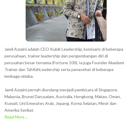
t
e
r
s
s
h
Jamil Azzaini adalah CEO Kubik Leadership, komisaris di beberapa
o
perusahaan, trainer leadership dan pengembangan diri di
w
perusahan besar ternama (Fortune 100). Ia juga Founder Akademi
Trainer dan TahfizhLeadership serta penasehat di beberapa
n
lembaga nirlaba.
i
n
Jamil Azzaini pernah diundang menjadi pembicara di Singapore,
t
Malaysia, Brunei Darusalam, Australia, Hongkong, Makao, Oman,
h
Kuwait, Uni Emerates Arab, Jepang, Korea Selatan, Mesir dan
Amerika Serikat.
e
Read More ...
C
A