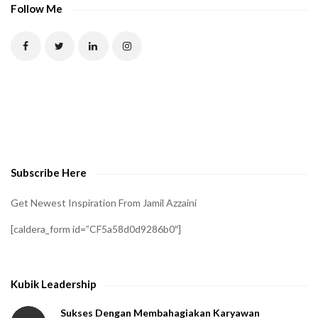
P
Follow Me
T
C
H
A
t
o
v
e
Subscribe Here
r
i
Get Newest Inspiration From Jamil Azzaini
f
[caldera_form id=”CF5a58d0d9286b0″]
y
t
h
Kubik Leadership
a
t
Sukses Dengan Membahagiakan Karyawan