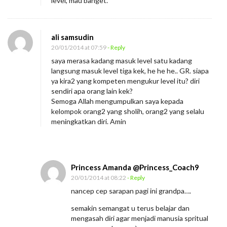
level, mau banget.
ali samsudin
20/01/2014 at 07:59
- Reply
saya merasa kadang masuk level satu kadang
langsung masuk level tiga kek, he he he.. GR. siapa
ya kira2 yang kompeten mengukur level itu? diri
sendiri apa orang lain kek?
Semoga Allah mengumpulkan saya kepada
kelompok orang2 yang sholih, orang2 yang selalu
meningkatkan diri. Amin
Princess Amanda @Princess_Coach9
20/01/2014 at 08:22
- Reply
nancep cep sarapan pagi ini grandpa….
semakin semangat u terus belajar dan
mengasah diri agar menjadi manusia spritual