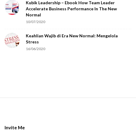
Kubik Leadership – Ebook How Team Leader
u
Accelerate Business Performance In The New
a
Normal
r
10/07/2020
e
Keahlian Wajib di Era New Normal: Mengelola
h
Stress
u
16/06/2020
m
a
n
.
S
i
t
e
Invite Me
F