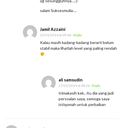
yg sesungguhnya….:)
salam Suksesmulia….
Jamil Azzaini
23/01/2014 at 09:46
- Reply
Kalau masih kadang-kadang berarti belum
stabil maka lihatlah level yang paling rendah
ali samsudin
27/01/2014 at 08:26
- Reply
trimakasih kek.. itu dia yang jadi
persoalan saya, semoga saya
istiqomah untuk perbaikan