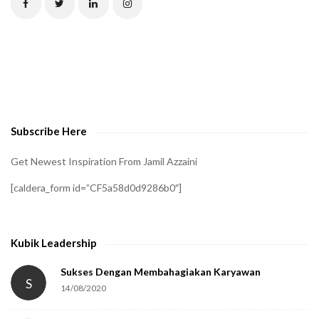
C
H
A
t
o
v
e
Subscribe Here
r
i
Get Newest Inspiration From Jamil Azzaini
f
[caldera_form id=”CF5a58d0d9286b0″]
y
t
h
Kubik Leadership
a
t
Sukses Dengan Membahagiakan Karyawan
S
14/08/2020
y
o