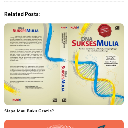
v
i
Related Posts:
g
a
t
i
o
n
Siapa Mau Buku Gratis?