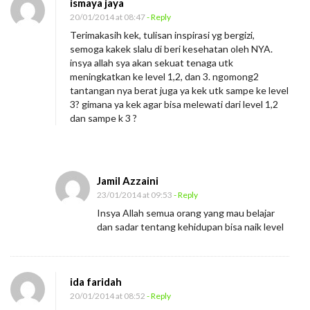
ismaya jaya
20/01/2014 at 08:47
- Reply
Terimakasih kek, tulisan inspirasi yg bergizi,
semoga kakek slalu di beri kesehatan oleh NYA.
insya allah sya akan sekuat tenaga utk
meningkatkan ke level 1,2, dan 3. ngomong2
tantangan nya berat juga ya kek utk sampe ke level
3? gimana ya kek agar bisa melewati dari level 1,2
dan sampe k 3 ?
Jamil Azzaini
23/01/2014 at 09:53
- Reply
Insya Allah semua orang yang mau belajar
dan sadar tentang kehidupan bisa naik level
ida faridah
20/01/2014 at 08:52
- Reply