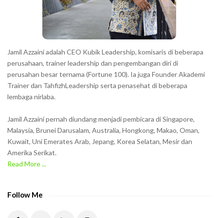
r
s
s
h
Jamil Azzaini adalah CEO Kubik Leadership, komisaris di beberapa
o
perusahaan, trainer leadership dan pengembangan diri di
w
perusahan besar ternama (Fortune 100). Ia juga Founder Akademi
Trainer dan TahfizhLeadership serta penasehat di beberapa
n
lembaga nirlaba.
i
n
Jamil Azzaini pernah diundang menjadi pembicara di Singapore,
t
Malaysia, Brunei Darusalam, Australia, Hongkong, Makao, Oman,
h
Kuwait, Uni Emerates Arab, Jepang, Korea Selatan, Mesir dan
Amerika Serikat.
e
Read More ...
C
A
P
Follow Me
T