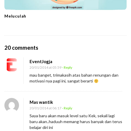
Meluculah
O
20 comments
n
EventJogja
D
20/01/2014 at 05:59
- Reply
e
mau banget, trimakasih atas bahan renungan dan
r
motivasi nya pagi ini, sangat berarti
a
j
Mas wantik
a
20/01/2014 at 06:17
- Reply
t
Saya baru akan masuk level satu Kek, sekali lagi
S
baru akan..haduuh memang harus banyak dan terus
p
belajar diri ini