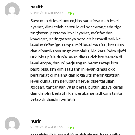
basith
20/01/2014 at 09:37
- Reply
Saya msh di level umum,bhs santrinya msh level
syariat, dlm istilah santri level seseorang ada tiga
tingkatan, pertama level syariat, ma’rifat dan
khaqiqot, peringatannya seteleh berhasil naik ke
level ma’rifat jgn sampai mjd level ma’siat , krn ujian
dan dinamikanya sngt kompleks, klo kata indra sjafri
utk lolos piala dunia ,evan dimas dkk hrs berada di
level eropa, dan ini perjuangan berat tetapi kita
pasti bisa, krn dlm satu thn ini evan dimas dkk
bertirakat di malang dan jogja utk meningkatkan
level dunia , krn perubahan level disertai ujian,
godaan, tantangan yg jg berat, butuh upaya keras
dan disiplin berlatih, krn perubahan adl konstanta
tetap dr disiplin berlatih
nurin
25/01/2014 at 07:55
- Reply
astaghfirullah. saya fikir sudah tinggi, baca artikel