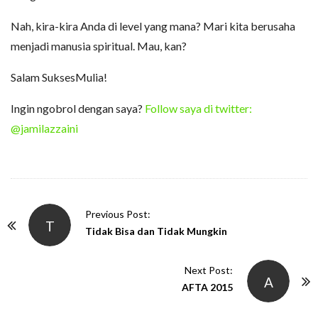
Nah, kira-kira Anda di level yang mana? Mari kita berusaha
menjadi manusia spiritual. Mau, kan?
Salam SuksesMulia!
Ingin ngobrol dengan saya?
Follow saya di twitter:
@jamilazzaini
P
Previous Post:
T
o
Tidak Bisa dan Tidak Mungkin
s
t
Next Post:
A
N
AFTA 2015
a