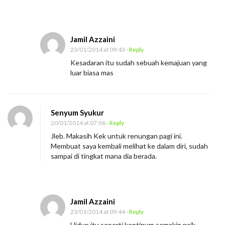
i
r
i
Jamil Azzaini
t
23/01/2014 at 09:43
- Reply
u
Kesadaran itu sudah sebuah kemajuan yang
a
luar biasa mas
l
i
Senyum Syukur
t
20/01/2014 at 07:06
- Reply
a
Jleb. Makasih Kek untuk renungan pagi ini.
s
Membuat saya kembali melihat ke dalam diri, sudah
sampai di tingkat mana dia berada.
Jamil Azzaini
23/01/2014 at 09:44
- Reply
Hidup itu seperti kontinum semakin naik,