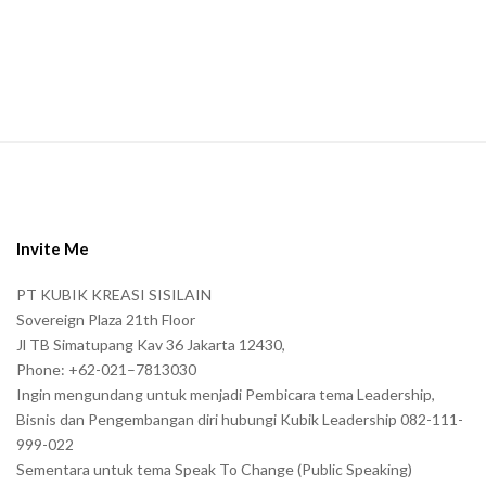
a
n
.
S
i
t
e
Invite Me
F
PT KUBIK KREASI SISILAIN
o
Sovereign Plaza 21th Floor
o
Jl TB Simatupang Kav 36 Jakarta 12430,
t
Phone: +62-021–7813030
e
Ingin mengundang untuk menjadi Pembicara tema Leadership,
r
Bisnis dan Pengembangan diri hubungi Kubik Leadership 082-111-
999-022
Sementara untuk tema Speak To Change (Public Speaking)