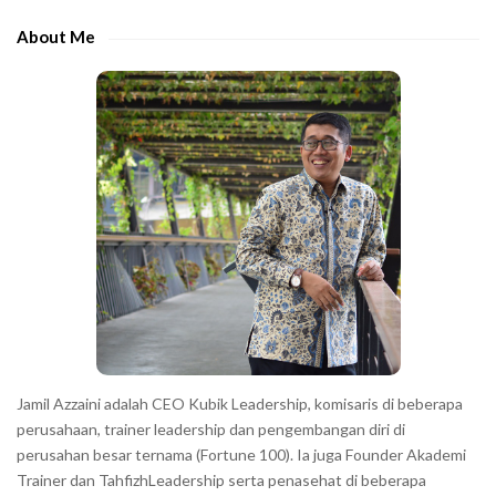
h
e
e
About Me
b
c
a
h
r
a
r
a
c
t
e
r
s
s
h
Jamil Azzaini adalah CEO Kubik Leadership, komisaris di beberapa
o
perusahaan, trainer leadership dan pengembangan diri di
w
perusahan besar ternama (Fortune 100). Ia juga Founder Akademi
Trainer dan TahfizhLeadership serta penasehat di beberapa
n