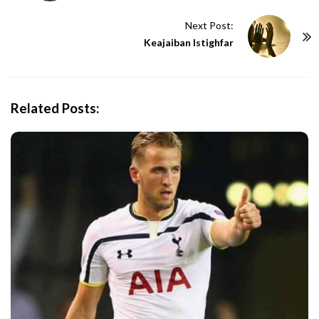
s
t
Next Post:
N
Keajaiban Istighfar
a
v
i
Related Posts:
g
a
t
i
o
n