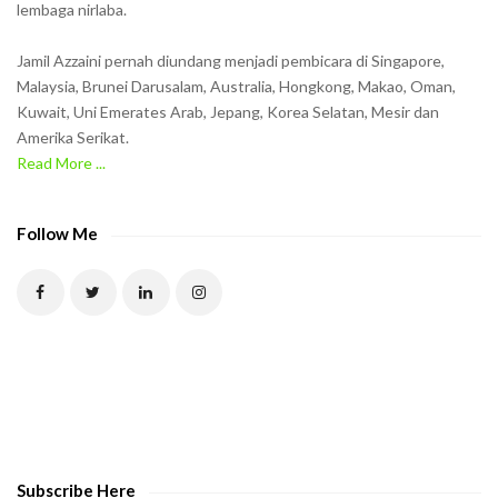
lembaga nirlaba.
i
n
Jamil Azzaini pernah diundang menjadi pembicara di Singapore,
t
Malaysia, Brunei Darusalam, Australia, Hongkong, Makao, Oman,
h
Kuwait, Uni Emerates Arab, Jepang, Korea Selatan, Mesir dan
Amerika Serikat.
e
Read More ...
C
A
P
Follow Me
T
C
H
A
t
o
v
e
Subscribe Here
r