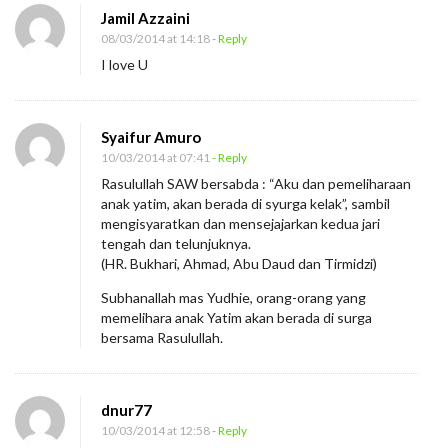
Jamil Azzaini
t
08/03/2014 at 14:18
- Reply
u
I love U
j
u
Syaifur Amuro
10/03/2014 at 07:41
- Reply
Rasulullah SAW bersabda : “Aku dan pemeliharaan
anak yatim, akan berada di syurga kelak”, sambil
mengisyaratkan dan mensejajarkan kedua jari
tengah dan telunjuknya.
(HR. Bukhari, Ahmad, Abu Daud dan Tirmidzi)
Subhanallah mas Yudhie, orang-orang yang
memelihara anak Yatim akan berada di surga
bersama Rasulullah.
dnur77
10/03/2014 at 12:58
- Reply