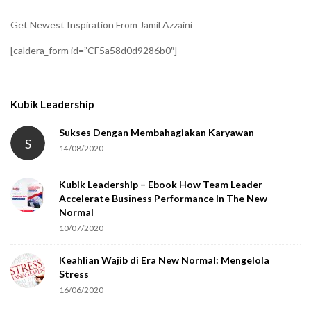
i
Get Newest Inspiration From Jamil Azzaini
f
[caldera_form id=”CF5a58d0d9286b0″]
y
t
h
Kubik Leadership
a
t
Sukses Dengan Membahagiakan Karyawan
S
14/08/2020
y
o
Kubik Leadership – Ebook How Team Leader
u
Accelerate Business Performance In The New
a
Normal
r
10/07/2020
e
Keahlian Wajib di Era New Normal: Mengelola
h
Stress
u
16/06/2020
m