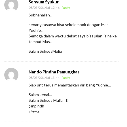
Senyum Syukur
M
08/03/2014 at 12:46
- Reply
e
Subhanallah..
m
senang rasanya bisa sekelompok dengan Mas
a
Yudhie..
n
Semoga dalam waktu dekat saya bisa jalan-jalna ke
g
tempat Mas..
S
Salam SuksesMulia
a
y
Nando Pindha Pamungkas
a
08/03/2014 at 13:44
- Reply
T
Siap unt terus memantaskan diri bang Yudhie…
i
Salam kenal…
d
Salam Sukses Mulia_!!!
a
@npindh
k
ง^•^ง
S
e