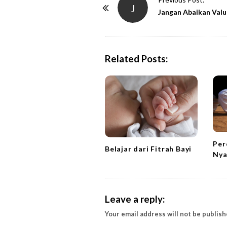
J
o
Jangan Abaikan Valu
s
t
N
Related Posts:
a
v
i
g
a
t
Per
i
Belajar dari Fitrah Bayi
Ny
o
n
Leave a reply:
Your email address will not be publish