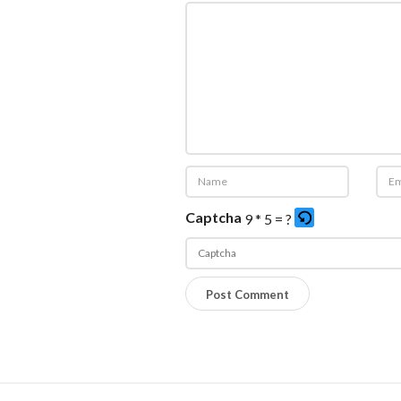
Captcha
9 * 5 = ?
P
l
e
a
s
S