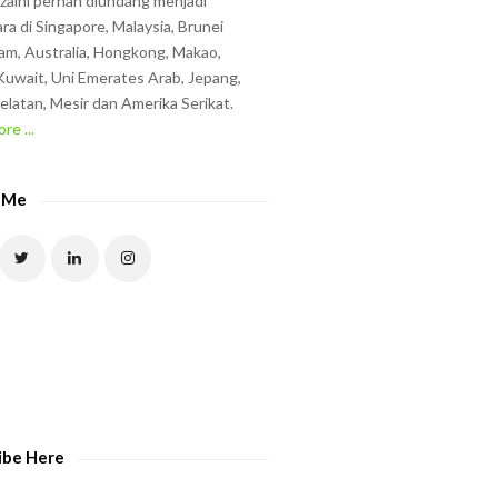
zzaini pernah diundang menjadi
ra di Singapore, Malaysia, Brunei
am, Australia, Hongkong, Makao,
uwait, Uni Emerates Arab, Jepang,
elatan, Mesir dan Amerika Serikat.
re ...
 Me
ibe Here