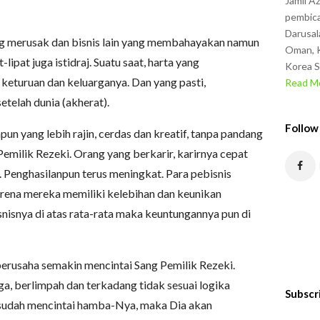
Jamil A
pembica
Darusal
ng merusak dan bisnis lain yang membahayakan namun
Oman, K
ipat juga istidraj. Suatu saat, harta yang
Korea S
 keturuan dan keluarganya. Dan yang pasti,
Read Mo
telah dunia (akherat).
Follow
un yang lebih rajin, cerdas dan kreatif, tanpa pandang
milik Rezeki. Orang yang berkarir, karirnya cepat
n. Penghasilanpun terus meningkat. Para pebisnis
rena mereka memiliki kelebihan dan keunikan
snisnya di atas rata-rata maka keuntungannya pun di
berusaha semakin mencintai Sang Pemilik Rezeki.
ga, berlimpah dan terkadang tidak sesuai logika
Subscr
sudah mencintai hamba-Nya, maka Dia akan