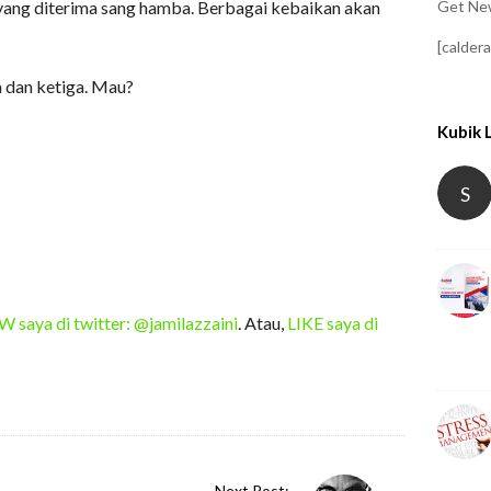
Get New
ang diterima sang hamba. Berbagai kebaikan akan
[calder
 dan ketiga. Mau?
Kubik 
S
saya di twitter: @jamilazzaini
. Atau,
LIKE saya di
Next Post: