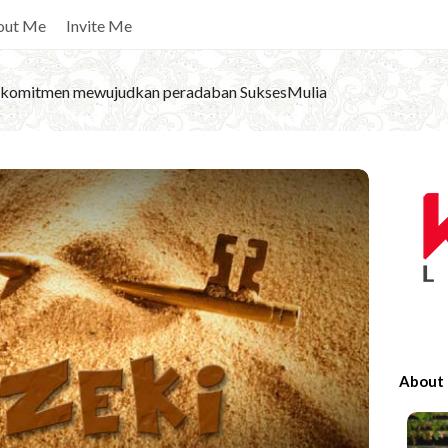
out Me
Invite Me
komitmen mewujudkan peradaban SuksesMulia
S
i
t
e
S
i
d
e
About
b
a