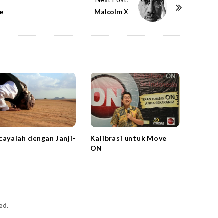
e
Malcolm X
cayalah dengan Janji-
Kalibrasi untuk Move
a
ON
ed.