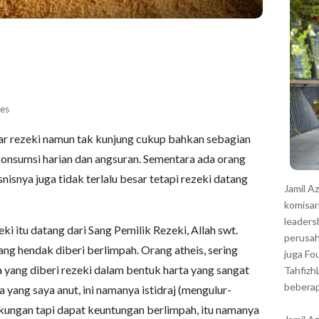
r
es
ar rezeki namun tak kunjung cukup bahkan sebagian
konsumsi harian dan angsuran. Sementara ada orang
isnisnya juga tidak terlalu besar tetapi rezeki datang
Jamil A
komisar
leaders
ki itu datang dari Sang Pemilik Rezeki, Allah swt.
perusah
ng hendak diberi berlimpah. Orang atheis, sering
juga Fo
 yang diberi rezeki dalam bentuk harta yang sangat
Tahfizh
beberap
ang saya anut, ini namanya istidraj (mengulur-
gkungan tapi dapat keuntungan berlimpah, itu namanya