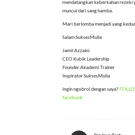
mendatangkan keberkahan rezeki y
muncul dari sang hamba.
Mari berlomba menjadi yang kedua
Salam SuksesMulia
Jamil Azzaini
CEO Kubik Leadership
Founder Akademi Trainer
Inspirator SuksesMulia
Ingin ngobrol dengan saya?
FOLLOW 
facebook
P
Previous Post: