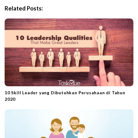
i
Related Posts:
g
a
t
i
o
n
10 Skill Leader yang Dibutuhkan Perusahaan di Tahun
2020