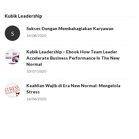
t
h
Kubik Leadership
a
t
Sukses Dengan Membahagiakan Karyawan
S
14/08/2020
y
o
Kubik Leadership – Ebook How Team Leader
u
Accelerate Business Performance In The New
a
Normal
r
10/07/2020
e
Keahlian Wajib di Era New Normal: Mengelola
h
Stress
u
16/06/2020
m
a
n
.