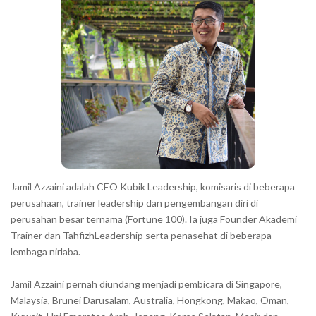
r
a
r
a
c
t
e
r
s
s
h
Jamil Azzaini adalah CEO Kubik Leadership, komisaris di beberapa
o
perusahaan, trainer leadership dan pengembangan diri di
w
perusahan besar ternama (Fortune 100). Ia juga Founder Akademi
Trainer dan TahfizhLeadership serta penasehat di beberapa
n
lembaga nirlaba.
i
n
Jamil Azzaini pernah diundang menjadi pembicara di Singapore,
t
Malaysia, Brunei Darusalam, Australia, Hongkong, Makao, Oman,
h