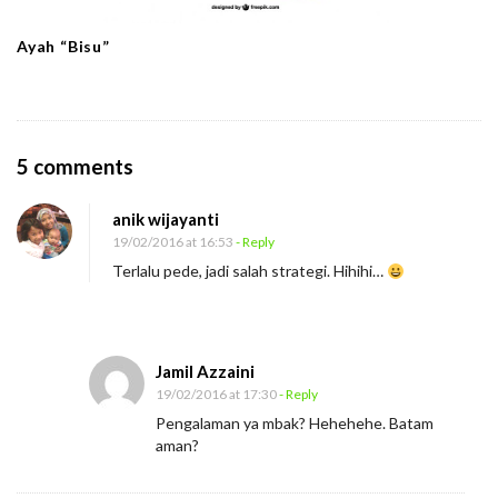
Ayah “Bisu”
O
5 comments
n
anik wijayanti
J
19/02/2016 at 16:53
- Reply
a
Terlalu pede, jadi salah strategi. Hihihi…
n
g
a
Jamil Azzaini
n
19/02/2016 at 17:30
- Reply
B
Pengalaman ya mbak? Hehehehe. Batam
e
aman?
r
n