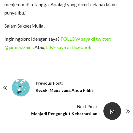
menjemur di tetangga. Apalagi yang dicuri celana dalam
punya ibu.”
Salam SuksesMulia!
Ingin ngobrol dengan saya?
FOLLOW saya di twitter:
@jamilazzaini
. Atau,
LIKE saya di facebook
P
Previous Post:
o
Rezeki Mana yang Anda Pilih?
s
t
Next Post:
M
N
Menjadi Pengungkit Keberhasilan
a
v