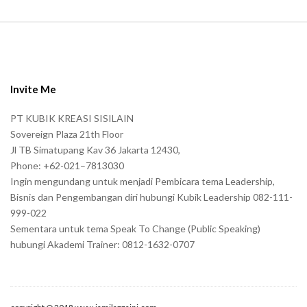
S
i
t
e
Invite Me
F
PT KUBIK KREASI SISILAIN
o
Sovereign Plaza 21th Floor
o
Jl TB Simatupang Kav 36 Jakarta 12430,
t
Phone: +62-021–7813030
e
Ingin mengundang untuk menjadi Pembicara tema Leadership,
r
Bisnis dan Pengembangan diri hubungi Kubik Leadership 082-111-
999-022
Sementara untuk tema Speak To Change (Public Speaking)
hubungi Akademi Trainer: 0812-1632-0707