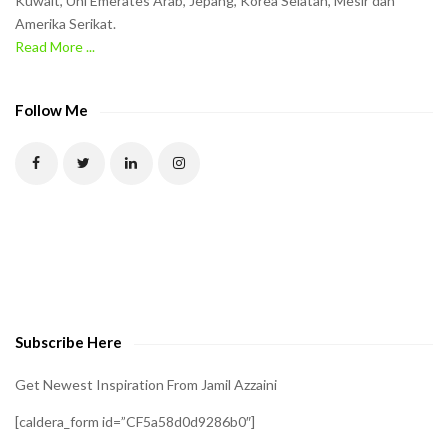
Kuwait, Uni Emerates Arab, Jepang, Korea Selatan, Mesir dan
Amerika Serikat.
e
Read More ...
C
A
P
Follow Me
T
C
H
A
t
o
v
e
Subscribe Here
r
i
Get Newest Inspiration From Jamil Azzaini
f
[caldera_form id=”CF5a58d0d9286b0″]
y