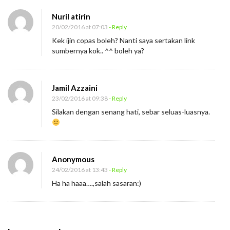
i
Nuril atirin
a
20/02/2016 at 07:03
- Reply
t
Kek ijin copas boleh? Nanti saya sertakan link
sumbernya kok.. ^^ boleh ya?
B
u
r
Jamil Azzaini
u
23/02/2016 at 09:38
- Reply
k
Silakan dengan senang hati, sebar seluas-luasnya.
Anonymous
24/02/2016 at 13:43
- Reply
Ha ha haaa….,salah sasaran:)