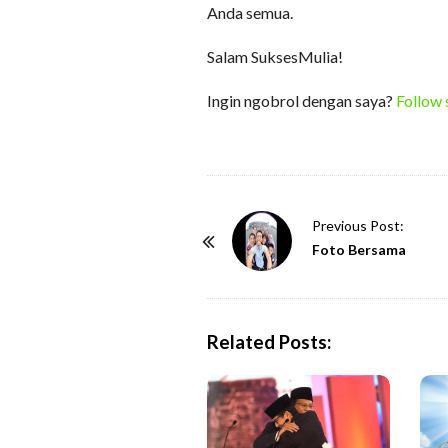
Anda semua.
Salam SuksesMulia!
Ingin ngobrol dengan saya?
Follow 
P
Previous Post:
o
Foto Bersama
s
t
N
Related Posts:
a
v
i
g