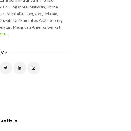
zzaini pernah diundang menjadi
ra di Singapore, Malaysia, Brunei
am, Australia, Hongkong, Makao,
uwait, Uni Emerates Arab, Jepang,
elatan, Mesir dan Amerika Serikat.
re ...
 Me
ibe Here