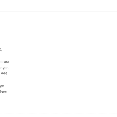
0,
bicara
angan
1-999-
nge
iner: