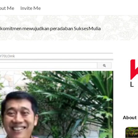
out Me
Invite Me
komitmen mewujudkan peradaban SuksesMulia
S
i
t
e
S
i
d
e
About
b
a