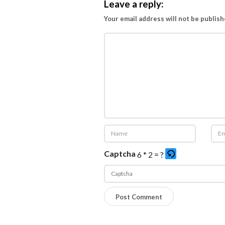
I
Leave a reply:
n
Your email address will not be publish
t
e
g
r
i
t
a
s
Captcha
6 * 2 = ?
P
l
e