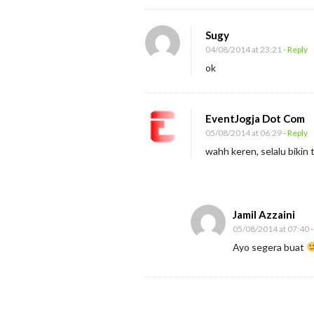
n
L
Sugy
04/08/2014 at 23:21
- Reply
e
ok
b
a
r
EventJogja Dot Com
a
05/08/2014 at 06:29
- Reply
n
wahh keren, selalu bikin
B
e
r
Jamil Azzaini
l
05/08/2014 at 07:40
-
a
Ayo segera buat
t
i
h