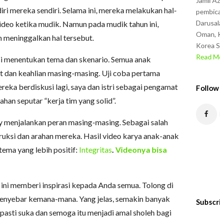
Jamil A
i mereka sendiri. Selama ini, mereka melakukan hal-
pembica
Darusal
ideo ketika mudik. Namun pada mudik tahun ini,
Oman, K
 meninggalkan hal tersebut.
Korea S
Read Mo
si menentukan tema dan skenario. Semua anak
t dan keahlian masing-masing. Uji coba pertama
reka berdiskusi lagi, saya dan istri sebagai pengamat
Follow
an seputar “kerja tim yang solid”.
y menjalankan peran masing-masing. Sebagai salah
truksi dan arahan mereka. Hasil video karya anak-anak
tema yang lebih positif:
Integritas
.
Videonya bisa
ini memberi inspirasi kepada Anda semua. Tolong di
menyebar kemana-mana. Yang jelas, semakin banyak
Subscr
 pasti suka dan semoga itu menjadi amal sholeh bagi