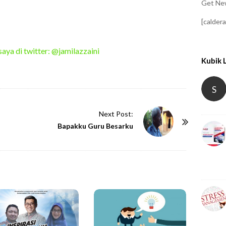
Get New
[calder
saya di twitter: @jamilazzaini
Kubik 
S
Next Post:
Bapakku Guru Besarku