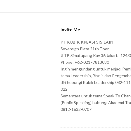
a
s
S
e
i
e
Invite Me
t
n
e
PT KUBIK KREASI SISILAIN
t
F
Sovereign Plaza 21th Floor
e
o
Jl TB Simatupang Kav 36 Jakarta 1243
r
Phone: +62-021–7813030
o
t
Ingin mengundang untuk menjadi Pem
t
tema Leadership, Bisnis dan Pengemb
h
e
diri hubungi Kubik Leadership 082-11
e
r
022
c
Sementara untuk tema Speak To Cha
h
(Public Speaking) hubungi Akademi Tra
a
0812-1632-0707
r
a