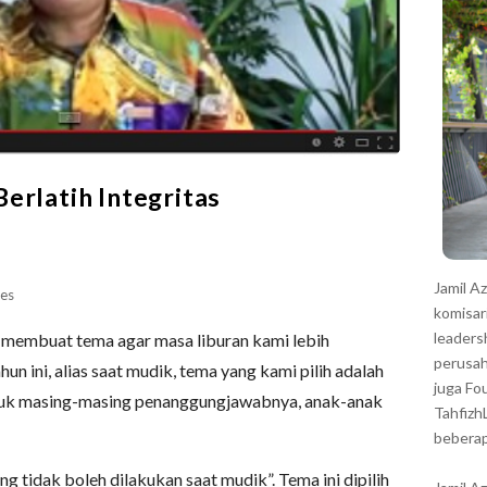
r
erlatih Integritas
Jamil A
es
komisar
leaders
lu membuat tema agar masa liburan kami lebih
perusah
un ini, alias saat mudik, tema yang kami pilih adalah
juga Fo
njuk masing-masing penanggungjawabnya, anak-anak
Tahfizh
beberap
ng tidak boleh dilakukan saat mudik”. Tema ini dipilih