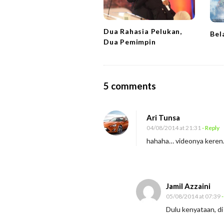
a
t
Dua Rahasia Pelukan,
Bel
i
Dua Pemimpin
o
n
O
5 comments
n
L
Ari Tunsa
i
04/08/2014 at 21:31
- Reply
b
hahaha… videonya keren
u
r
a
Jamil Azzaini
n
05/08/2014 at 07:39
-
d
Dulu kenyataan, di
a