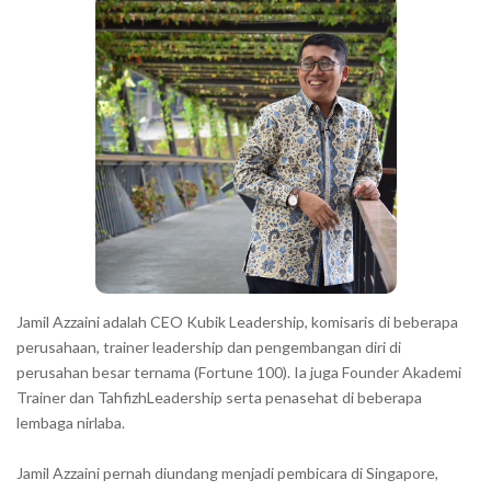
a
h
r
a
r
a
c
t
e
r
s
s
h
Jamil Azzaini adalah CEO Kubik Leadership, komisaris di beberapa
o
perusahaan, trainer leadership dan pengembangan diri di
w
perusahan besar ternama (Fortune 100). Ia juga Founder Akademi
Trainer dan TahfizhLeadership serta penasehat di beberapa
n
lembaga nirlaba.
i
n
Jamil Azzaini pernah diundang menjadi pembicara di Singapore,
t