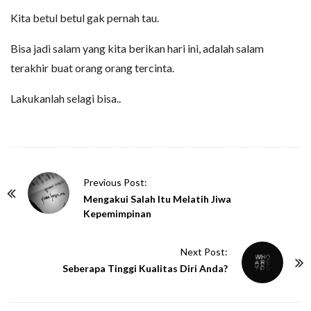
Kita betul betul gak pernah tau.
Bisa jadi salam yang kita berikan hari ini, adalah salam
terakhir buat orang orang tercinta.
Lakukanlah selagi bisa..
P
Previous Post:
o
Mengakui Salah Itu Melatih Jiwa
Kepemimpinan
s
t
Next Post:
N
Seberapa Tinggi Kualitas Diri Anda?
a
v