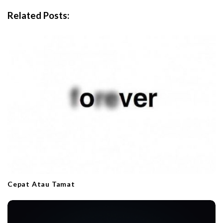
i
g
Related Posts:
a
t
i
o
n
Cepat Atau Tamat