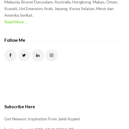
Malaysia, Brunei Darusalam, Australia, Hongkong, Makao, Oman,
h
Kuwait, Uni Emerates Arab, Jepang, Korea Selatan, Mesir dan
Amerika Serikat.
e
Read More ...
C
A
P
Follow Me
T
C
H
A
t
o
v
e
Subscribe Here
r
i
Get Newest Inspiration From Jamil Azzaini
f