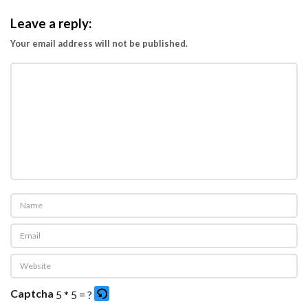
a
Leave a reply:
n
Your email address will not be published.
l
a
h
S
e
l
a
g
i
B
i
s
a
Captcha
5 * 5 = ?