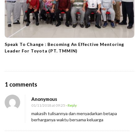
Speak To Change : Becoming An Effective Mentoring
Leader For Toyota (PT. TMMIN)
O
1 comments
n
Anonymous
L
01/11/2018 at 09:25
- Reply
a
makasih tulisannya dan menyadarkan betapa
k
berharganya waktu bersama keluarga
u
k