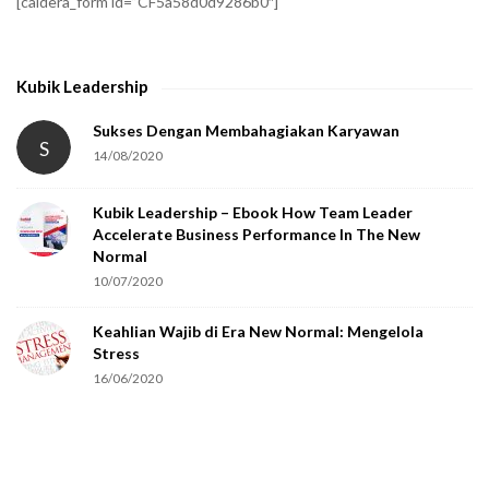
[caldera_form id=”CF5a58d0d9286b0″]
y
t
h
Kubik Leadership
a
t
Sukses Dengan Membahagiakan Karyawan
S
14/08/2020
y
o
Kubik Leadership – Ebook How Team Leader
u
Accelerate Business Performance In The New
a
Normal
r
10/07/2020
e
Keahlian Wajib di Era New Normal: Mengelola
h
Stress
u
16/06/2020
m
a
n
.