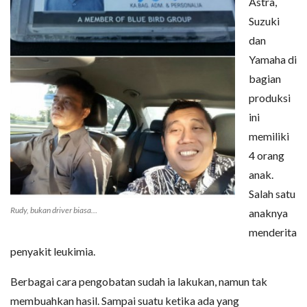
Astra,
Suzuki
dan
Yamaha di
bagian
produksi
ini
memiliki
4 orang
anak.
Salah satu
Rudy, bukan driver biasa…
anaknya
menderita
penyakit leukimia.
Berbagai cara pengobatan sudah ia lakukan, namun tak
membuahkan hasil. Sampai suatu ketika ada yang