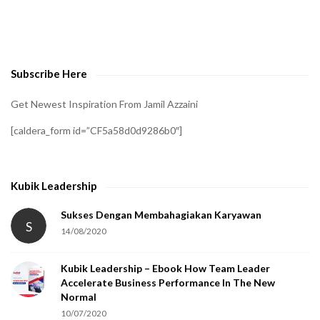
t
o
v
e
Subscribe Here
r
i
Get Newest Inspiration From Jamil Azzaini
f
[caldera_form id=”CF5a58d0d9286b0″]
y
t
h
Kubik Leadership
a
t
Sukses Dengan Membahagiakan Karyawan
S
14/08/2020
y
o
Kubik Leadership – Ebook How Team Leader
u
Accelerate Business Performance In The New
a
Normal
r
10/07/2020