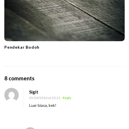
Pendekar Bodoh
O
8 comments
n
Sigit
B
05/04/2016 at 10:21
- Reply
u
Luar biasa, kek!
k
a
n