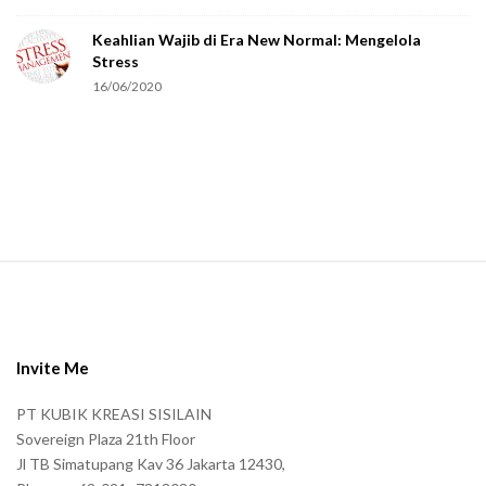
e
Keahlian Wajib di Era New Normal: Mengelola
h
Stress
u
16/06/2020
m
a
n
.
S
i
t
e
Invite Me
F
PT KUBIK KREASI SISILAIN
o
Sovereign Plaza 21th Floor
o
Jl TB Simatupang Kav 36 Jakarta 12430,
t