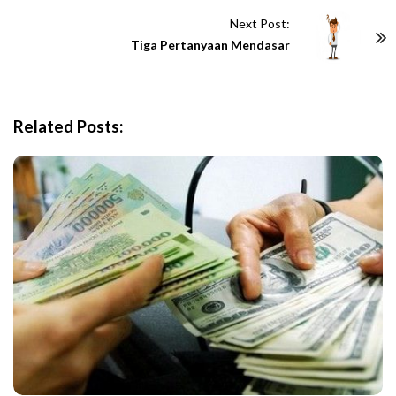
t
Next Post:
N
Tiga Pertanyaan Mendasar
a
v
i
Related Posts:
g
a
t
i
o
n