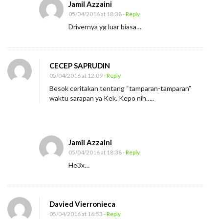
Jamil Azzaini
D
05/04/2016 at 18:38
- Reply
r
Drivernya yg luar biasa…
i
v
e
CECEP SAPRUDIN
r
05/04/2016 at 12:09
- Reply
B
Besok ceritakan tentang “tamparan-tamparan”
i
waktu sarapan ya Kek. Kepo nih…..
a
s
a
Jamil Azzaini
05/04/2016 at 18:38
- Reply
He3x…
Davied Vierronieca
05/04/2016 at 16:53
- Reply