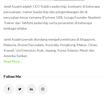
h
Jamil Azzaini adalah CEO Kubik Leadership, komisaris di beberapa
o
perusahaan, trainer leadership dan pengembangan diri di
w
perusahan besar ternama (Fortune 100). Ia juga Founder Akademi
Trainer dan TahfizhLeadership serta penasehat di beberapa
n
lembaga nirlaba.
i
n
Jamil Azzaini pernah diundang menjadi pembicara di Singapore,
t
Malaysia, Brunei Darusalam, Australia, Hongkong, Makao, Oman,
h
Kuwait, Uni Emerates Arab, Jepang, Korea Selatan, Mesir dan
Amerika Serikat.
e
Read More ...
C
A
P
Follow Me
T
C
H
A