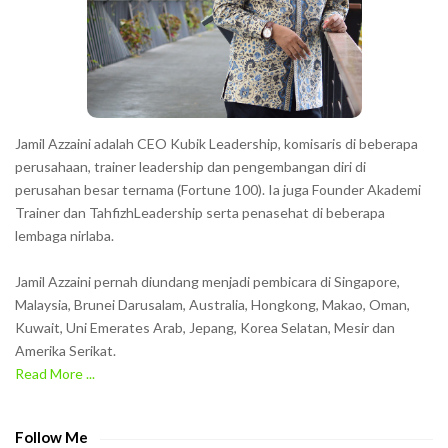
e
r
s
s
h
Jamil Azzaini adalah CEO Kubik Leadership, komisaris di beberapa
o
perusahaan, trainer leadership dan pengembangan diri di
w
perusahan besar ternama (Fortune 100). Ia juga Founder Akademi
Trainer dan TahfizhLeadership serta penasehat di beberapa
n
lembaga nirlaba.
i
n
Jamil Azzaini pernah diundang menjadi pembicara di Singapore,
t
Malaysia, Brunei Darusalam, Australia, Hongkong, Makao, Oman,
h
Kuwait, Uni Emerates Arab, Jepang, Korea Selatan, Mesir dan
Amerika Serikat.
e
Read More ...
C
A
P
Follow Me