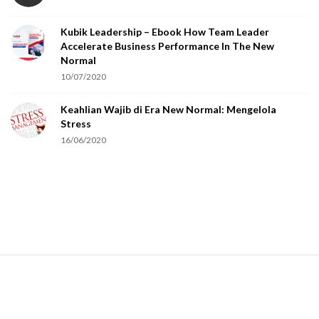
o
Kubik Leadership – Ebook How Team Leader
u
Accelerate Business Performance In The New
a
Normal
r
10/07/2020
e
Keahlian Wajib di Era New Normal: Mengelola
h
Stress
u
16/06/2020
m
a
n
.
S
i
t