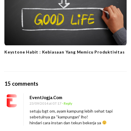
Keystone Habit : Kebiasaan Yang Memicu Produktivitas
O
15 comments
n
EventJogja.Com
J
23/09/2014 at 07:17
- Reply
a
setuju bgt om, ayam kampung lebih sehat tapi
d
sebetulnya ga “kampungan” lho!
i
hindari cara instan dan tekun bekerja ya
l