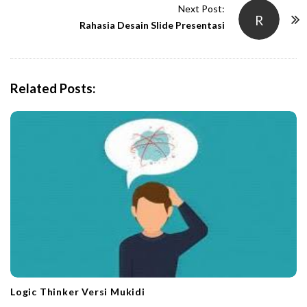
t
Next Post:
R
N
Rahasia Desain Slide Presentasi
a
v
i
Related Posts:
g
a
t
i
o
n
Logic Thinker Versi Mukidi