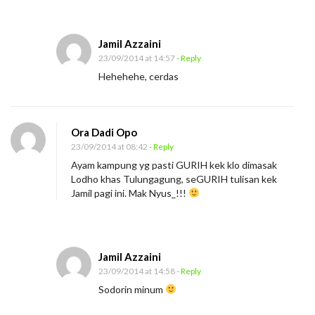
a
h
Jamil Azzaini
S
23/09/2014 at 14:57
- Reply
e
Hehehehe, cerdas
p
e
r
Ora Dadi Opo
23/09/2014 at 08:42
- Reply
t
Ayam kampung yg pasti GURIH kek klo dimasak
i
Lodho khas Tulungagung, seGURIH tulisan kek
A
Jamil pagi ini. Mak Nyus_!!!
y
a
m
Jamil Azzaini
K
23/09/2014 at 14:58
- Reply
a
Sodorin minum
m