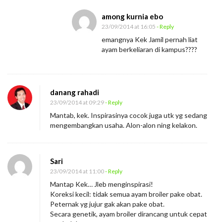
among kurnia ebo
23/09/2014 at 16:05
- Reply
emangnya Kek Jamil pernah liat
ayam berkeliaran di kampus????
danang rahadi
23/09/2014 at 09:29
- Reply
Mantab, kek. Inspirasinya cocok juga utk yg sedang
mengembangkan usaha. Alon-alon ning kelakon.
Sari
23/09/2014 at 11:00
- Reply
Mantap Kek… Jleb menginspirasi!
Koreksi kecil: tidak semua ayam broiler pake obat.
Peternak yg jujur gak akan pake obat.
Secara genetik, ayam broiler dirancang untuk cepat