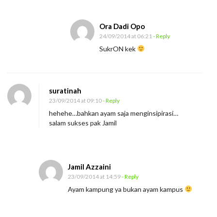
p
u
Ora Dadi Opo
n
24/09/2014 at 06:21
- Reply
g
SukrON kek
suratinah
23/09/2014 at 09:10
- Reply
hehehe…bahkan ayam saja menginsipirasi…
salam sukses pak Jamil
Jamil Azzaini
23/09/2014 at 14:59
- Reply
Ayam kampung ya bukan ayam kampus