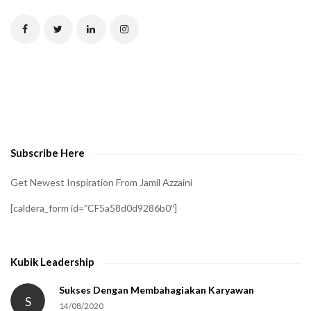
T
C
H
A
t
o
v
e
Subscribe Here
r
i
Get Newest Inspiration From Jamil Azzaini
f
[caldera_form id=”CF5a58d0d9286b0″]
y
t
h
Kubik Leadership
a
t
Sukses Dengan Membahagiakan Karyawan
S
14/08/2020
y