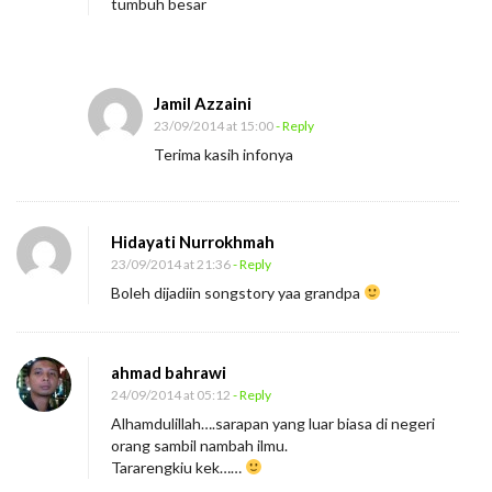
tumbuh besar
Jamil Azzaini
23/09/2014 at 15:00
- Reply
Terima kasih infonya
Hidayati Nurrokhmah
23/09/2014 at 21:36
- Reply
Boleh dijadiin songstory yaa grandpa
ahmad bahrawi
24/09/2014 at 05:12
- Reply
Alhamdulillah….sarapan yang luar biasa di negeri
orang sambil nambah ilmu.
Tararengkiu kek……