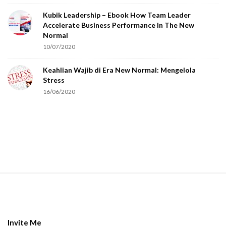
o
Kubik Leadership – Ebook How Team Leader
u
Accelerate Business Performance In The New
a
Normal
r
10/07/2020
e
Keahlian Wajib di Era New Normal: Mengelola
h
Stress
u
16/06/2020
m
a
n
.
S
i
t
e
Invite Me