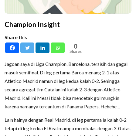
Champion Insight
Share this
0
Shares
Jagoan saya di Liga Champion, Barcelona, tersisih dan gagal
masuk semifinal. Di leg pertama Barca menang 2-1 atas
Atletico Madrid namun di leg kedua kalah 0-2. Sehingga
secara agregat tim Catalan ini kalah 2-3 dengan Atletico
Madrid. Kali ini Messi tidak bisa mencetak gol mungkin
karena namanya tercantum di Panama Papers. Hehehe…
Lain halnya dengan Real Madrid, di leg pertama ia kalah 0-2
tetapi di leg kedua El Real mampu membalas dengan 3-0 atas