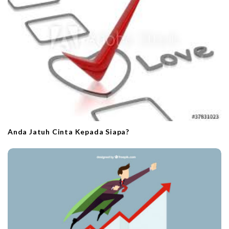
Anda Jatuh Cinta Kepada Siapa?