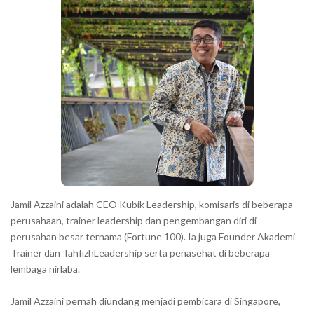
a
h
r
a
r
a
c
t
e
r
s
s
h
Jamil Azzaini adalah CEO Kubik Leadership, komisaris di beberapa
o
perusahaan, trainer leadership dan pengembangan diri di
w
perusahan besar ternama (Fortune 100). Ia juga Founder Akademi
Trainer dan TahfizhLeadership serta penasehat di beberapa
n
lembaga nirlaba.
i
n
Jamil Azzaini pernah diundang menjadi pembicara di Singapore,
t