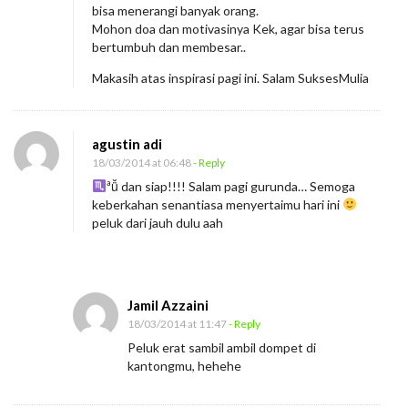
bisa menerangi banyak orang.
l
Mohon doa dan motivasinya Kek, agar bisa terus
a
bertumbuh dan membesar..
h
Makasih atas inspirasi pagi ini. Salam SuksesMulia
P
u
agustin adi
s
18/03/2014 at 06:48
- Reply
a
ªǚ dan siap!!!! Salam pagi gurunda… Semoga
t
keberkahan senantiasa menyertaimu hari ini
G
peluk dari jauh dulu aah
r
a
v
Jamil Azzaini
i
18/03/2014 at 11:47
- Reply
t
Peluk erat sambil ambil dompet di
a
kantongmu, hehehe
s