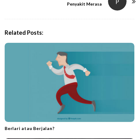
P
N
Penyakit Merasa
a
v
i
Related Posts:
g
a
t
i
o
n
Berlari atau Berjalan?