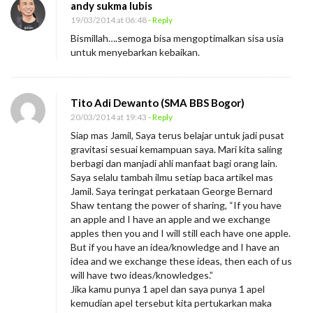
andy sukma lubis
19/03/2014 at 06:48
- Reply
Bismillah….semoga bisa mengoptimalkan sisa usia
untuk menyebarkan kebaikan.
Tito Adi Dewanto (SMA BBS Bogor)
20/03/2014 at 19:43
- Reply
Siap mas Jamil, Saya terus belajar untuk jadi pusat
gravitasi sesuai kemampuan saya. Mari kita saling
berbagi dan manjadi ahli manfaat bagi orang lain.
Saya selalu tambah ilmu setiap baca artikel mas
Jamil. Saya teringat perkataan George Bernard
Shaw tentang the power of sharing, “If you have
an apple and I have an apple and we exchange
apples then you and I will still each have one apple.
But if you have an idea/knowledge and I have an
idea and we exchange these ideas, then each of us
will have two ideas/knowledges.”
Jika kamu punya 1 apel dan saya punya 1 apel
kemudian apel tersebut kita pertukarkan maka