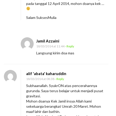
pada tanggal 12 April 2014, mohon doanya kek …
Salam SuksesMulia
Jamil Azzaini
18/03/2014 at 11:44
- Reply
Langsung kirim doa mas
alif 'abata' kaharuddin
18/03/2014 at 08:38
- Reply
Subhaanallah. SyukrON atas pencerahannya
gurunda. Saya terus belajar untuk menjadi pusat
gravitasi.
Mohon doanya Kek Jamil insya Allah kami
sekeluarga berangkat Umrah 20 Maret. Mohon
maaf lahir dan bathin.