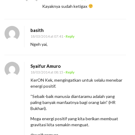
Kayaknya sudah ketigax
basith
18/03/2014 at 07:41
- Reply
Ngeh yai,
Syaifur Amuro
18/03/2014 at 08:15
- Reply
KerON Kek, mengingatkan untuk selalu menebar
energi positif.
“Sebaik-baik manusia diantaramu adalah yang
paling banyak manfaatnya bagi orang lain” (HR
Bukhari).
Moga energi positif yang kita berikan membuat
gravitasi kita semakin menguat.
@syaifuramuro