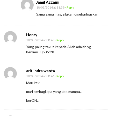
Jamil Azzaini
18/03/2014 at 11:39
- Reply
Sama sama mas, silakan disebarluaskan
Henry
18/03/2014 at 08:45
- Reply
Yang paling takut kepada Allah adalah yg
berilmu..QS35:28
arif indra wanta
18/03/2014 at 08:46
- Reply
Mau kek…
mari berbagi apa yang kita mampu..
kerON..