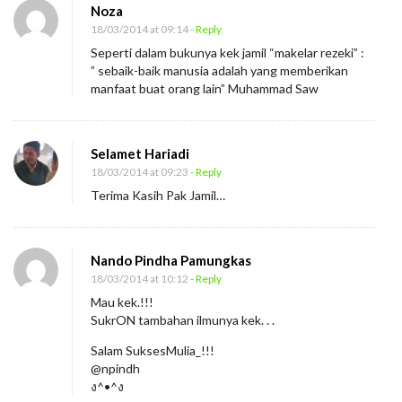
Noza
18/03/2014 at 09:14
- Reply
Seperti dalam bukunya kek jamil “makelar rezeki” :
” sebaik-baik manusia adalah yang memberikan
manfaat buat orang lain” Muhammad Saw
Selamet Hariadi
18/03/2014 at 09:23
- Reply
Terima Kasih Pak Jamil…
Nando Pindha Pamungkas
18/03/2014 at 10:12
- Reply
Mau kek.!!!
SukrON tambahan ilmunya kek. . .
Salam SuksesMulia_!!!
@npindh
ง^•^ง