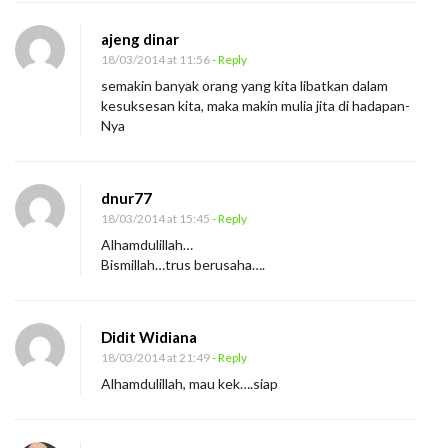
ajeng dinar
18/03/2014 at 11:56
- Reply
semakin banyak orang yang kita libatkan dalam
kesuksesan kita, maka makin mulia jita di hadapan-
Nya
dnur77
18/03/2014 at 15:45
- Reply
Alhamdulillah…
Bismillah…trus berusaha….
Didit Widiana
18/03/2014 at 21:49
- Reply
Alhamdulillah, mau kek….siap