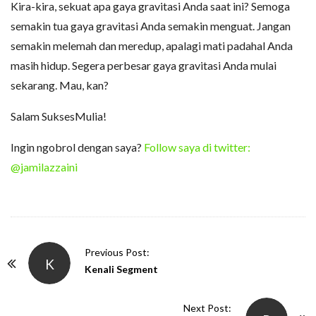
Kira-kira, sekuat apa gaya gravitasi Anda saat ini? Semoga
semakin tua gaya gravitasi Anda semakin menguat. Jangan
semakin melemah dan meredup, apalagi mati padahal Anda
masih hidup. Segera perbesar gaya gravitasi Anda mulai
sekarang. Mau, kan?
Salam SuksesMulia!
Ingin ngobrol dengan saya?
Follow saya di twitter:
@jamilazzaini
P
Previous Post:
K
o
Kenali Segment
s
t
Next Post: