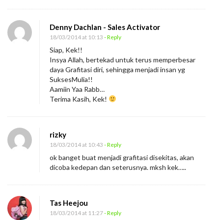
Denny Dachlan - Sales Activator
18/03/2014 at 10:13
- Reply
Siap, Kek!!
Insya Allah, bertekad untuk terus memperbesar
daya Grafitasi diri, sehingga menjadi insan yg
SuksesMulia!!
Aamiin Yaa Rabb…
Terima Kasih, Kek!
rizky
18/03/2014 at 10:43
- Reply
ok banget buat menjadi grafitasi disekitas, akan
dicoba kedepan dan seterusnya. mksh kek…..
Tas Heejou
18/03/2014 at 11:27
- Reply