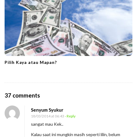
Pilih Kaya atau Mapan?
O
37 comments
n
Senyum Syukur
J
18/03/2014 at 06:43
- Reply
a
sangat mau Kek..
d
Kalau saat ini mungkin masih seperti lilin, belum
i