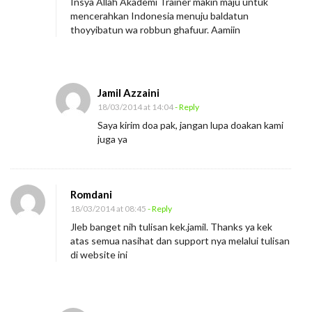
Insya Allah Akademi Trainer makin maju untuk
mencerahkan Indonesia menuju baldatun
thoyyibatun wa robbun ghafuur. Aamiin
Jamil Azzaini
18/03/2014 at 14:04
- Reply
Saya kirim doa pak, jangan lupa doakan kami
juga ya
Romdani
18/03/2014 at 08:45
- Reply
Jleb banget nih tulisan kek.jamil. Thanks ya kek
atas semua nasihat dan support nya melalui tulisan
di website ini