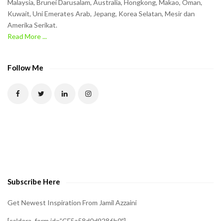
Malaysia, Brunei Darusalam, Australia, Hongkong, Makao, Oman,
h
Kuwait, Uni Emerates Arab, Jepang, Korea Selatan, Mesir dan
Amerika Serikat.
e
Read More ...
C
A
P
Follow Me
T
C
H
A
t
o
v
e
Subscribe Here
r
i
Get Newest Inspiration From Jamil Azzaini
f
[caldera_form id=”CF5a58d0d9286b0″]