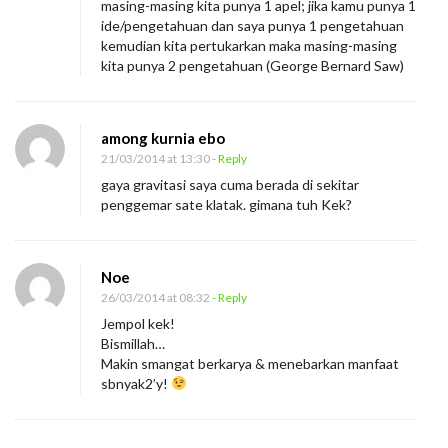
masing-masing kita punya 1 apel; jika kamu punya 1
ide/pengetahuan dan saya punya 1 pengetahuan
kemudian kita pertukarkan maka masing-masing
kita punya 2 pengetahuan (George Bernard Saw)
among kurnia ebo
21/03/2014 at 13:30
- Reply
gaya gravitasi saya cuma berada di sekitar
penggemar sate klatak. gimana tuh Kek?
Noe
26/03/2014 at 08:32
- Reply
Jempol kek!
Bismillah…
Makin smangat berkarya & menebarkan manfaat
sbnyak2’y!