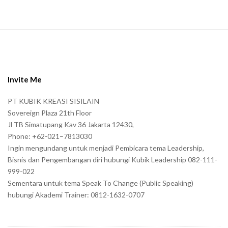
S
i
t
e
Invite Me
F
PT KUBIK KREASI SISILAIN
o
Sovereign Plaza 21th Floor
o
Jl TB Simatupang Kav 36 Jakarta 12430,
t
Phone: +62-021–7813030
e
Ingin mengundang untuk menjadi Pembicara tema Leadership,
r
Bisnis dan Pengembangan diri hubungi Kubik Leadership 082-111-
999-022
Sementara untuk tema Speak To Change (Public Speaking)
hubungi Akademi Trainer: 0812-1632-0707