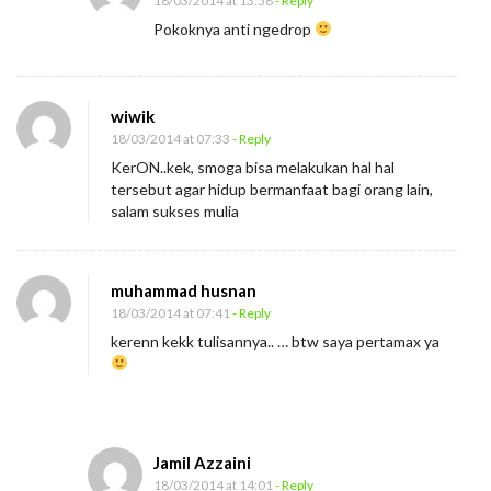
18/03/2014 at 13:58
- Reply
Pokoknya anti ngedrop
wiwik
18/03/2014 at 07:33
- Reply
KerON..kek, smoga bisa melakukan hal hal
tersebut agar hidup bermanfaat bagi orang lain,
salam sukses mulia
muhammad husnan
18/03/2014 at 07:41
- Reply
kerenn kekk tulisannya.. … btw saya pertamax ya
Jamil Azzaini
18/03/2014 at 14:01
- Reply