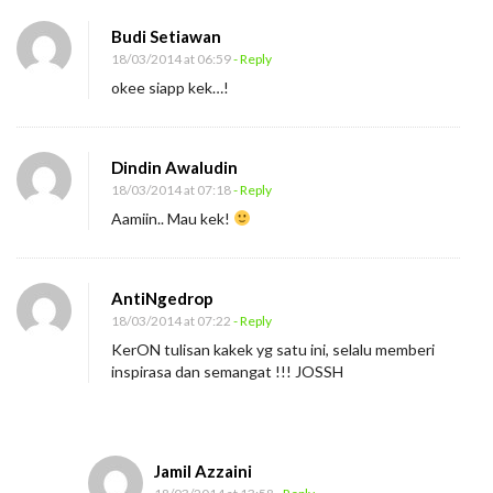
i
Budi Setiawan
18/03/2014 at 06:59
- Reply
okee siapp kek…!
Dindin Awaludin
18/03/2014 at 07:18
- Reply
Aamiin.. Mau kek!
AntiNgedrop
18/03/2014 at 07:22
- Reply
KerON tulisan kakek yg satu ini, selalu memberi
inspirasa dan semangat !!! JOSSH
Jamil Azzaini