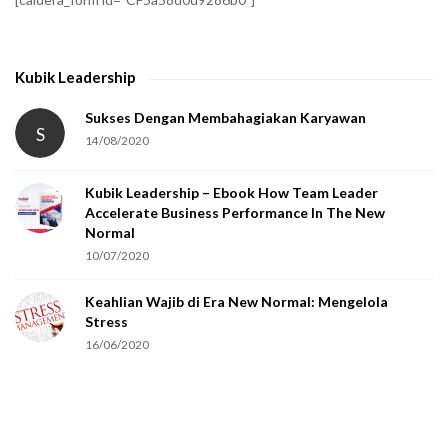
y
t
h
Kubik Leadership
a
t
Sukses Dengan Membahagiakan Karyawan
S
14/08/2020
y
o
Kubik Leadership – Ebook How Team Leader
u
Accelerate Business Performance In The New
a
Normal
r
10/07/2020
e
Keahlian Wajib di Era New Normal: Mengelola
h
Stress
u
16/06/2020
m
a
n
.