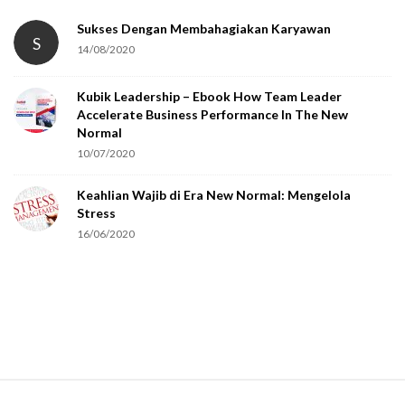
a
t
Sukses Dengan Membahagiakan Karyawan
S
14/08/2020
y
o
Kubik Leadership – Ebook How Team Leader
u
Accelerate Business Performance In The New
a
Normal
r
10/07/2020
e
Keahlian Wajib di Era New Normal: Mengelola
h
Stress
u
16/06/2020
m
a
n
.
S