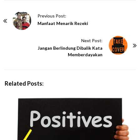
P
Previous Post:
o
Manfaat Menarik Rezeki
s
t
Next Post:
N
Jangan Berlindung Dibalik Kata
Memberdayakan
a
v
i
g
Related Posts:
a
t
i
o
n