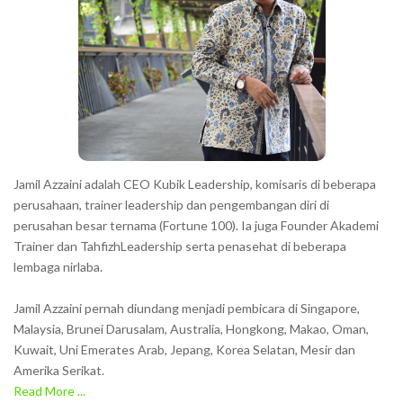
a
c
t
e
r
s
s
h
Jamil Azzaini adalah CEO Kubik Leadership, komisaris di beberapa
o
perusahaan, trainer leadership dan pengembangan diri di
w
perusahan besar ternama (Fortune 100). Ia juga Founder Akademi
Trainer dan TahfizhLeadership serta penasehat di beberapa
n
lembaga nirlaba.
i
n
Jamil Azzaini pernah diundang menjadi pembicara di Singapore,
t
Malaysia, Brunei Darusalam, Australia, Hongkong, Makao, Oman,
h
Kuwait, Uni Emerates Arab, Jepang, Korea Selatan, Mesir dan
Amerika Serikat.
e
Read More ...
C