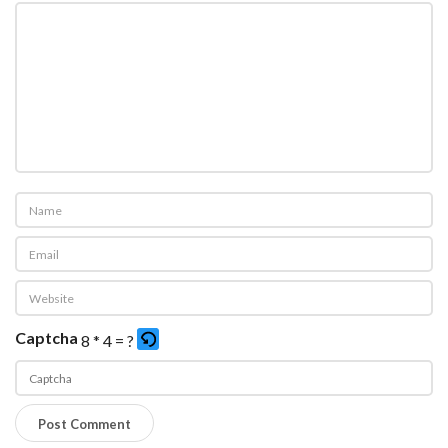
Captcha
8 * 4 = ?
P
l