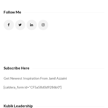
A
P
Follow Me
T
C
H
A
t
o
v
e
Subscribe Here
r
i
Get Newest Inspiration From Jamil Azzaini
f
[caldera_form id=”CF5a58d0d9286b0″]
y
t
h
Kubik Leadership