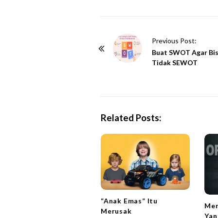
P
Previous Post:
o
Buat SWOT Agar Bis
Tidak SEWOT
s
t
N
a
Related Posts:
v
i
g
a
t
i
o
“Anak Emas” Itu
Men
n
Merusak
Yan