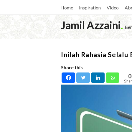
Home
Inspiration
Video
Ab
Jamil Azzaini
.
Ber
Inilah Rahasia Selal
Share this
0
Shar