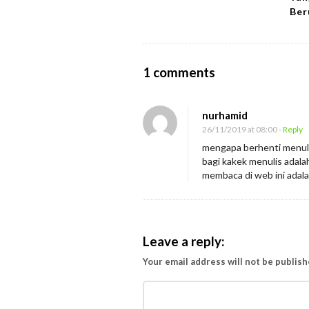
Ber
O
1 comments
n
I
nurhamid
n
26/11/2019 at 08:00
- Reply
i
mengapa berhenti menulis
bagi kakek menulis adala
l
membaca di web ini adalah 
a
h
R
a
Leave a reply:
h
Your email address will not be publish
a
s