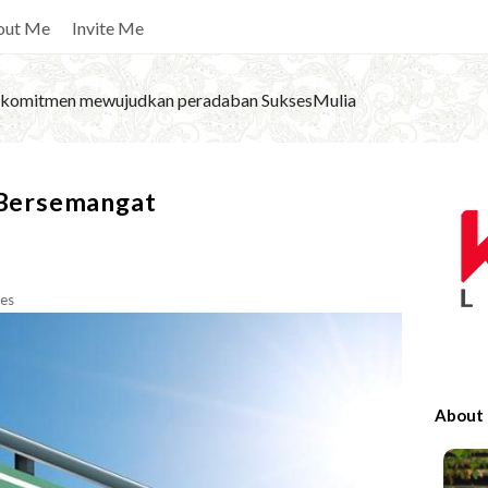
out Me
Invite Me
komitmen mewujudkan peradaban SuksesMulia
S
u Bersemangat
i
t
e
es
S
i
d
e
About
b
a