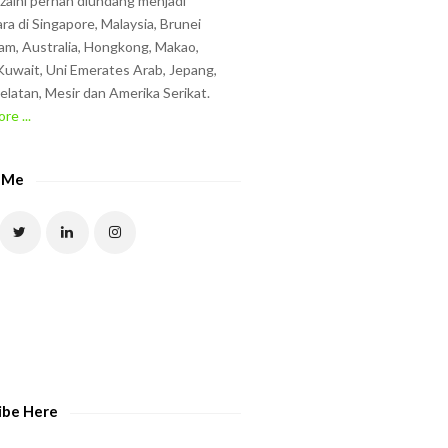
zzaini pernah diundang menjadi
ra di Singapore, Malaysia, Brunei
am, Australia, Hongkong, Makao,
uwait, Uni Emerates Arab, Jepang,
elatan, Mesir dan Amerika Serikat.
re ...
 Me
ibe Here