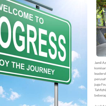
r
Jamil A
komisar
leaders
perusah
juga Fo
Tahfizh
beberap