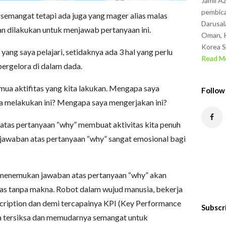
Jamil A
pembica
semangat tetapi ada juga yang mager alias malas
Darusal
an dilakukan untuk menjawab pertanyaan ini.
Oman, K
Korea S
yang saya pelajari, setidaknya ada 3 hal yang perlu
Read Mo
bergelora di dalam dada.
ua aktifitas yang kita lakukan. Mengapa saya
Follow
ya melakukan ini? Mengapa saya mengerjakan ini?
s pertanyaan “why” membuat aktivitas kita penuh
gi jawaban atas pertanyaan “why” sangat emosional bagi
pu menemukan jawaban atas pertanyaan “why” akan
tas tanpa makna. Robot dalam wujud manusia, bekerja
cription dan demi tercapainya KPI (Key Performance
Subscr
ita tersiksa dan memudarnya semangat untuk