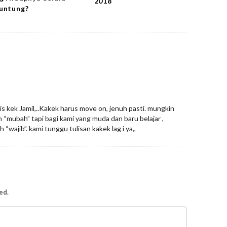
2018
untung?
 kek Jamil,..Kakek harus move on, jenuh pasti. mungkin
h “mubah” tapi bagi kami yang muda dan baru belajar ,
“wajib”. kami tunggu tulisan kakek lag i ya,,
ed.