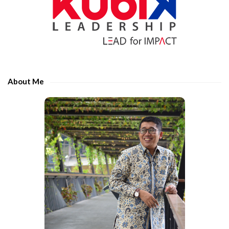
t
t
e
e
S
r
i
t
d
h
e
e
About Me
b
c
a
h
r
a
r
a
c
t
e
r
s