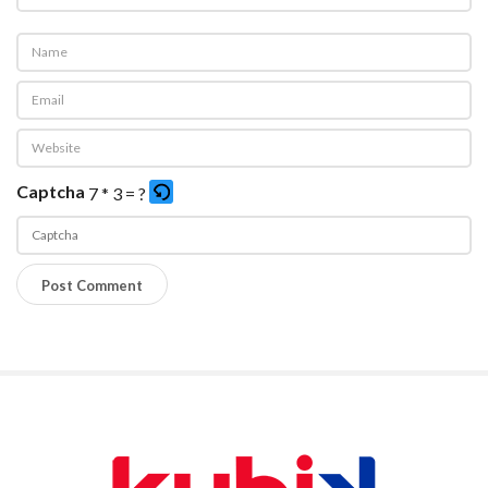
Captcha
7 * 3 = ?
P
l
e
a
s
e
S
e
i
n