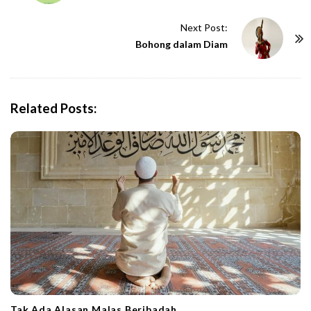
s
t
Next Post:
N
Bohong dalam Diam
a
v
i
Related Posts:
g
a
t
i
o
n
Tak Ada Alasan Malas Beribadah